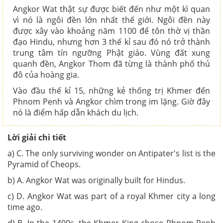
Angkor Wat thật sự được biết đến như một kì quan
vì nó là ngôi đền lớn nhất thế giới. Ngôi đền này
được xây vào khoảng năm 1100 để tôn thờ vị thần
đạo Hindu, nhưng hơn 3 thế kỉ sau đó nó trở thành
trung tâm tín ngưỡng Phật giáo. Vùng đất xung
quanh đền, Angkor Thom đã từng là thành phố thủ
đô của hoàng gia.
Vào đầu thế kỉ 15, những kẻ thống trị Khmer đến
Phnom Penh và Angkor chìm trong im lặng. Giờ đây
nó là điểm hấp dẫn khách du lịch.
Lời giải chi tiết
a) C. The only surviving wonder on Antipater's list is the
Pyramid of Cheops.
b) A. Angkor Wat was originally built for Hindus.
c) D. Angkor Wat was part of a royal Khmer city a long
time ago.
d) B. In the 1400s, the Khmer King chose Phnom Penh