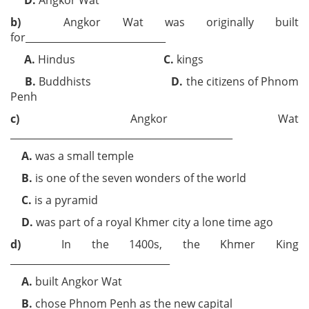
b)
Angkor Wat was originally built
for_____________________________
A.
Hindus
C.
kings
B.
Buddhists
D.
the citizens of Phnom
Penh
c)
Angkor Wat
______________________________________________
A.
was a small temple
B.
is one of the seven wonders of the world
C.
is a pyramid
D.
was part of a royal Khmer city a lone time ago
d)
In the 1400s, the Khmer King
_________________________________
A.
built Angkor Wat
B.
chose Phnom Penh as the new capital