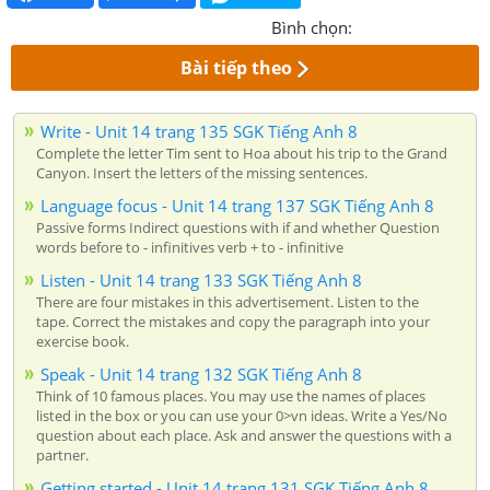
Bình chọn:
Bài tiếp theo
Write - Unit 14 trang 135 SGK Tiếng Anh 8
Complete the letter Tim sent to Hoa about his trip to the Grand
Canyon. Insert the letters of the missing sentences.
Language focus - Unit 14 trang 137 SGK Tiếng Anh 8
Passive forms Indirect questions with if and whether Question
words before to - infinitives verb + to - infinitive
Listen - Unit 14 trang 133 SGK Tiếng Anh 8
There are four mistakes in this advertisement. Listen to the
tape. Correct the mistakes and copy the paragraph into your
exercise book.
Speak - Unit 14 trang 132 SGK Tiếng Anh 8
Think of 10 famous places. You may use the names of places
listed in the box or you can use your 0>vn ideas. Write a Yes/No
question about each place. Ask and answer the questions with a
partner.
Getting started - Unit 14 trang 131 SGK Tiếng Anh 8