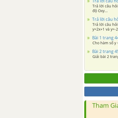
Trả lời câu h
ẩn
Trả lời câu hỏ
độ Oxy...
Trả lời câu h
Bài 2. Hệ hai phương trình bậc
Trả lời câu hỏ
nhất hai ẩn
y=2x+1 và y=-2
Bài 1 trang 4
Bài 3. Giải hệ phương trình
Cho hàm số y =
bằng phương pháp thế
Bài 2 trang 4
Giải 
Bài 4. Giải hệ phương trình
bằng phương pháp cộng đại số.
Bài 5. Giải bài toán bằng cách
lập hệ phương trình
Bài 6. Giải bài toán bằng cách
lập hệ phương trình (Tiếp theo)
Tham Gia
Ôn tập Chương III Hệ hai