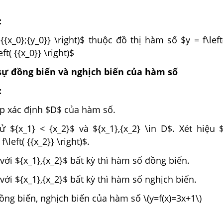
:
{{x_0};{y_0}} \right)$ thuộc đồ thị hàm số $y = f\left(
eft( {{x_0}} \right)$
sự đồng biến và nghịch biến của hàm số
:
ập xác định $D$ của hàm số.
 ${x_1} < {x_2}$ và ${x_1},{x_2} \in D$. Xét hiệu $
 f\left( {{x_2}} \right)$.
với ${x_1},{x_2}$ bất kỳ thì hàm số đồng biến.
với ${x_1},{x_2}$ bất kỳ thì hàm số nghịch biến.
đồng biến, nghịch biến của hàm số \(y=f(x)=3x+1\)