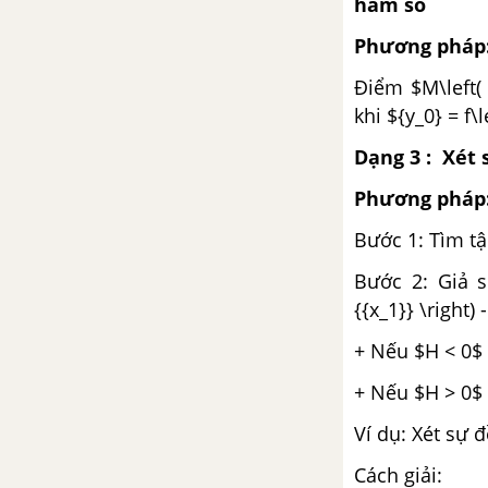
hàm số
Phương pháp
Ôn tập chương I – Hệ thức
lượng giác trong tam giác vuông
Điểm $M\left( 
khi ${y_0} = f\l
Đề kiểm tra 15 phút - Chương 1
- Hình học 9
Dạng 3 : Xét 
Phương pháp
Đề kiểm tra 45 phút (1 tiết) -
Chương 1 - Hình học 9
Bước 1: Tìm t
Bước 2: Giả sử
CHƯƠNG II. ĐƯỜNG TRÒN
{{x_1}} \right) -
Bài 1. Sự xác định của đường
+ Nếu $H < 0$ 
tròn. Tính chất đối xứng của
đường tròn
+ Nếu $H > 0$ 
Ví dụ: Xét sự 
Bài 2. Đường kính và dây của
đường tròn
Cách giải: