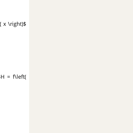
 x \right)$
H = f\left(