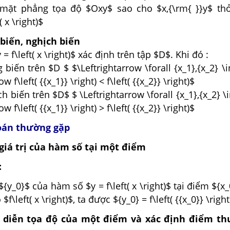
g mặt phẳng tọa độ $Oxy$ sao cho $x,{\rm{ }}y$ t
( x \right)$
biến, nghịch biến
 f\left( x \right)$ xác định trên tập $D$. Khi đó :
biến trên $D $ $\Leftrightarrow \forall {x_1},{x_2} \i
w f\left( {{x_1}} \right) < f\left( {{x_2}} \right)$
 biến trên $D$ $ \Leftrightarrow \forall {x_1},{x_2} \i
w f\left( {{x_1}} \right) > f\left( {{x_2}} \right)$
toán thường gặp
 giá trị của hàm số tại một điểm
:
 ${y_0}$ của hàm số $y = f\left( x \right)$ tại điểm ${x
$f\left( x \right)$, ta được ${y_0} = f\left( {{x_0}} \right
u diễn tọa độ của một điểm và xác định điểm th