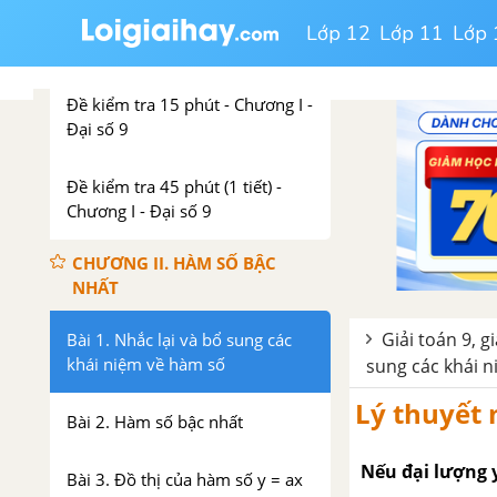
Ôn tập chương I – Căn bậc hai.
Lớp 12
Lớp 11
Lớp 
Căn bậc ba
Đề kiểm tra 15 phút - Chương I -
Đại số 9
Đề kiểm tra 45 phút (1 tiết) -
Chương I - Đại số 9
CHƯƠNG II. HÀM SỐ BẬC
NHẤT
Giải toán 9, g
Bài 1. Nhắc lại và bổ sung các
khái niệm về hàm số
sung các khái 
Lý thuyết 
Bài 2. Hàm số bậc nhất
Nếu đại lượng y
Bài 3. Đồ thị của hàm số y = ax