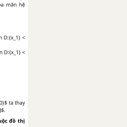
hỏa mãn hệ
n D:{x_1} <
n D:{x_1} <
_0}$ ta thay
)$.
uộc đồ thị