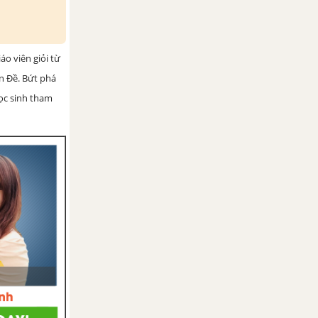
iáo viên giỏi từ
ện Đề. Bứt phá
học sinh tham