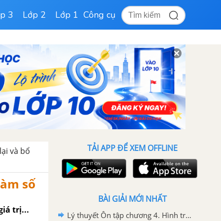
p 3
Lớp 2
Lớp 1
Công cụ
TẢI APP ĐỂ XEM OFFLINE
lại và bổ
hàm số
BÀI GIẢI MỚI NHẤT
á trị...
Lý thuyết Ôn tập chương 4. Hình trụ - Hình nón - Hình cầu