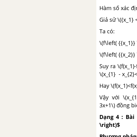
Hàm số xác địn
Bài 3. Liên hệ giữa dây và
khoảng cách từ tâm đến dây
Giả sử \({x_1} 
Ta có:
Bài 4. Vị trí tương đối của đường
thẳng và đường tròn
\(f\left( {{x_1}
Bài 5. Dấu hiệu nhận biết tiếp
\(f\left( {{x_2}
tuyến của đường tròn
Suy ra \(f(x_1)
\(x_{1} - x_{2}<
Bài 6. Tính chất của hai tiếp
tuyến cắt nhau
Hay \(f(x_1)<f(
Vậy với \(x_{
Bài 7. Vị trí tương đối của hai
3x+1\) đồng bi
đường tròn
Dạng 4 : Bài
Bài 8. Vị trí tương đối của hai
\right)$
đường tròn (tiếp theo)
Phương pháp