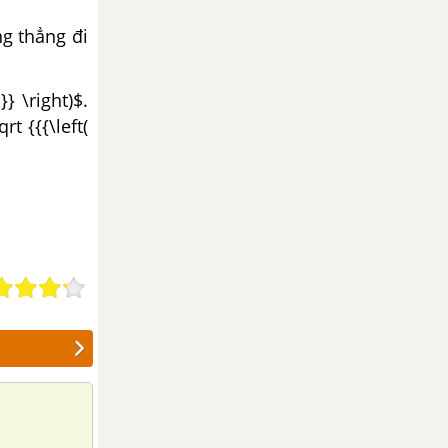
ng thẳng đi
}} \right)$.
t {{{\left(