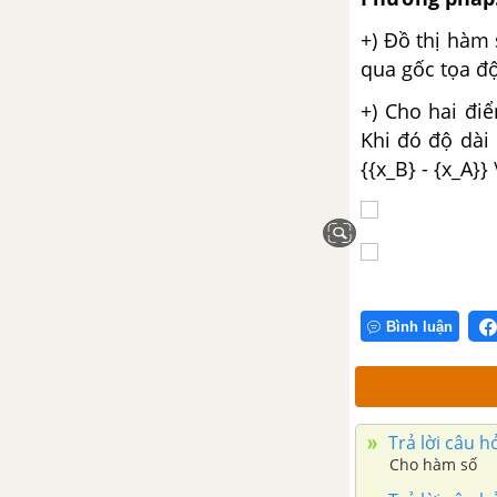
Ôn tập chương II – Đường tròn
+) Đồ thị hàm 
qua gốc tọa độ 
Đề kiểm tra 15 phút - Chương 2
- Hình học 9
+) Cho hai điểm
Khi đó độ dài 
Đề kiểm tra 45 phút (1 tiết) -
{{x_B} - {x_A}} 
Chương 2 - Hình học 9
ĐỀ CƯƠNG ÔN TẬP HỌC KÌ 1
ĐỀ THI HỌC KÌ 1 MỚI NHẤT CÓ LỜI GIẢI
Bình luận
PHẦN ĐẠI SỐ - TOÁN 9 TẬP 2
CHƯƠNG III. HỆ HAI PHƯƠNG
Trả lời câu h
TRÌNH BẬC NHẤT HAI ẨN
Cho hàm số
Bài 1. Phương trình bậc nhất hai