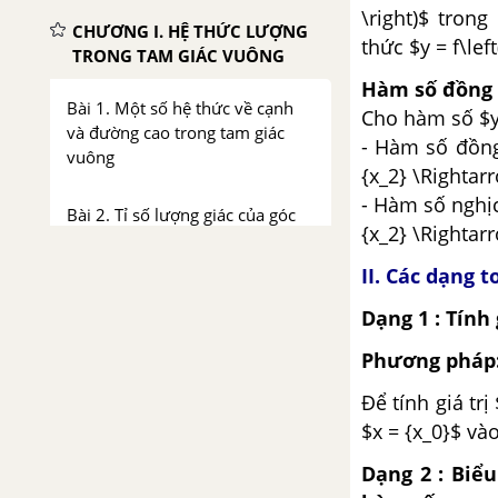
\right)$ tron
CHƯƠNG I. HỆ THỨC LƯỢNG
thức $y = f\left
TRONG TAM GIÁC VUÔNG
Hàm số đồng 
Bài 1. Một số hệ thức về cạnh
Cho hàm số $y =
và đường cao trong tam giác
- Hàm số đồng 
vuông
{x_2} \Rightarro
- Hàm số nghịch
Bài 2. Tỉ số lượng giác của góc
{x_2} \Rightarro
nhọn
II. Các dạng 
Bài 3. Bảng lượng giác
Dạng 1 : Tính
Bài 4. Một số hệ thức về cạnh
Phương pháp
và góc trong tam giác vuông
Để tính giá trị
$x = {x_0}$ vào 
Bài 5. Ứng dụng thực tế các tỉ số
lượng giác của góc nhọn. Thực
Dạng 2 : Biể
hành ngoài trời