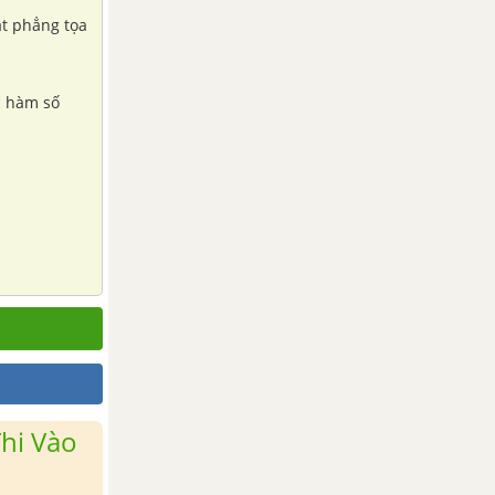
ặt phẳng tọa
ác hàm số
hi Vào