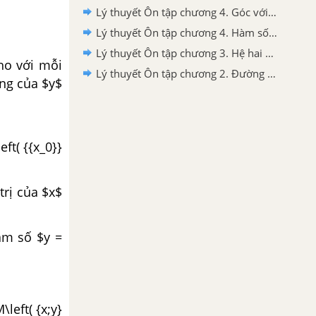
Lý thuyết Ôn tập chương 4. Góc với đường tròn
Lý thuyết Ôn tập chương 4. Hàm số y =ax^2(a khác 0). Phương trình bậc hai một ẩn
Lý thuyết Ôn tập chương 3. Hệ hai phương trình bậc nhất hai ẩn
ho với mỗi
Lý thuyết Ôn tập chương 2. Đường tròn
ứng của $y$
eft( {{x_0}}
trị của $x$
àm số $y =
\left( {x;y}