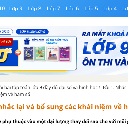
10
Lớp 9
Lớp 8
Lớp 7
Lớp 6
Lớp 5
Lớp 4
Lớ
iải bài tập toán lớp 9 đầy đủ đại số và hình học
Bài 1. Nhắc 
niệm về hàm số
nhắc lại và bổ sung các khái niệm về 
 phụ thuộc vào một đại lượng thay đổi sao cho với mỗi gi