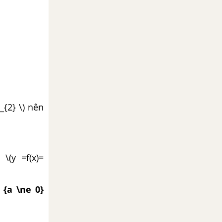
x_{2} \) nên
 \(y =f(x)=
( {a \ne 0}