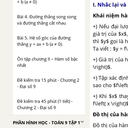
+ b (a ≠ 0)
I. Nhắc lại v
Khái niệm hà
Bài 4. Đường thẳng song song
và đường thẳng cắt nhau
+) Nếu đại lư
giá trị của $x
Bài 5. Hệ số góc của đường
thì $y$ gọi là 
thẳng y = ax + b (a ≠ 0).
Ta viết : $y = f\
+) Giá trị của h
Ôn tập chương II – Hàm số bậc
nhất
\right)$.
+) Tập xác địn
Đề kiểm tra 15 phút - Chương 2
sao cho $f\left
- Đại số 9
+) Khi $x$ th
Đề kiểm tra 45 phút (1 tiết) -
f\left( x \righ
Chương 2 - Đại số 9
Đồ thị của h
PHẦN HÌNH HỌC - TOÁN 9 TẬP 1
Đồ thị của hàm 