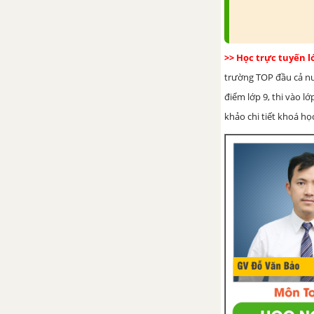
phương trình bậc nhất hai ẩn
Đề kiểm 15 phút - Chương 3 -
>> Học trực tuyến 
Đại số 9
trường TOP đầu cả nướ
điểm lớp 9, thi vào l
Đề kiểm tra 45 phút (1 tiết) -
Chương 3 - Đại số 9
khảo chi tiết khoá học
CHƯƠNG IV. HÀM SỐ y =
ax^2 (a ≠ 0). PHƯƠNG TRÌNH
BẬC HAI MỘT ẨN
Bài 1. Hàm số y = ax^2 (a ≠ 0)
Bài 2. Đồ thị của hàm số y =
ax^2 (a ≠ 0).
Bài 3. Phương trình bậc hai một