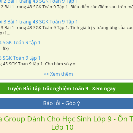
ỏi 2 Bài 1 trang 43 SGK Toán 9 Tập 1
i 2 Bài 1 trang 43 SGK Toán 9 Tập 1. Biểu diễn các điểm sau trên m
ỏi 3 Bài 1 trang 43 SGK Toán 9 Tập 1
i 3 Bài 1 trang 43 SGK Toán 9 Tập 1. Tính giá trị y tương ứng của c
x+1...
4 SGK Toán 9 tập 1
 f(x)
5 SGK Toán 9 tập 1
bài 2 trang 45 SGK Toán 9 tập 1. Cho hàm số y =
>> Xem thêm
Luyện Bài Tập Trắc nghiệm Toán 9 - Xem ngay
Báo lỗi - Góp ý
 Group Dành Cho Học Sinh Lớp 9 - Ôn T
Lớp 10