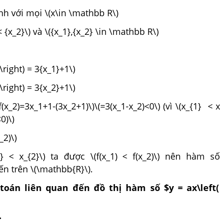
h với mọi \(x\in \mathbb R\)
< {x_2}\) và \({x_1},{x_2} \in \mathbb R\)
} \right) = 3{x_1}+1\)
} \right) = 3{x_2}+1\)
-f(x_2)=3x_1+1-(3x_2+1)\)\(=3(x_1-x_2)<0\) (vì \(x_{1} < 
0)\)
x_2)\)
1} < x_{2}\) ta được \(f(x_1) < f(x_2)\) nên hàm số
ến trên \(\mathbb{R}\).
 toán liên quan đến đồ thị hàm số
$y = ax\left
: