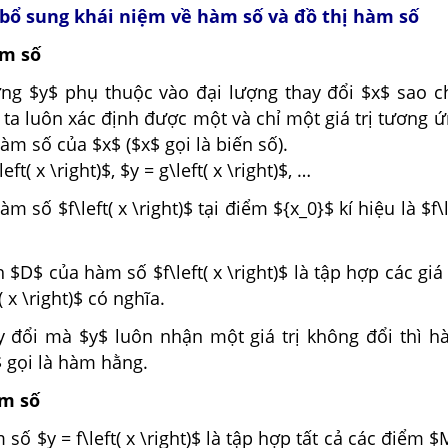
à bổ sung khái niệm về hàm số và đồ thị hàm số
m số
ợng $y$ phụ thuộc vào đại lượng thay đổi $x$ sao c
$, ta luôn xác định được một và chỉ một giá trị tương 
hàm số của $x$ ($x$ gọi là biến số).
left( x \right)$, $y = g\left( x \right)$, …
àm số $f\left( x \right)$ tại điểm ${x_0}$ kí hiệu là $f\l
h
$D$ của hàm số $f\left( x \right)$ là tập hợp các giá 
( x \right)$ có nghĩa.
ay đổi mà $y$ luôn nhận một giá trị không đổi thì h
t)$ gọi là hàm hằng.
àm số
số $y = f\left( x \right)$ là tập hợp tất cả các điểm $M