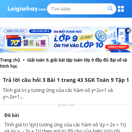
Trang chủ
Giải toán 9, giải bài tập toán lớp 9 đầy đủ đại số và
hình học
Trả lời câu hỏi 3 Bài 1 trang 43 SGK Toán 9 Tập 1
Tính giá trị y tương ứng của các hàm số y=2x+1 và
y=-2x+1...
QUẢNG CÁO
Đề bài
Tính giá trị \(y\) tương ứng của các hàm số \(y = 2x + 1\)
và \(y = - 2x + 1\) theo giá trị đã cho của biến \(x\) rồi