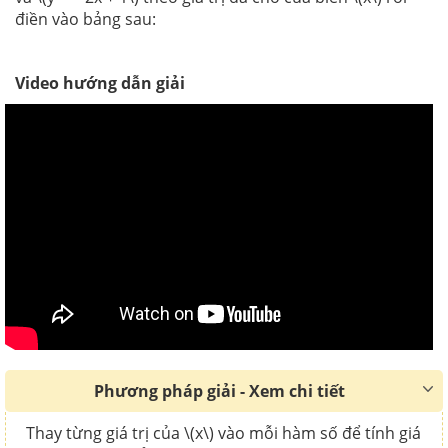
điền vào bảng sau:
Video hướng dẫn giải
Phương pháp giải - Xem chi tiết
Thay từng giá trị của \(x\) vào mỗi hàm số để tính giá