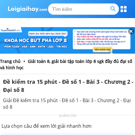
Trang chủ
Giải toán 8, giải bài tập toán lớp 8 sgk đầy đủ đại số
và hình học
Đề kiểm tra 15 phút - Đề số 1 - Bài 3 - Chương 2 -
Đại số 8
Giải Đề kiểm tra 15 phút - Đề số 1 - Bài 3 - Chương 2 - Đại
số 8
QUẢNG CÁO
Lựa chọn câu để xem lời giải nhanh hơn