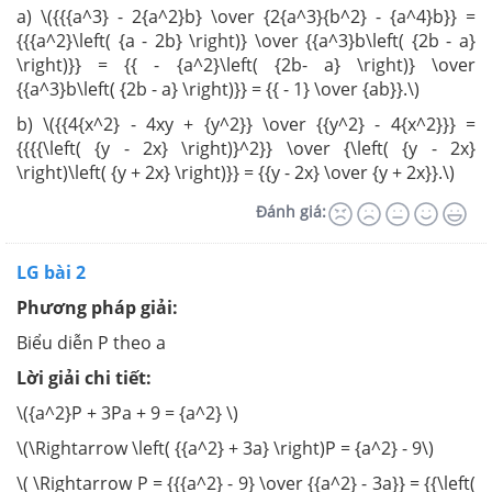
a) \({{{a^3} - 2{a^2}b} \over {2{a^3}{b^2} - {a^4}b}} =
{{{a^2}\left( {a - 2b} \right)} \over {{a^3}b\left( {2b - a}
\right)}} = {{ - {a^2}\left( {2b- a} \right)} \over
{{a^3}b\left( {2b - a} \right)}} = {{ - 1} \over {ab}}.\)
b) \({{4{x^2} - 4xy + {y^2}} \over {{y^2} - 4{x^2}}} =
{{{{\left( {y - 2x} \right)}^2}} \over {\left( {y - 2x}
\right)\left( {y + 2x} \right)}} = {{y - 2x} \over {y + 2x}}.\)
Đánh giá:
LG bài 2
Phương pháp giải:
Biểu diễn P theo a
Lời giải chi tiết:
\({a^2}P + 3Pa + 9 = {a^2} \)
\(\Rightarrow \left( {{a^2} + 3a} \right)P = {a^2} - 9\)
\( \Rightarrow P = {{{a^2} - 9} \over {{a^2} - 3a}} = {{\left(