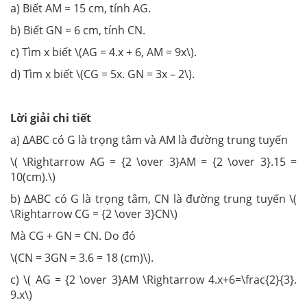
a) Biết AM = 15 cm, tính AG.
b) Biết GN = 6 cm, tính CN.
c) Tìm x biết \(AG = 4.x + 6, AM = 9x\).
d) Tìm x biết \(CG = 5x. GN = 3x – 2\).
Lời giải chi tiết
a) ∆ABC có G là trọng tâm và AM là đường trung tuyến
\( \Rightarrow AG = {2 \over 3}AM = {2 \over 3}.15 =
10(cm).\)
b) ∆ABC có G là trọng tâm, CN là đường trung tuyến \(
\Rightarrow CG = {2 \over 3}CN\)
Mà CG + GN = CN. Do đó
\(CN = 3GN = 3.6 = 18 (cm)\).
c) \( AG = {2 \over 3}AM \Rightarrow 4.x+6=\frac{2}{3}.
9.x\)