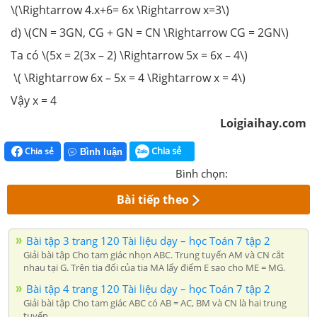
\(\Rightarrow 4.x+6= 6x \Rightarrow x=3\)
d) \(CN = 3GN, CG + GN = CN \Rightarrow CG = 2GN\)
Ta có \(5x = 2(3x – 2) \Rightarrow 5x = 6x – 4\)
\( \Rightarrow 6x – 5x = 4 \Rightarrow x = 4\)
Vậy x = 4
Loigiaihay.com
Chia sẻ
Chia sẻ
Bình luận
Bình chọn:
Bài tiếp theo
Bài tập 3 trang 120 Tài liệu dạy – học Toán 7 tập 2
Giải bài tập Cho tam giác nhọn ABC. Trung tuyến AM và CN cắt
nhau tại G. Trên tia đối của tia MA lấy điểm E sao cho ME = MG.
Bài tập 4 trang 120 Tài liệu dạy – học Toán 7 tập 2
Giải bài tập Cho tam giác ABC có AB = AC, BM và CN là hai trung
tuyến.