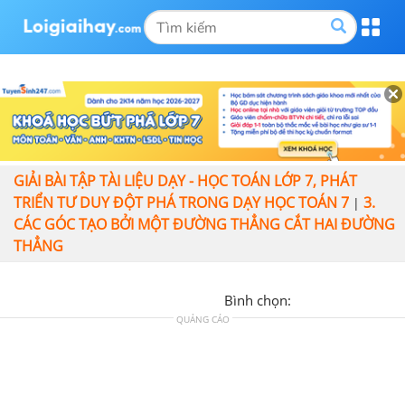
GIẢI BÀI TẬP TÀI LIỆU DẠY - HỌC TOÁN LỚP 7, PHÁT
TRIỂN TƯ DUY ĐỘT PHÁ TRONG DẠY HỌC TOÁN 7
3.
|
CÁC GÓC TẠO BỞI MỘT ĐƯỜNG THẲNG CẮT HAI ĐƯỜNG
THẲNG
Bình chọn:
QUẢNG CÁO