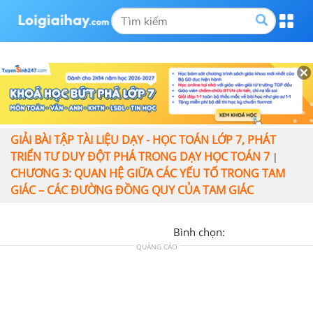
GIẢI BÀI TẬP TÀI LIỆU DẠY - HỌC TOÁN LỚP 7, PHÁT
TRIỂN TƯ DUY ĐỘT PHÁ TRONG DẠY HỌC TOÁN 7
|
CHƯƠNG 3: QUAN HỆ GIỮA CÁC YẾU TỐ TRONG TAM
GIÁC – CÁC ĐƯỜNG ĐỒNG QUY CỦA TAM GIÁC
Bình chọn:
QUẢNG CÁO