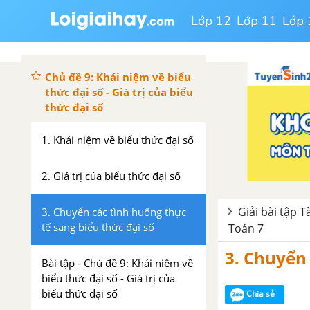
Ôn tập chương 3
Lớp 12
Lớp 11
Lớp 
CHƯƠNG 4. BIỂU THỨC ĐẠI SỐ
Chủ đề 9: Khái niệm về biểu
thức đại số - Giá trị của biểu
thức đại số
1. Khái niệm về biểu thức đại số
2. Giá trị của biểu thức đại số
Giải bài tập T
3. Chuyển các tình huống thực
tế sang biểu thức đại số
Toán 7
3. Chuyển 
Bài tập - Chủ đề 9: Khái niệm về
biểu thức đại số - Giá trị của
biểu thức đại số
Chia sẻ