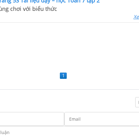
rang 53 Tài liệu dạy – học Toán 7 tập 2
Cùng chơi với biểu thức
Xe
1