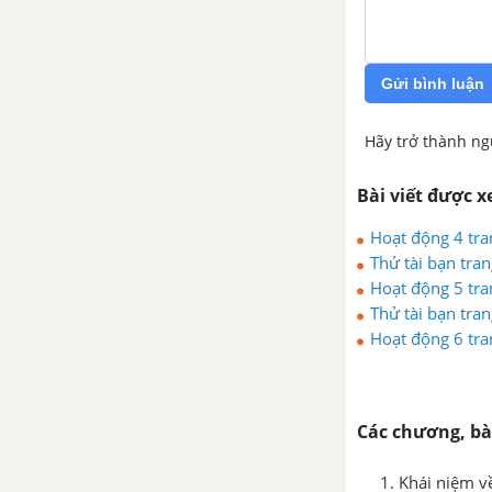
3. Quan hệ giữa ba cạnh của
một tam giác bất đẳng thức tam
giác
Gửi bình luận
Bài tập - Chủ đề 5 : Quan hệ
Hãy trở thành ng
giữa các yếu tố trong tam giác
Bài viết được 
Luyện tập - Chủ đề 5 : Quan hệ
giữa các yếu tố trong tam giác
Hoạt động 4 tran
Thử tài bạn tran
Chủ đề 6 : Các đường đồng
Hoạt động 5 tran
quy của tam giác
Thử tài bạn tran
Hoạt động 6 tran
1. Tính chất ba đường trung
tuyến của tam giác
Các chương, bà
2. Tính chất tia phân giác của
một góc
1. Khái niệm v