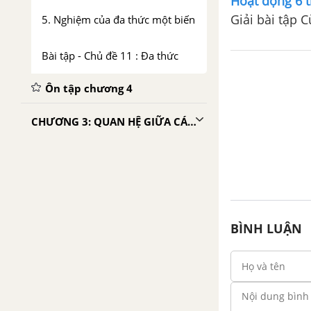
Hoạt động 6 t
Giải bài tập 
5. Nghiệm của đa thức một biến
Bài tập - Chủ đề 11 : Đa thức
Ôn tập chương 4
CHƯƠNG 3: QUAN HỆ GIỮA CÁC YẾU TỐ TRONG TAM GIÁC – CÁC ĐƯỜNG ĐỒNG QUY CỦA TAM GIÁC
Chủ đề 5 : Quan hệ giữa các
yếu tố trong tam giác
1. Quan hệ giữa góc và cạnh
trong một tam giác
BÌNH LUẬN
2. Quan hệ giữa đường vuông
góc và đường xiên – Giữa
đường xiên và hình chiếu