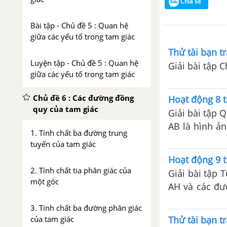
Chia sẻ
Bài tập - Chủ đề 5 : Quan hệ
giữa các yếu tố trong tam giác
Thử tài bạn tr
Luyện tập - Chủ đề 5 : Quan hệ
Giải bài tập 
giữa các yếu tố trong tam giác
Chủ đề 6 : Các đường đồng
Hoạt động 8 t
quy của tam giác
Giải bài tập 
AB là hình ản
1. Tính chất ba đường trung
so sánh độ dà
tuyến của tam giác
Hoạt động 9 t
2. Tính chất tia phân giác của
Giải bài tập
một góc
AH và các đườ
AC rồi rút ra
3. Tính chất ba đường phân giác
trong một tam 
Thử tài bạn tr
của tam giác