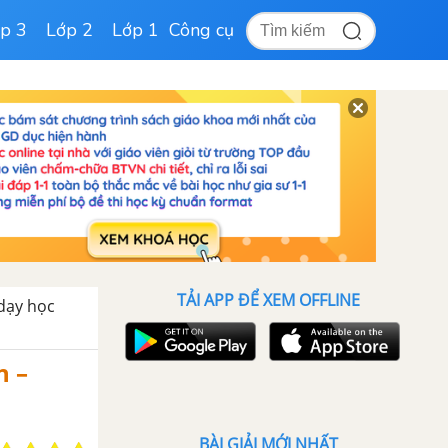
p 3
Lớp 2
Lớp 1
Công cụ
TẢI APP ĐỂ XEM OFFLINE
 dạy học
n –
BÀI GIẢI MỚI NHẤT