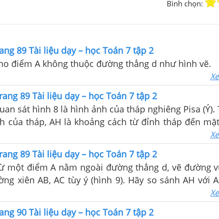
Bình chọn:
ang 89 Tài liệu dạy – học Toán 7 tập 2
Cho điểm A không thuộc đường thẳng d như hình vẽ.
Xe
rang 89 Tài liệu dạy – học Toán 7 tập 2
Quan sát hình 8 là hình ảnh của tháp nghiêng Pisa (Ý).
h của tháp, AH là khoảng cách từ đỉnh tháp đến mặt
i của AB và AH.
Xe
rang 89 Tài liệu dạy – học Toán 7 tập 2
 Từ một điểm A nằm ngoài đường thẳng d, vẽ đường 
ng xiên AB, AC tùy ý (hình 9). Hãy so sánh AH với A
 kết luận (có thể dùng định lí quan hệ góc và cạnh
Xe
giác hoặc định lí Py – ta – go)
ang 90 Tài liệu dạy – học Toán 7 tập 2