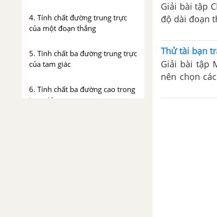
Giải bài tập
4. Tính chất đường trung trực
độ dài đoạn t
của một đoạn thẳng
Thử tài bạn tr
5. Tính chất ba đường trung trực
Giải bài tập
của tam giác
nên chọn các
hình trên ?
6. Tính chất ba đường cao trong
tam giác
Bài tập - Chủ đề 6 : Các đường
đồng quy của tam giác
Luyện tập - Chủ đề 6 : Các
đường đồng quy của tam giác
Ôn tập chương 3 – Hình học