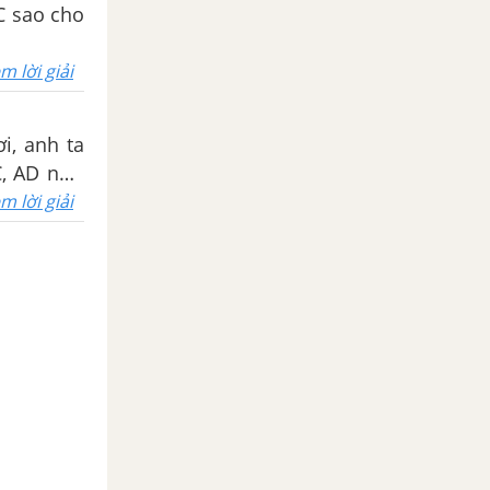
C sao cho
m lời giải
i, anh ta
C, AD như
m lời giải