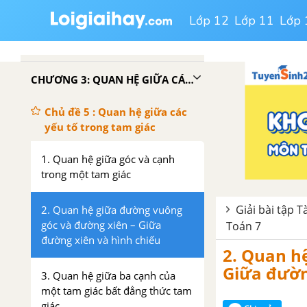
Bài tập - Chủ đề 11 : Đa thức
Lớp 12
Lớp 11
Lớp 
Ôn tập chương 4
CHƯƠNG 3: QUAN HỆ GIỮA CÁC YẾU TỐ TRONG TAM GIÁC – CÁC ĐƯỜNG ĐỒNG QUY CỦA TAM GIÁC
Chủ đề 5 : Quan hệ giữa các
yếu tố trong tam giác
1. Quan hệ giữa góc và cạnh
trong một tam giác
Giải bài tập T
2. Quan hệ giữa đường vuông
góc và đường xiên – Giữa
Toán 7
đường xiên và hình chiếu
2. Quan h
Giữa đườn
3. Quan hệ giữa ba cạnh của
một tam giác bất đẳng thức tam
giác