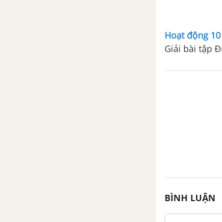
ÔN TẬP CUỐI NĂM - TÀI LIỆU DẠY-HỌC TOÁN 7
A. Phần đại số
Hoạt động 10 
B. Phần hình học
Giải bài tập 
BÌNH LUẬN