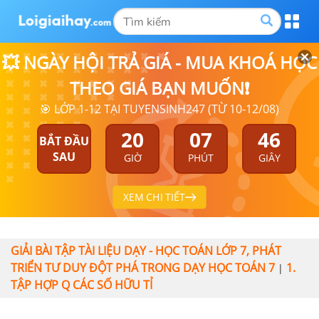
💥 NGÀY HỘI TRẢ GIÁ - MUA KHOÁ HỌC
THEO GIÁ BẠN MUỐN❗
🎯 LỚP 1-12 TẠI TUYENSINH247 (TỪ 10-12/08)
20
07
45
BẮT ĐẦU
SAU
GIỜ
PHÚT
GIÂY
XEM CHI TIẾT
GIẢI BÀI TẬP TÀI LIỆU DẠY - HỌC TOÁN LỚP 7, PHÁT
TRIỂN TƯ DUY ĐỘT PHÁ TRONG DẠY HỌC TOÁN 7
1.
|
TẬP HỢP Q CÁC SỐ HỮU TỈ