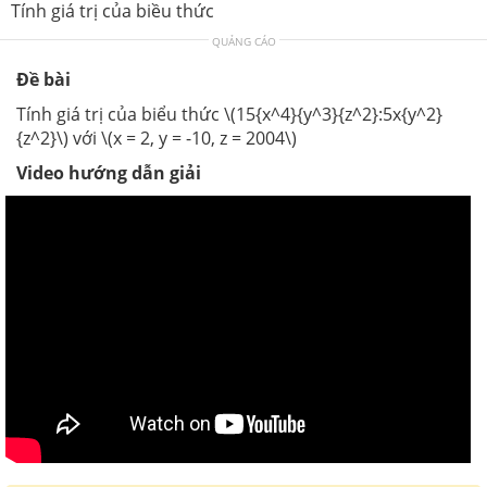
Tính giá trị của biều thức
QUẢNG CÁO
Đề bài
Tính giá trị của biểu thức \(15{x^4}{y^3}{z^2}:5x{y^2}
{z^2}\) với \(x = 2, y = -10, z = 2004\)
Video hướng dẫn giải