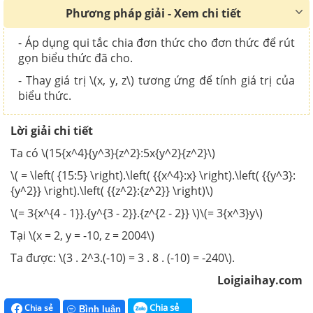
Phương pháp giải - Xem chi tiết
- Áp dụng qui tắc chia đơn thức cho đơn thức để rút
gọn biểu thức đã cho.
-
Thay giá trị \(x, y, z\) tương ứng để tính giá trị của
biểu thức.
Lời giải chi tiết
Ta có \(15{x^4}{y^3}{z^2}:5x{y^2}{z^2}\)
\( = \left( {15:5} \right).\left( {{x^4}:x} \right).\left( {{y^3}:
{y^2}} \right).\left( {{z^2}:{z^2}} \right)\)
\(= 3{x^{4 - 1}}.{y^{3 - 2}}.{z^{2 - 2}} \)\(= 3{x^3}y\)
Tại \(x = 2, y = -10, z = 2004\)
Ta được: \(3 . 2^3.(-10) = 3 . 8 . (-10) = -240\).
Loigiaihay.com
Chia sẻ
Chia sẻ
Bình luận