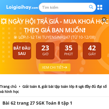
💥 NGÀY HỘI TRẢ GIÁ - MUA KHOÁ HỌC
THEO GIÁ BẠN MUỐN❗
🎯 LỚP 1-12 TẠI TUYENSINH247 (TỪ 10-12/08)
23
35
41
BẮT ĐẦU
SAU
GIỜ
PHÚT
GIÂY
XEM CHI TIẾT
Trang chủ
Giải toán 8, giải bài tập toán lớp 8 sgk đầy đủ đại số
và hình học
Bài 62 trang 27 SGK Toán 8 tập 1