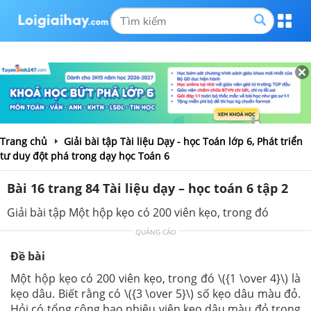
Trang chủ
Giải bài tập Tài liệu Dạy - học Toán lớp 6, Phát triển
tư duy đột phá trong dạy học Toán 6
Bài 16 trang 84 Tài liệu dạy – học toán 6 tập 2
Giải bài tập Một hộp kẹo có 200 viên kẹo, trong đó
QUẢNG CÁO
Đề bài
Một hộp kẹo có 200 viên kẹo, trong đó \({1 \over 4}\) là
kẹo dâu. Biết rằng có \({3 \over 5}\) số kẹo dâu màu đỏ.
Hỏi có tổng cộng bao nhiêu viên kẹo dâu màu đỏ trong