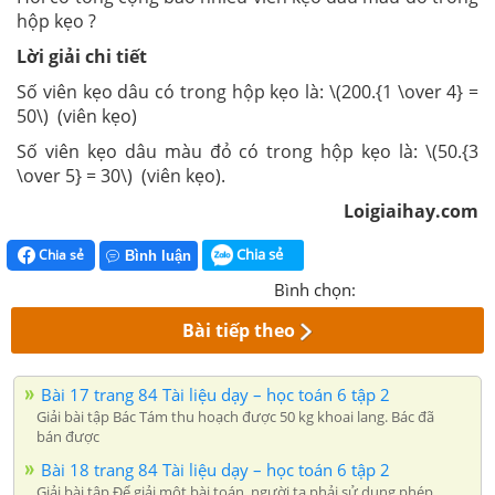
hộp kẹo ?
Lời giải chi tiết
Số viên kẹo dâu có trong hộp kẹo là: \(200.{1 \over 4} =
50\) (viên kẹo)
Số viên kẹo dâu màu đỏ có trong hộp kẹo là: \(50.{3
\over 5} = 30\) (viên kẹo).
Loigiaihay.com
Chia sẻ
Chia sẻ
Bình luận
Bình chọn:
Bài tiếp theo
Bài 17 trang 84 Tài liệu dạy – học toán 6 tập 2
Giải bài tập Bác Tám thu hoạch được 50 kg khoai lang. Bác đã
bán được
Bài 18 trang 84 Tài liệu dạy – học toán 6 tập 2
Giải bài tập Để giải một bài toán, người ta phải sử dụng phép