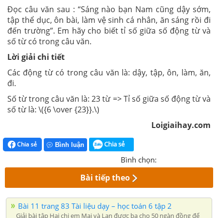
Đọc câu văn sau : “Sáng nào bạn Nam cũng dậy sớm,
tập thể dục, ôn bài, làm vệ sinh cá nhân, ăn sáng rồi đi
đến trường”. Em hãy cho biết tỉ số giữa số động từ và
số từ có trong câu văn.
Lời giải chi tiết
Các động từ có trong câu văn là: dậy, tập, ôn, làm, ăn,
đi.
Số từ trong câu văn là: 23 từ => Tỉ số giữa số động từ và
số từ là: \({6 \over {23}}.\)
Loigiaihay.com
Chia sẻ
Chia sẻ
Bình luận
Bình chọn:
Bài tiếp theo
Bài 11 trang 83 Tài liệu dạy – học toán 6 tập 2
Giải bài tập Hai chị em Mai và Lan được ba cho 50 ngàn đồng để