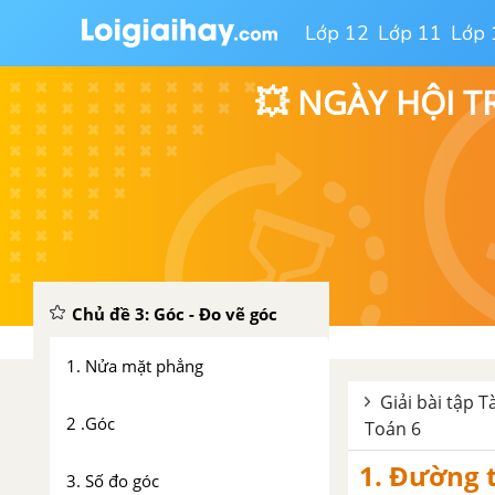
Lớp 12
Lớp 11
Lớp 
Luyện tập - Chủ đề 18: Các bài
toán về phân số.
💥 NGÀY HỘI T
Ôn tập chương 3
Bài tập ôn tập cuối năm
phần Số học - Tài liệu Dạy-
học Toán 6
CHƯƠNG 2 : GÓC – ĐƯỜNG TRÒN VÀ TAM GIÁC
Chủ đề 3: Góc - Đo vẽ góc
1. Nửa mặt phẳng
Giải bài tập T
2 .Góc
Toán 6
1. Đường 
3. Số đo góc