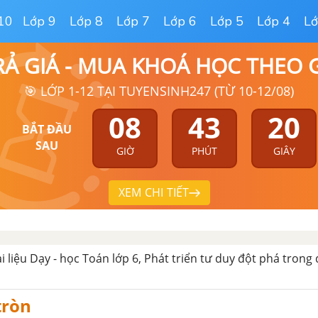
10
Lớp 9
Lớp 8
Lớp 7
Lớp 6
Lớp 5
Lớp 4
Lớ
RẢ GIÁ - MUA KHOÁ HỌC THEO
🎯 LỚP 1-12 TẠI TUYENSINH247 (TỪ 10-12/08)
08
43
19
BẮT ĐẦU
SAU
GIỜ
PHÚT
GIÂY
XEM CHI TIẾT
ài liệu Dạy - học Toán lớp 6, Phát triển tư duy đột phá trong
tròn