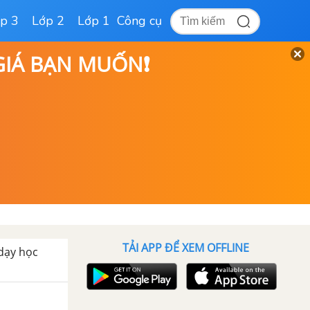
p 3
Lớp 2
Lớp 1
Công cụ
 GIÁ BẠN MUỐN❗
TẢI APP ĐỂ XEM OFFLINE
 dạy học