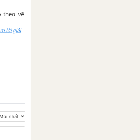
p theo vẽ
m lời giải