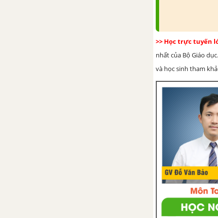
Bài tập ôn tập cuối năm
phần Hình học - Tài liệu Dạy-
học Toán 6
>> Học trực tuyến 
nhất của Bộ Giáo dục.
và học sinh tham khảo 