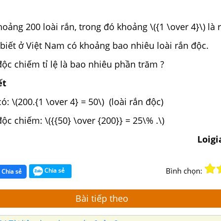
oảng 200 loài rắn, trong đó khoảng \({1 \over 4}\) là 
biết ở Việt Nam có khoảng bao nhiêu loài rắn độc.
 độc chiếm tỉ lệ là bao nhiêu phần trăm ?
ết
: \(200.{1 \over 4} = 50\) (loài rắn độc)
độc chiếm: \({{50} \over {200}} = 25\% .\)
Loig
Bình chọn:
Chia sẻ
Chia sẻ
Bài tiếp theo