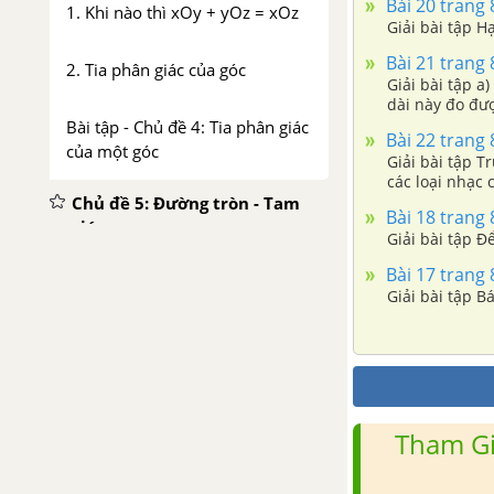
Bài 20 trang 8
1. Khi nào thì xOy + yOz = xOz
Giải bài tập 
Bài 21 trang 8
2. Tia phân giác của góc
Giải bài tập a) Cầu Cầ
dài này đo đượ
Bài tập - Chủ đề 4: Tia phân giác
Bài 22 trang 8
của một góc
Giải bài tập T
các loại nhạc 
Chủ đề 5: Đường tròn - Tam
Bài 18 trang 8
giác
Giải bài tập Đ
Bài 17 trang 8
1. Đường tròn
Giải bài tập 
2. Tam giác
Bài tập - Chủ đề 5: Đường tròn -
Tam giác
Tham Gi
Ôn tập chương 2