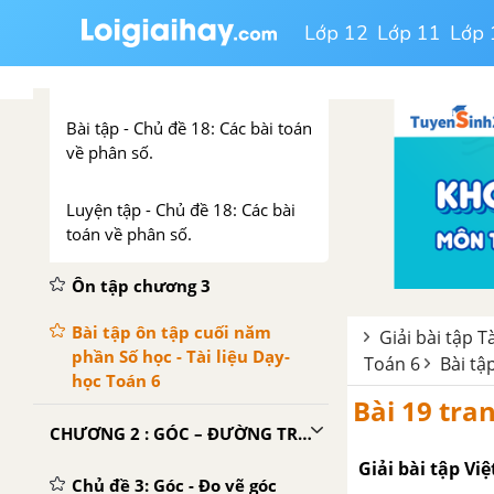
3. Tìm tỉ số của hai số.
Lớp 12
Lớp 11
Lớp 
4. Biểu đồ phần trăm.
Bài tập - Chủ đề 18: Các bài toán
về phân số.
Luyện tập - Chủ đề 18: Các bài
toán về phân số.
Ôn tập chương 3
Bài tập ôn tập cuối năm
Giải bài tập T
phần Số học - Tài liệu Dạy-
Toán 6
Bài tậ
học Toán 6
Bài 19 tran
CHƯƠNG 2 : GÓC – ĐƯỜNG TRÒN VÀ TAM GIÁC
Giải bài tập Vi
Chủ đề 3: Góc - Đo vẽ góc