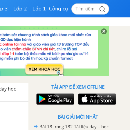
p 3
Lớp 2
Lớp 1
Công cụ
TẢI APP ĐỂ XEM OFFLINE
 dạy học
BÀI GIẢI MỚI NHẤT
Bài 18 trang 182 Tài liệu dạy – học toán 6 tập 1