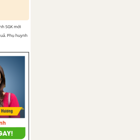
ình SGK mới
 quả. Phụ huynh