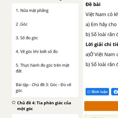
Đề bài
1. Nửa mặt phẳng
Việt Nam có kh
a) Em hãy cho 
2 .Góc
b) Số loài rắn
3. Số đo góc
Lời giải chi ti
4. Vẽ góc khi biết số đo
a)Ở Việt Nam có
b) Số loài rắn 
5. Thực hành đo góc trên mặt
đất
Bài tập - Chủ đề 3: Góc - Đo vẽ
góc
Bình luận
Chủ đề 4: Tia phân giác của
một góc