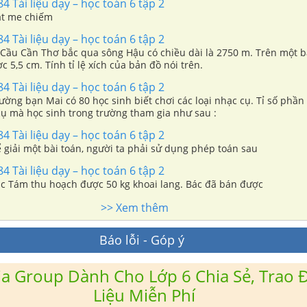
4 Tài liệu dạy – học toán 6 tập 2
Hạt me chiếm
4 Tài liệu dạy – học toán 6 tập 2
n Thơ bắc qua sông Hậu có chiều dài là 2750 m. Trên một bản đồ, chiều
c 5,5 cm. Tính tỉ lệ xích của bản đồ nói trên.
4 Tài liệu dạy – học toán 6 tập 2
rường bạn Mai có 80 học sinh biết chơi các loại nhạc cụ. Tỉ số phần
cụ mà học sinh trong trường tham gia như sau :
4 Tài liệu dạy – học toán 6 tập 2
ể giải một bài toán, người ta phải sử dụng phép toán sau
4 Tài liệu dạy – học toán 6 tập 2
Bác Tám thu hoạch được 50 kg khoai lang. Bác đã bán được
>> Xem thêm
Báo lỗi - Góp ý
a Group Dành Cho Lớp 6 Chia Sẻ, Trao Đ
Liệu Miễn Phí