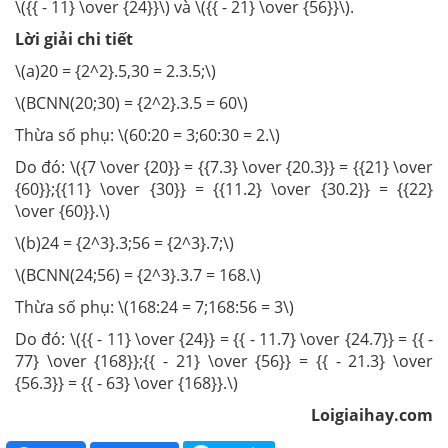
\({{ - 11} \over {24}}\) và \({{ - 21} \over {56}}\).
Lời giải chi tiết
\(a)20 = {2^2}.5,30 = 2.3.5;\)
\(BCNN(20;30) = {2^2}.3.5 = 60\)
Thừa số phụ: \(60:20 = 3;60:30 = 2.\)
Do đó: \({7 \over {20}} = {{7.3} \over {20.3}} = {{21} \over
{60}};{{11} \over {30}} = {{11.2} \over {30.2}} = {{22}
\over {60}}.\)
\(b)24 = {2^3}.3;56 = {2^3}.7;\)
\(BCNN(24;56) = {2^3}.3.7 = 168.\)
Thừa số phụ: \(168:24 = 7;168:56 = 3\)
Do đó: \({{ - 11} \over {24}} = {{ - 11.7} \over {24.7}} = {{ -
77} \over {168}};{{ - 21} \over {56}} = {{ - 21.3} \over
{56.3}} = {{ - 63} \over {168}}.\)
Loigiaihay.com