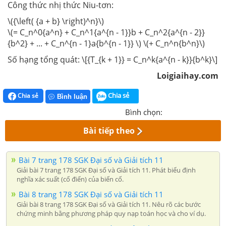
Công thức nhị thức Niu-tơn:
\({\left( {a + b} \right)^n}\)
\(= C_n^0{a^n} + C_n^1{a^{n - 1}}b + C_n^2{a^{n - 2}}
{b^2} + ... + C_n^{n - 1}a{b^{n - 1}} \) \(+ C_n^n{b^n}\)
Số hạng tổng quát: \[{T_{k + 1}} = C_n^k{a^{n - k}}{b^k}\]
Loigiaihay.com
Chia sẻ
Chia sẻ
Bình luận
Bình chọn:
Bài tiếp theo
Bài 7 trang 178 SGK Đại số và Giải tích 11
Giải bài 7 trang 178 SGK Đại số và Giải tích 11. Phát biểu định
nghĩa xác suất (cổ điển) của biến cố.
Bài 8 trang 178 SGK Đại số và Giải tích 11
Giải bài 8 trang 178 SGK Đại số và Giải tích 11. Nêu rõ các bước
chứng minh bằng phương pháp quy nạp toán học và cho ví dụ.