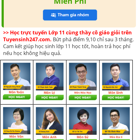
Miễn Phí
>> Học trực tuyến Lớp 11 cùng thầy cô giáo giỏi trên
Tuyensinh247.com.
Bứt phá điểm 9,10 chỉ sau 3 tháng.
Cam kết giúp học sinh lớp 11 học tốt, hoàn trả học phí
nếu học không hiệu quả.