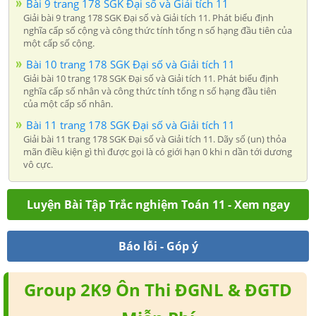
Bài 9 trang 178 SGK Đại số và Giải tích 11
Giải bài 9 trang 178 SGK Đại số và Giải tích 11. Phát biểu định
nghĩa cấp số cộng và công thức tính tổng n số hạng đầu tiên của
một cấp số cộng.
Bài 10 trang 178 SGK Đại số và Giải tích 11
Giải bài 10 trang 178 SGK Đại số và Giải tích 11. Phát biểu định
nghĩa cấp số nhân và công thức tính tổng n số hạng đầu tiên
của một cấp số nhân.
Bài 11 trang 178 SGK Đại số và Giải tích 11
Giải bài 11 trang 178 SGK Đại số và Giải tích 11. Dãy số (un) thỏa
mãn điều kiện gì thì được gọi là có giới hạn 0 khi n dần tới dương
vô cực.
Luyện Bài Tập Trắc nghiệm Toán 11 - Xem ngay
Báo lỗi - Góp ý
Group 2K9 Ôn Thi ĐGNL & ĐGTD