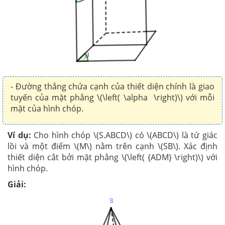
- Đường thẳng chứa cạnh của thiết diện chính là giao
tuyến của mặt phẳng \(\left( \alpha \right)\) với mỗi
mặt của hình chóp.
Ví dụ:
Cho hình chóp \(S.ABCD\) có \(ABCD\) là tứ giác
lồi và một điểm \(M\) nằm trên cạnh \(SB\). Xác định
thiết diện cắt bởi mặt phẳng \(\left( {ADM} \right)\) với
hình chóp.
Giải: