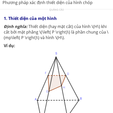
Phương pháp xác định thiết diện của hình chóp
QUẢNG CÁO
1. Thiết diện của một hình
Định nghĩa:
Thiết diện (hay mặt cắt) của hình \(H\) khi
cắt bởi mặt phẳng \(\left( P \right)\) là phần chung của \
(mp\left( P \right)\) và hình \(H\).
Ví dụ: