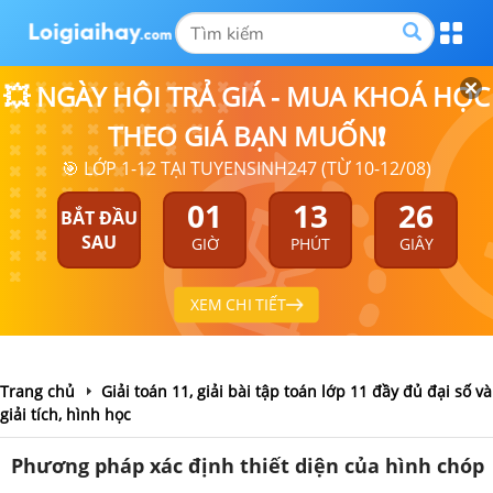
💥 NGÀY HỘI TRẢ GIÁ - MUA KHOÁ HỌC
THEO GIÁ BẠN MUỐN❗
🎯 LỚP 1-12 TẠI TUYENSINH247 (TỪ 10-12/08)
01
13
26
BẮT ĐẦU
SAU
GIỜ
PHÚT
GIÂY
XEM CHI TIẾT
Trang chủ
Giải toán 11, giải bài tập toán lớp 11 đầy đủ đại số và
giải tích, hình học
Phương pháp xác định thiết diện của hình chóp