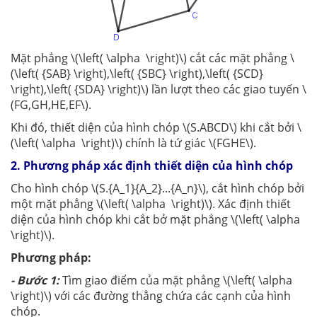
Mặt phẳng \(\left( \alpha \right)\) cắt các mặt phẳng \
(\left( {SAB} \right),\left( {SBC} \right),\left( {SCD}
\right),\left( {SDA} \right)\) lần lượt theo các giao tuyến \
(FG,GH,HE,EF\).
Khi đó, thiết diện của hình chóp \(S.ABCD\) khi cắt bởi \
(\left( \alpha \right)\) chính là tứ giác \(FGHE\).
2. Phương pháp xác định thiết diện của hình chóp
Cho hình chóp \(S.{A_1}{A_2}...{A_n}\), cắt hình chóp bởi
một mặt phẳng \(\left( \alpha \right)\). Xác định thiết
diện của hình chóp khi cắt bở mặt phẳng \(\left( \alpha
\right)\).
Phương pháp:
- Bước 1:
Tìm giao điểm của mặt phẳng \(\left( \alpha
\right)\) với các đường thẳng chứa các cạnh của hình
chóp.