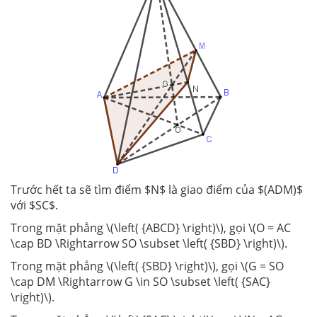
Trước hết ta sẽ tìm điểm $N$ là giao điểm của $(ADM)$
với $SC$.
Trong mặt phẳng \(\left( {ABCD} \right)\), gọi \(O = AC
\cap BD \Rightarrow SO \subset \left( {SBD} \right)\).
Trong mặt phẳng \(\left( {SBD} \right)\), gọi \(G = SO
\cap DM \Rightarrow G \in SO \subset \left( {SAC}
\right)\).