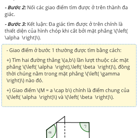
- Bước 2:
Nối các giao điểm tìm được ở trên thành đa
giác.
- Bước 3:
Kết luận: Đa giác tìm được ở trên chính là
thiết diện của hình chóp khi cắt bởi mặt phẳng \(\left(
\alpha \right)\).
- Giao điểm ở bước 1 thường được tìm bằng cách:
+) Tìm hai đường thẳng \(a,b\) lần lượt thuộc các mặt
phẳng \(\left( \alpha \right),\left( \beta \right)\), đồng
thời chúng nằm trong mặt phẳng \(\left( \gamma
\right)\) nào đó.
+) Giao điểm \(M = a \cap b\) chính là điểm chung của
\(\left( \alpha \right)\) và \(\left( \beta \right)\).