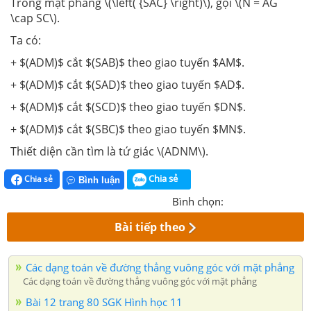
Trong mặt phẳng \(\left( {SAC} \right)\), gọi \(N = AG
\cap SC\).
Ta có:
+ $(ADM)$ cắt $(SAB)$ theo giao tuyến $AM$.
+ $(ADM)$ cắt $(SAD)$ theo giao tuyến $AD$.
+ $(ADM)$ cắt $(SCD)$ theo giao tuyến $DN$.
+ $(ADM)$ cắt $(SBC)$ theo giao tuyến $MN$.
Thiết diện cần tìm là tứ giác \(ADNM\).
Chia sẻ
Chia sẻ
Bình luận
Bình chọn:
Bài tiếp theo
Các dạng toán về đường thẳng vuông góc với mặt phẳng
Các dạng toán về đường thẳng vuông góc với mặt phẳng
Bài 12 trang 80 SGK Hình học 11