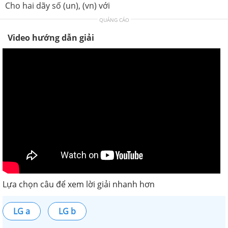
Cho hai dãy số (un), (vn) với
QUẢNG CÁO
Video hướng dẫn giải
Lựa chọn câu để xem lời giải nhanh hơn
LG a
LG b