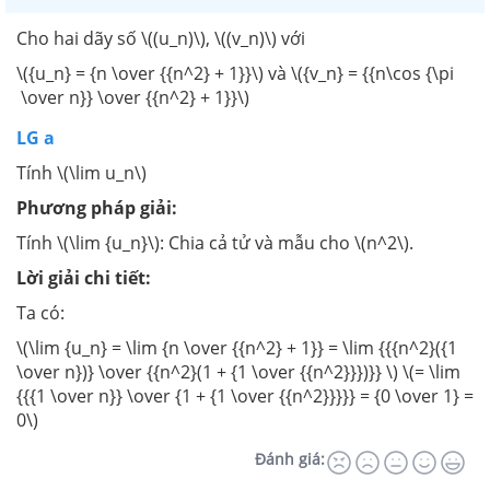
Cho hai dãy số \((u_n)\), \((v_n)\) với
\({u_n} = {n \over {{n^2} + 1}}\) và \({v_n} = {{n\cos {\pi
\over n}} \over {{n^2} + 1}}\)
LG a
Tính \(\lim u_n\)
Phương pháp giải:
Tính \(\lim {u_n}\): Chia cả tử và mẫu cho \(n^2\).
Lời giải chi tiết:
Ta có:
\(\lim {u_n} = \lim {n \over {{n^2} + 1}} = \lim {{{n^2}({1
\over n})} \over {{n^2}(1 + {1 \over {{n^2}}})}} \) \(= \lim
{{{1 \over n}} \over {1 + {1 \over {{n^2}}}}} = {0 \over 1} =
0\)
Đánh giá: