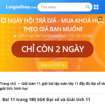
💥 NGÀY HỘI TRẢ GIÁ - MUA KHOÁ HỌC
THEO GIÁ BẠN MUỐN❗
🎯 LỚP 1-12 TẠI TUYENSINH247 (TỪ 10-12/08)
CHỈ CÒN 2 NGÀY
XEM CHI TIẾT
Trang chủ
Giải toán 11, giải bài tập toán lớp 11 đầy đủ đại số và
giải tích, hình học
Bài 11 trang 180 SGK Đại số và Giải tích 11