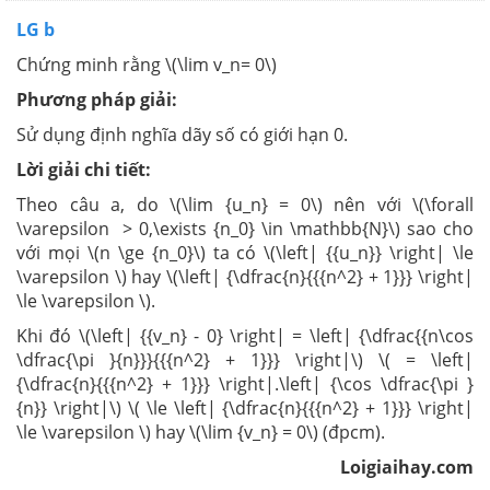
LG b
Chứng minh rằng \(\lim v_n= 0\)
Phương pháp giải:
Sử dụng định nghĩa dãy số có giới hạn 0.
Lời giải chi tiết:
Theo câu a, do \(\lim {u_n} = 0\) nên với \(\forall
\varepsilon > 0,\exists {n_0} \in \mathbb{N}\) sao cho
với mọi \(n \ge {n_0}\) ta có \(\left| {{u_n}} \right| \le
\varepsilon \) hay \(\left| {\dfrac{n}{{{n^2} + 1}}} \right|
\le \varepsilon \).
Khi đó \(\left| {{v_n} - 0} \right| = \left| {\dfrac{{n\cos
\dfrac{\pi }{n}}}{{{n^2} + 1}}} \right|\) \( = \left|
{\dfrac{n}{{{n^2} + 1}}} \right|.\left| {\cos \dfrac{\pi }
{n}} \right|\) \( \le \left| {\dfrac{n}{{{n^2} + 1}}} \right|
\le \varepsilon \) hay \(\lim {v_n} = 0\) (đpcm).
Loigiaihay.com