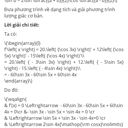
\sin b = 2\sin \dfrac{{a + b}}{2}\cos \dfrac{{a - b}}{2}\)
Đưa phương trình về dạng tích và giải phương trình
lượng giác cơ bản.
Lời giải chi tiết:
Ta có:
\(\begin{array}{l}
f'\left( x \right) = 20.\left( {\cos 3x} \right)' + 12\left( {\cos
5x} \right)' - 15\left( {\cos 4x} \right)'\\
= 20.\left( { - 3\sin 3x} \right) + 12.\left( { - 5\sin 5x}
\right) - 15.\left( { - 4\sin 4x} \right)\\
= - 60\sin 3x - 60\sin 5x + 60\sin 4x
\end{array}\)
Do đó:
\(\eqalign{
& f'(x) = 0 \Leftrightarrow - 60\sin 3x - 60\sin 5x + 60\sin
4x = 0\cr &- \sin 3x - \sin 5x + \sin 4x = 0 \cr
& \Leftrightarrow \sin 5x + \sin 3x - \sin 4x=0 \cr
& \Leftrightarrow 2\sin 4x{\mathop{\rm cosx}\nolimits}