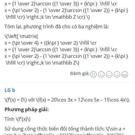
x = {1 \over 2}\arcsin ({1 \over 3}) + {k\pi } \hfill \cr
x = {\pi \over 2} - {1 \over 2}\arcsin ({1 \over 2}) + {k\pi }
\hfill \cr} \right.;k \in \mathbb Z \cr} \)
Tóm lại, phương trình đã cho có ba nghiệm là:
\(\left[ \matrix{
x = {\pi \over 4} + {{k\pi } \over 2} \hfill \cr
x = {1 \over 2}\arcsin ({1 \over 3}) + {k\pi } \hfill \cr
x = {\pi \over 2} - {1 \over 2}\arcsin ({1 \over 2}) + {k\pi }
\hfill \cr} \right.;k \in \mathbb Z\)
Đánh giá:
LG b
\(f’(x) = 0\) với \(f(x) = 20\cos 3x + 12\cos 5x – 15\cos 4x\).
Phương pháp giải:
Tính \(f'(x)\)
Sử dụng công thức biến đổi tổng thành tích: \(\sin a +