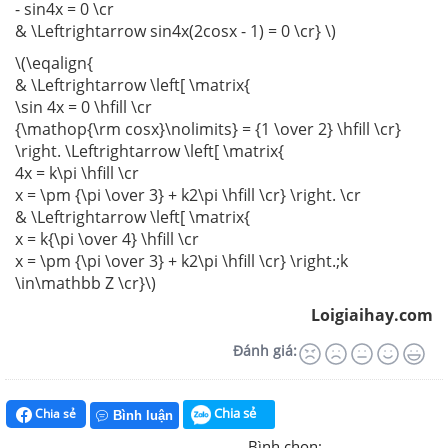
- sin4x = 0 \cr
& \Leftrightarrow sin4x(2cosx - 1) = 0 \cr} \)
\(\eqalign{
& \Leftrightarrow \left[ \matrix{
\sin 4x = 0 \hfill \cr
{\mathop{\rm cosx}\nolimits} = {1 \over 2} \hfill \cr}
\right. \Leftrightarrow \left[ \matrix{
4x = k\pi \hfill \cr
x = \pm {\pi \over 3} + k2\pi \hfill \cr} \right. \cr
& \Leftrightarrow \left[ \matrix{
x = k{\pi \over 4} \hfill \cr
x = \pm {\pi \over 3} + k2\pi \hfill \cr} \right.;k
\in\mathbb Z \cr}\)
Loigiaihay.com
Đánh giá:
Chia sẻ
Chia sẻ
Bình luận
Bình chọn: