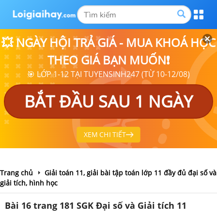
💥 NGÀY HỘI TRẢ GIÁ - MUA KHOÁ HỌC
THEO GIÁ BẠN MUỐN❗
🎯 LỚP 1-12 TẠI TUYENSINH247 (TỪ 10-12/08)
BẮT ĐẦU SAU 1 NGÀY
XEM CHI TIẾT
Trang chủ
Giải toán 11, giải bài tập toán lớp 11 đầy đủ đại số và
giải tích, hình học
Bài 16 trang 181 SGK Đại số và Giải tích 11