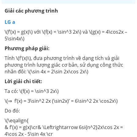
Giải các phương trình
LG a
\(f’(x) = g(x)\) với \(f(x) = \sin^3 2x\) và \(g(x) = 4\cos2x –
5\sin4x\)
Phương pháp giải:
Tính \(f'(x)\), đưa phương trình về dạng tích và giải
phương trình lượng giác cơ bản, sử dụng công thức
nhân đôi: \(\sin 4x = 2\sin 2x\cos 2x\)
Lời giải chi tiết:
Ta có: \(f(x) = \sin^3 2x\)
\(⇒ f’(x) = 3\sin^2 2x (\sin2x)’ = 6\sin^2 2x \cos2x\)
Do đó:
\(\eqalign{
& f'(x) = g(x)\cr& \Leftrightarrow 6si{n^2}2x\cos 2x =
4\cos 2x - 5\sin 4x \cr