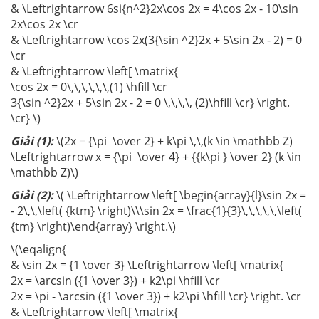
& \Leftrightarrow 6si{n^2}2x\cos 2x = 4\cos 2x - 10\sin
2x\cos 2x \cr
& \Leftrightarrow \cos 2x(3{\sin ^2}2x + 5\sin 2x - 2) = 0
\cr
& \Leftrightarrow \left[ \matrix{
\cos 2x = 0\,\,\,\,\,\,(1) \hfill \cr
3{\sin ^2}2x + 5\sin 2x - 2 = 0 \,\,\,\, (2)\hfill \cr} \right.
\cr} \)
Giải (1):
\(2x = {\pi \over 2} + k\pi \,\,(k \in \mathbb Z)
\Leftrightarrow x = {\pi \over 4} + {{k\pi } \over 2} (k \in
\mathbb Z)\)
Giải (2):
\( \Leftrightarrow \left[ \begin{array}{l}\sin 2x =
- 2\,\,\left( {ktm} \right)\\\sin 2x = \frac{1}{3}\,\,\,\,\,\left(
{tm} \right)\end{array} \right.\)
\(\eqalign{
& \sin 2x = {1 \over 3} \Leftrightarrow \left[ \matrix{
2x = \arcsin ({1 \over 3}) + k2\pi \hfill \cr
2x = \pi - \arcsin ({1 \over 3}) + k2\pi \hfill \cr} \right. \cr
& \Leftrightarrow \left[ \matrix{