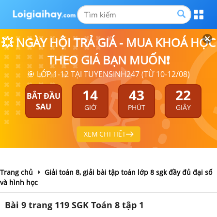
💥 NGÀY HỘI TRẢ GIÁ - MUA KHOÁ HỌC
THEO GIÁ BẠN MUỐN❗
🎯 LỚP 1-12 TẠI TUYENSINH247 (TỪ 10-12/08)
14
43
21
BẮT ĐẦU
SAU
GIỜ
PHÚT
GIÂY
XEM CHI TIẾT
Trang chủ
Giải toán 8, giải bài tập toán lớp 8 sgk đầy đủ đại số
và hình học
Bài 9 trang 119 SGK Toán 8 tập 1