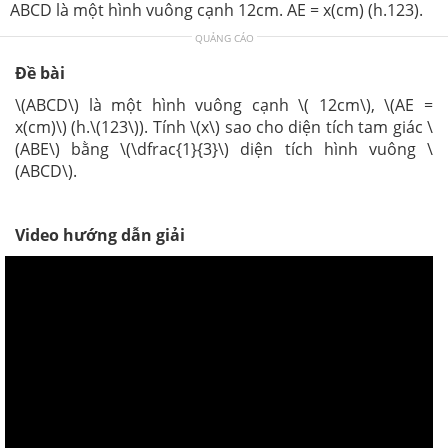
ABCD là một hình vuông cạnh 12cm. AE = x(cm) (h.123).
QUẢNG CÁO
Đề bài
\(ABCD\) là một hình vuông cạnh \( 12cm\), \(AE =
x(cm)\) (h.\(123\)). Tính \(x\) sao cho diện tích tam giác \
(ABE\) bằng \(\dfrac{1}{3}\) diện tích hình vuông \
(ABCD\).
Video hướng dẫn giải