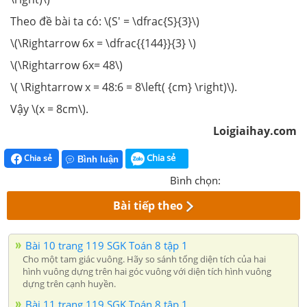
Theo đề bài ta có: \(S' = \dfrac{S}{3}\)
\(\Rightarrow 6x = \dfrac{{144}}{3} \)
\(\Rightarrow 6x= 48\)
\( \Rightarrow x = 48:6 = 8\left( {cm} \right)\).
Vậy \(x = 8cm\).
Loigiaihay.com
Chia sẻ
Chia sẻ
Bình luận
Bình chọn:
Bài tiếp theo
Bài 10 trang 119 SGK Toán 8 tập 1
Cho một tam giác vuông. Hãy so sánh tổng diện tích của hai
hình vuông dựng trên hai góc vuông với diện tích hình vuông
dựng trên cạnh huyền.
Bài 11 trang 119 SGK Toán 8 tập 1