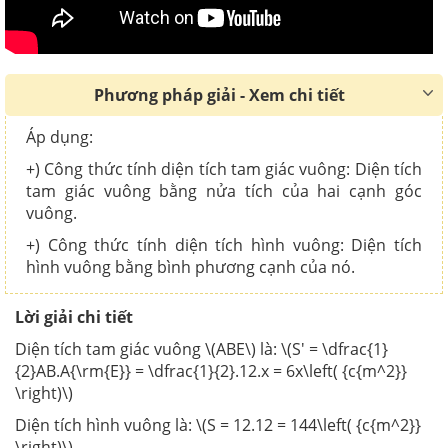
Phương pháp giải - Xem chi tiết
Áp dụng:
+) Công thức tính diện tích tam giác vuông: Diện tích
tam giác vuông bằng nửa tích của hai cạnh góc
vuông.
+) Công thức tính diện tích hình vuông: Diện tích
hình vuông bằng bình phương cạnh của nó.
Lời giải chi tiết
Diện tích tam giác vuông \(ABE\) là: \(S' = \dfrac{1}
{2}AB.A{\rm{E}} = \dfrac{1}{2}.12.x = 6x\left( {c{m^2}}
\right)\)
Diện tích hình vuông là: \(S = 12.12 = 144\left( {c{m^2}}
\right)\)