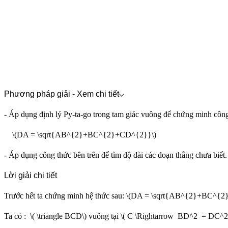
Phương pháp giải - Xem chi tiết
- Áp dụng định lý Py-ta-go trong tam giác vuông để chứng minh côn
\(DA = \sqrt{AB^{2}+BC^{2}+CD^{2}}\)
- Áp dụng công thức bên trên để tìm độ dài các đoạn thẳng chưa biết.
Lời giải chi tiết
Trước hết ta chứng minh hệ thức sau: \(DA = \sqrt{AB^{2}+BC^{
Ta có : \( \triangle BCD\) vuông tại \( C \Rightarrow BD^2 = DC^