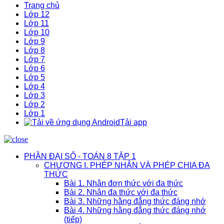
Trang chủ
Lớp 12
Lớp 11
Lớp 10
Lớp 9
Lớp 8
Lớp 7
Lớp 6
Lớp 5
Lớp 4
Lớp 3
Lớp 2
Lớp 1
Tải app
PHẦN ĐẠI SỐ - TOÁN 8 TẬP 1
CHƯƠNG I. PHÉP NHÂN VÀ PHÉP CHIA ĐA
THỨC
Bài 1. Nhân đơn thức với đa thức
Bài 2. Nhân đa thức với đa thức
Bài 3. Những hằng đẳng thức đáng nhớ
Bài 4. Những hằng đẳng thức đáng nhớ
(tiếp)