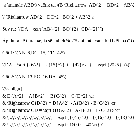
\( \triangle ABD\) vuông tại \(B \Rightarrow AD^2 = BD^2 + AB^2
\( \Rightarrow AD^2 = DC^2 +BC^2 + AB^2 \)
Suy ra:
\(DA = \sqrt{AB^{2}+BC^{2}+CD^{2}}\)
Áp dụng hệ thức này ta sẽ tính được độ dài một cạnh khi biết ba độ d
Cột 1: \(AB=6,BC=15, CD=42\)
\(DA = \sqrt {{6^2} + {{15}^2} + {{42}^2}} = \sqrt {2025} \)\(\,=
Cột 2: \(AB=13,BC=16,DA=45\)
\(\eqalign{
& D{A^2} = A{B^2} + B{C^2} + C{D^2} \cr
& \Rightarrow C{D^2} = D{A^2} - A{B^2} - B{C^2} \cr
& \Rightarrow CD = \sqrt {D{A^2} - A{B^2} - B{C^2}} \cr
& \,\,\,\,\,\,\,\,\,\,\,\,\,\,\,\,\,\,\, = \sqrt {{{45}^2} - {{16}^2} - {{13}^2
& \,\,\,\,\,\,\,\,\,\,\,\,\,\,\,\,\,\,\, = \sqrt {1600} = 40 \cr} \)