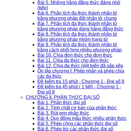
Bài 5. Những hằng đẳng thức đáng nhớ
(tiếp)
Bài 6. Phân tích đa thức thành nhân tử
bằng phương pháp đặt nhân tử chung
Bài 7. Phân tích đa thức thành nhân tử
bằng phương pháp dùng hằng đẳng thức
Bài 8. Phân tích đa thức thành nhân tử
bằng phương pháp nhóm hạng tử
Bài 9. Phân tích đa thức thành nhân tử
bằng cách phối hợp nhiều phương pháp
Bài 10. Chia đơn thức cho đơn thức
Bài 11. Chia đa thức cho đơn thức
Bài 12. Chia đa thức một biến đã sắp xếp
Ôn tập chương I: Phép nhân và phép chia
các đa thức
Đề kiểm tra 15 phút - Chương 1 - Đại số 8
Đề kiểm tra 45 phút ( 1 tiết) - Chương 1 -
Đại số 8
CHƯƠNG II. PHÂN THỨC ĐẠI SỐ
Bài 1. Phân thức đại số
Bài 2. Tính chất cơ bản của phân thức
Bài 3. Rút gọn phân thức
Bài 4. Quy đồng mẫu thức nhiều phân thức
Bài 5. Phép cộng các phân thức đại số
Bài 6. Phép trừ các phân thức đại số