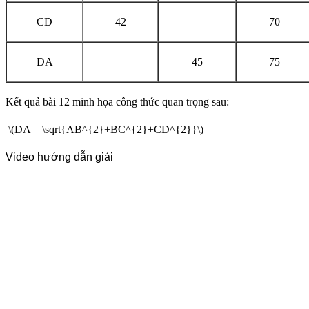
CD
42
70
DA
45
75
Kết quả bài 12 minh họa công thức quan trọng sau:
\(DA = \sqrt{AB^{2}+BC^{2}+CD^{2}}\)
Video hướng dẫn giải