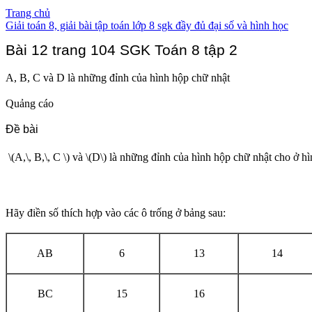
Trang chủ
Giải toán 8, giải bài tập toán lớp 8 sgk đầy đủ đại số và hình học
Bài 12 trang 104 SGK Toán 8 tập 2
A, B, C và D là những đỉnh của hình hộp chữ nhật
Quảng cáo
Đề bài
\(A,\, B,\, C \) và \(D\) là những đỉnh của hình hộp chữ nhật cho ở hì
Hãy điền số thích hợp vào các ô trống ở bảng sau:
AB
6
13
14
BC
15
16