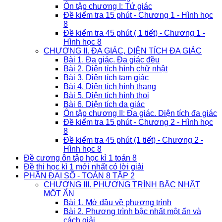
Ôn tập chương I: Tứ giác
Đề kiểm tra 15 phút - Chương 1 - Hình học
8
Đề kiểm tra 45 phút ( 1 tiết) - Chương 1 -
Hình học 8
CHƯƠNG II. ĐA GIÁC, DIỆN TÍCH ĐA GIÁC
Bài 1. Đa giác. Đa giác đều
Bài 2. Diện tích hình chữ nhật
Bài 3. Diện tích tam giác
Bài 4. Diện tích hình thang
Bài 5. Diện tích hình thoi
Bài 6. Diện tích đa giác
Ôn tập chương II: Đa giác. Diện tích đa giác
Đề kiểm tra 15 phút - Chương 2 - Hình học
8
Đề kiểm tra 45 phút (1 tiết) - Chương 2 -
Hình học 8
Đề cương ôn tập học kì 1 toán 8
Đề thi học kì 1 mới nhất có lời giải
PHẦN ĐẠI SỐ - TOÁN 8 TẬP 2
CHƯƠNG III. PHƯƠNG TRÌNH BẬC NHẤT
MỘT ẨN
Bài 1. Mở đầu về phương trình
Bài 2. Phương trình bậc nhất một ẩn và
cách giải