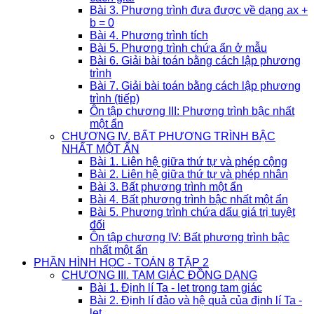
Bài 3. Phương trình đưa được về dạng ax +
b = 0
Bài 4. Phương trình tích
Bài 5. Phương trình chứa ẩn ở mẫu
Bài 6. Giải bài toán bằng cách lập phương
trình
Bài 7. Giải bài toán bằng cách lập phương
trình (tiếp)
Ôn tập chương III: Phương trình bậc nhất
một ẩn
CHƯƠNG IV. BẤT PHƯƠNG TRÌNH BẬC
NHẤT MỘT ẨN
Bài 1. Liên hệ giữa thứ tự và phép cộng
Bài 2. Liên hệ giữa thứ tự và phép nhân
Bài 3. Bất phương trình một ẩn
Bài 4. Bất phương trình bậc nhất một ẩn
Bài 5. Phương trình chứa dấu giá trị tuyệt
đối
Ôn tập chương IV: Bất phương trình bậc
nhất một ẩn
PHẦN HÌNH HỌC - TOÁN 8 TẬP 2
CHƯƠNG III. TAM GIÁC ĐỒNG DẠNG
Bài 1. Định lí Ta - let trong tam giác
Bài 2. Định lí đảo và hệ quả của định lí Ta -
let