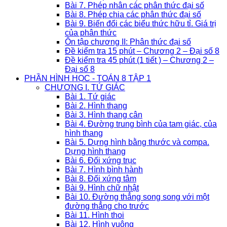
Bài 7. Phép nhân các phân thức đại số
Bài 8. Phép chia các phân thức đại số
Bài 9. Biến đổi các biểu thức hữu tỉ. Giá trị
của phân thức
Ôn tập chương II: Phân thức đại số
Đề kiểm tra 15 phút – Chương 2 – Đại số 8
Đề kiểm tra 45 phút (1 tiết ) – Chương 2 –
Đại số 8
PHẦN HÌNH HỌC - TOÁN 8 TẬP 1
CHƯƠNG I. TỨ GIÁC
Bài 1. Tứ giác
Bài 2. Hình thang
Bài 3. Hình thang cân
Bài 4. Đường trung bình của tam giác, của
hình thang
Bài 5. Dựng hình bằng thước và compa.
Dựng hình thang
Bài 6. Đối xứng trục
Bài 7. Hình bình hành
Bài 8. Đối xứng tâm
Bài 9. Hình chữ nhật
Bài 10. Đường thẳng song song với một
đường thẳng cho trước
Bài 11. Hình thoi
Bài 12. Hình vuông