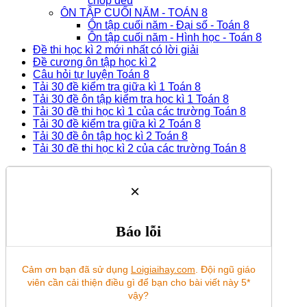
chóp đều
ÔN TẬP CUỐI NĂM - TOÁN 8
Ôn tập cuối năm - Đại số - Toán 8
Ôn tập cuối năm - Hình học - Toán 8
Đề thi học kì 2 mới nhất có lời giải
Đề cương ôn tập học kì 2
Câu hỏi tự luyện Toán 8
Tải 30 đề kiểm tra giữa kì 1 Toán 8
Tải 30 đề ôn tập kiểm tra học kì 1 Toán 8
Tải 30 đề thi học kì 1 của các trường Toán 8
Tải 30 đề kiểm tra giữa kì 2 Toán 8
Tải 30 đề ôn tập học kì 2 Toán 8
Tải 30 đề thi học kì 2 của các trường Toán 8
×
Báo lỗi
Cảm ơn bạn đã sử dụng
Loigiaihay.com
. Đội ngũ giáo
viên cần cải thiện điều gì để bạn cho bài viết này 5*
vậy?