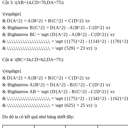
Cột 3: \(AB=14,CD=70,DA=75\)
\(\eqalign{
& D{A^2} = A{B^2} + B{C^2} + C{D^2} \cr
& \Rightarrow B{C^2} = D{A^2} - A{B^2} - C{D^2} \cr
& \Rightarrow BC = \sqrt {D{A^2} - A{B^2} - C{D^2}} \cr
& \,\,\,\,\,\,\,\,\,\,\,\,\,\,\,\,\,\,\, = \sqrt {{{75}^2} - {{14}^2} - {{70}^2
& \,\,\,\,\,\,\,\,\,\,\,\,\,\,\,\,\,\,\, = \sqrt {529} = 23 \cr} \)
Cột 4: \(BC=34,CD=62,DA=75\)
\(\eqalign{
& D{A^2} = A{B^2} + B{C^2} + C{D^2} \cr
& \Rightarrow A{B^2} = D{A^2} - B{C^2} - C{D^2} \cr
& \Rightarrow AB = \sqrt {D{A^2} - B{C^2} - C{D^2}} \cr
& \,\,\,\,\,\,\,\,\,\,\,\,\,\,\,\,\,\,\, = \sqrt {{{75}^2} - {{34}^2} - {{62}^2
& \,\,\,\,\,\,\,\,\,\,\,\,\,\,\,\,\,\,\, = \sqrt {625} = 25 \cr} \)
Do đó ta có kết quả như bảng dưới đây: