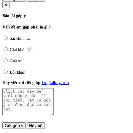
×
Báo lỗi góp ý
Vấn đề em gặp phải là gì ?
Sai chính tả
Giải khó hiểu
Giải sai
Lỗi khác
Hãy viết chi tiết giúp
Loigiaihay.com
Gửi góp ý
Hủy bỏ