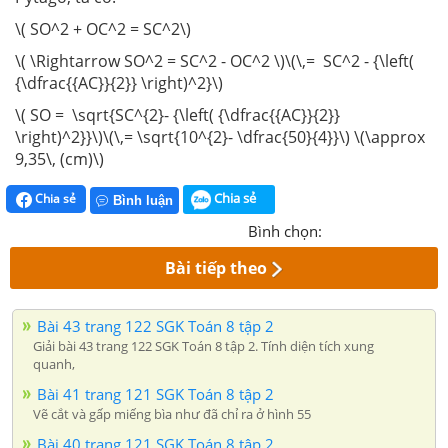
\( SO^2 + OC^2 = SC^2\)
\( \Rightarrow SO^2 = SC^2 - OC^2 \)\(\,= SC^2 - {\left(
{\dfrac{{AC}}{2}} \right)^2}\)
\( SO = \sqrt{SC^{2}- {\left( {\dfrac{{AC}}{2}}
\right)^2}}\)\(\,= \sqrt{10^{2}- \dfrac{50}{4}}\) \(\approx
9,35\, (cm)\)
Chia sẻ
Chia sẻ
Bình luận
Bình chọn:
Bài tiếp theo
Bài 43 trang 122 SGK Toán 8 tập 2
Giải bài 43 trang 122 SGK Toán 8 tập 2. Tính diện tích xung
quanh,
Bài 41 trang 121 SGK Toán 8 tập 2
Vẽ cắt và gấp miếng bìa như đã chỉ ra ở hình 55
Bài 40 trang 121 SGK Toán 8 tập 2