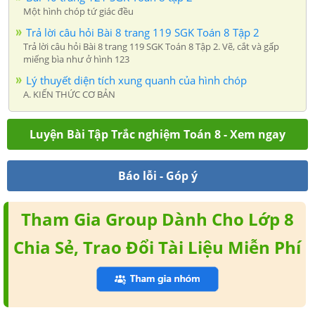
Một hình chóp tứ giác đều
Trả lời câu hỏi Bài 8 trang 119 SGK Toán 8 Tập 2
Trả lời câu hỏi Bài 8 trang 119 SGK Toán 8 Tập 2. Vẽ, cắt và gấp
miếng bìa như ở hình 123
Lý thuyết diện tích xung quanh của hình chóp
A. KIẾN THỨC CƠ BẢN
Luyện Bài Tập Trắc nghiệm Toán 8 - Xem ngay
Báo lỗi - Góp ý
Tham Gia Group Dành Cho Lớp 8
Chia Sẻ, Trao Đổi Tài Liệu Miễn Phí