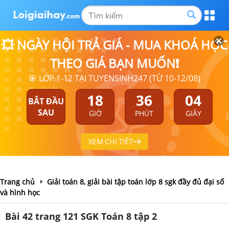
💥 NGÀY HỘI TRẢ GIÁ - MUA KHOÁ HỌC
THEO GIÁ BẠN MUỐN❗
🎯 LỚP 1-12 TẠI TUYENSINH247 (TỪ 10-12/08)
18
36
04
BẮT ĐẦU
SAU
GIỜ
PHÚT
GIÂY
XEM CHI TIẾT
Trang chủ
Giải toán 8, giải bài tập toán lớp 8 sgk đầy đủ đại số
và hình học
Bài 42 trang 121 SGK Toán 8 tập 2