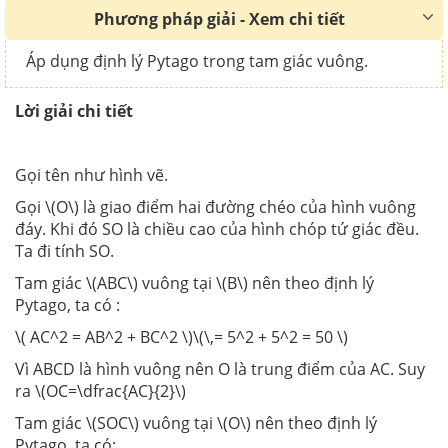
Phương pháp giải - Xem chi tiết
Áp dụng định lý Pytago trong tam giác vuông.
Lời giải chi tiết
Gọi tên như hình vẽ.
Gọi \(O\) là giao điểm hai đường chéo của hình vuông
đáy. Khi đó SO là chiều cao của hình chóp tứ giác đều.
Ta đi tính SO.
Tam giác \(ABC\) vuông tại \(B\) nên theo định lý
Pytago, ta có :
\( AC^2 = AB^2 + BC^2 \)\(\,= 5^2 + 5^2 = 50 \)
Vì ABCD là hình vuông nên O là trung điểm của AC. Suy
ra \(OC=\dfrac{AC}{2}\)
Tam giác \(SOC\) vuông tại \(O\) nên theo định lý
Pytago, ta có: