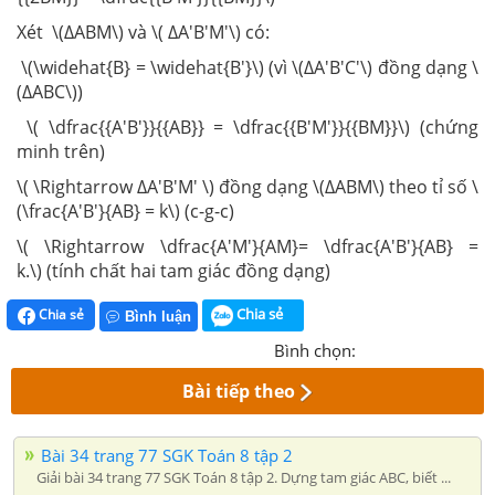
Xét \(∆ABM\) và \( ∆A'B'M'\) có:
\(\widehat{B} = \widehat{B'}\) (vì \(∆A'B'C'\) đồng dạng \
(∆ABC\))
\( \dfrac{{A'B'}}{{AB}} = \dfrac{{B'M'}}{{BM}}\) (chứng
minh trên)
\( \Rightarrow ∆A'B'M' \) đồng dạng \(∆ABM\) theo tỉ số \
(\frac{A'B'}{AB} = k\) (c-g-c)
\( \Rightarrow \dfrac{A'M'}{AM}= \dfrac{A'B'}{AB} =
k.\)
(tính chất hai tam giác đồng dạng)
Chia sẻ
Chia sẻ
Bình luận
Bình chọn:
Bài tiếp theo
Bài 34 trang 77 SGK Toán 8 tập 2
Giải bài 34 trang 77 SGK Toán 8 tập 2. Dựng tam giác ABC, biết ...