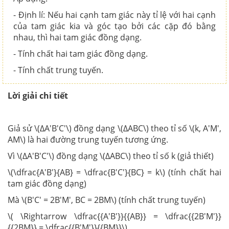
- Định lí: Nếu hai cạnh tam giác này tỉ lệ với hai cạnh
của tam giác kia và góc tạo bởi các cặp đó bằng
nhau, thì hai tam giác đồng dạng.
- Tính chất hai tam giác đồng dạng.
- Tính chất trung tuyến.
Lời giải chi tiết
Giả sử \(∆A'B'C'\) đồng dạng \(∆ABC\) theo tỉ số \(k, A'M',
AM\) là hai đường trung tuyến tương ứng.
Vì \(∆A'B'C'\) đồng dạng \(∆ABC\) theo
tỉ số k
(giả thiết)
\(\dfrac{A'B'}{AB} = \dfrac{B'C'}{BC} = k\) (tính chất hai
tam giác đồng dạng)
Mà \(B'C' = 2B'M', BC = 2BM\) (tính chất trung tuyến)
\( \Rightarrow \dfrac{{A'B'}}{{AB}} = \dfrac{{2B'M'}}
{{2BM}} = \dfrac{{B'M'}}{{BM}}\)