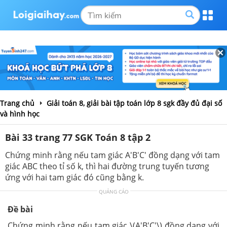
Trang chủ
Giải toán 8, giải bài tập toán lớp 8 sgk đầy đủ đại số
và hình học
Bài 33 trang 77 SGK Toán 8 tập 2
Chứng minh rằng nếu tam giác A'B'C' đồng dạng với tam
giác ABC theo tỉ số k, thì hai đường trung tuyến tương
ứng với hai tam giác đó cũng bằng k.
QUẢNG CÁO
Đề bài
Chứng minh rằng nếu tam giác \(A'B'C'\) đồng dạng với