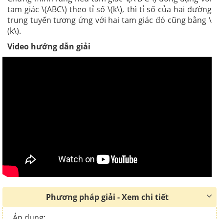
tam giác \(ABC\) theo tỉ số \(k\), thì tỉ số của hai đường
trung tuyến tương ứng với hai tam giác đó cũng bằng \
(k\).
Video hướng dẫn giải
Phương pháp giải - Xem chi tiết
Áp dụng: