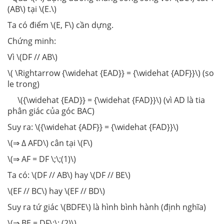
(AB\) tại \(E.\)
Ta có điểm \(E, F\) cần dựng.
Chứng minh:
Vì \(DF // AB\)
\( \Rightarrow {\widehat {EAD}} = {\widehat {ADF}}\) (so
le trong)
\({\widehat {EAD}} = {\widehat {FAD}}\) (
vì AD là tia
phân giác của góc BAC
)
Suy ra: \({\widehat {ADF}} = {\widehat {FAD}}\)
\(⇒ ∆ AFD\) cân tại \(F\)
\(⇒ AF = DF \;\;(1)\)
Ta có: \(DF // AB\) hay \(DF // BE\)
\(EF // BC\) hay \(EF // BD\)
Suy ra tứ giác \(BDFE\) là hình bình hành (định nghĩa)
\(⇒ BE = DF\;\; (2)\)