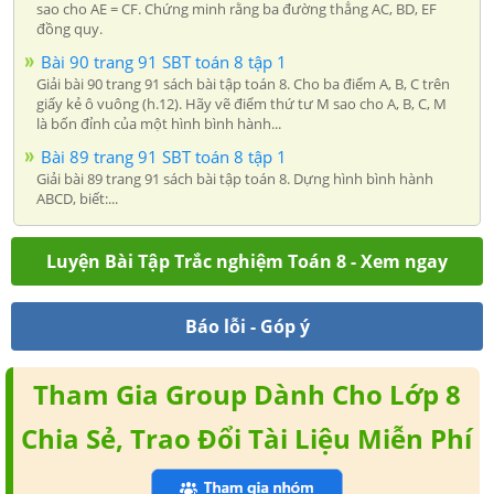
sao cho AE = CF. Chứng minh rằng ba đường thẳng AC, BD, EF
đồng quy.
Bài 90 trang 91 SBT toán 8 tập 1
Giải bài 90 trang 91 sách bài tập toán 8. Cho ba điểm A, B, C trên
giấy kẻ ô vuông (h.12). Hãy vẽ điểm thứ tư M sao cho A, B, C, M
là bốn đỉnh của một hình bình hành...
Bài 89 trang 91 SBT toán 8 tập 1
Giải bài 89 trang 91 sách bài tập toán 8. Dựng hình bình hành
ABCD, biết:...
Luyện Bài Tập Trắc nghiệm Toán 8 - Xem ngay
Báo lỗi - Góp ý
Tham Gia Group Dành Cho Lớp 8
Chia Sẻ, Trao Đổi Tài Liệu Miễn Phí