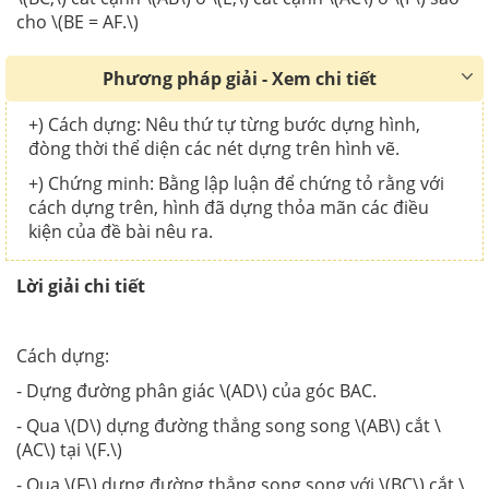
cho \(BE = AF.\)
Phương pháp giải - Xem chi tiết
+) Cách dựng: Nêu thứ tự từng bước dựng hình,
đòng thời thể diện các nét dựng trên hình vẽ.
+) Chứng minh: Bằng lập luận để chứng tỏ rằng với
cách dựng trên, hình đã dựng thỏa mãn các điều
kiện của đề bài nêu ra.
Lời giải chi tiết
Cách dựng:
- Dựng đường phân giác \(AD\) của góc BAC.
- Qua \(D\) dựng đường thẳng song song \(AB\) cắt \
(AC\) tại \(F.\)
- Qua \(F\) dựng đường thẳng song song với \(BC\) cắt \