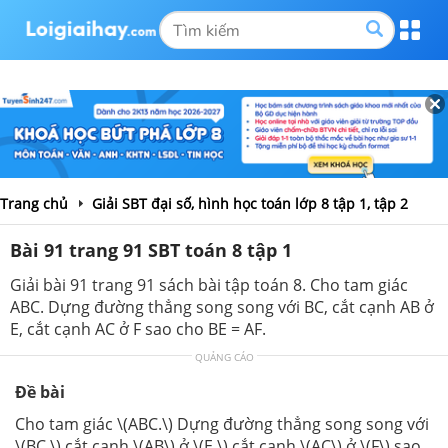
Trang chủ
Giải SBT đại số, hình học toán lớp 8 tập 1, tập 2
Bài 91 trang 91 SBT toán 8 tập 1
Giải bài 91 trang 91 sách bài tập toán 8. Cho tam giác
ABC. Dựng đường thẳng song song với BC, cắt cạnh AB ở
E, cắt cạnh AC ở F sao cho BE = AF.
QUẢNG CÁO
Đề bài
Cho tam giác \(ABC.\) Dựng đường thẳng song song với
\(BC,\) cắt cạnh \(AB\) ở \(E,\) cắt cạnh \(AC\) ở \(F\) sao