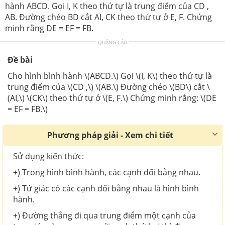
hành ABCD. Gọi I, K theo thứ tự là trung điểm của CD ,
AB. Đường chéo BD cắt AI, CK theo thứ tự ở E, F. Chứng
minh rằng DE = EF = FB.
QUẢNG CÁO
Đề bài
Cho hình bình hành \(ABCD.\) Gọi \(I, K\) theo thứ tự là
trung điểm của \(CD ,\) \(AB.\) Đường chéo \(BD\) cắt \
(AI,\) \(CK\) theo thứ tự ở \(E, F.\) Chứng minh rằng: \(DE
= EF = FB.\)
Phương pháp giải - Xem chi tiết
Sử dụng kiến thức:
+) Trong hình bình hành, các cạnh đối bằng nhau.
+) Tứ giác có các cạnh đối bằng nhau là hình bình
hành.
+) Đường thẳng đi qua trung điểm một cạnh của