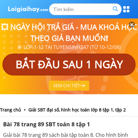
💥 NGÀY HỘI TRẢ GIÁ - MUA KHOÁ HỌC
THEO GIÁ BẠN MUỐN❗
🎯 LỚP 1-12 TẠI TUYENSINH247 (TỪ 10-12/08)
BẮT ĐẦU SAU 1 NGÀY
XEM CHI TIẾT
Trang chủ
Giải SBT đại số, hình học toán lớp 8 tập 1, tập 2
Bài 78 trang 89 SBT toán 8 tập 1
Giải bài 78 trang 89 sách bài tập toán 8. Cho hình bình