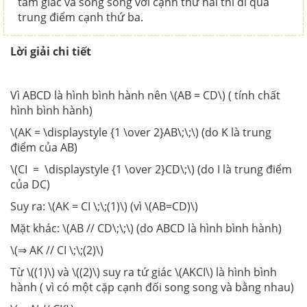
tam giác và song song với cạnh thứ hai thì đi qua
trung điểm cạnh thứ ba.
Lời giải chi tiết
Vì ABCD là hình bình hành nên \(AB = CD\) ( tính chất
hình bình hành)
\(AK = \displaystyle {1 \over 2}AB\;\;\) (do K là trung
điểm của AB)
\(CI = \displaystyle {1 \over 2}CD\;\) (do I là trung điểm
của DC)
Suy ra: \(AK = CI \;\;(1)\) (vì \(AB=CD)\)
Mặt khác: \(AB // CD\;\;\) (do ABCD là hình bình hành)
\(⇒ AK // CI \;\;(2)\)
Từ \((1)\) và \((2)\) suy ra tứ giác \(AKCI\) là hình bình
hành ( vì có một cặp cạnh đối song song và bằng nhau)