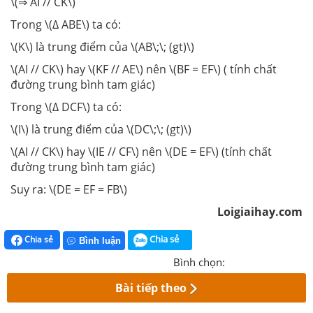
\(⇒ AI // CK\)
Trong \(∆ ABE\) ta có:
\(K\) là trung điểm của \(AB\;\; (gt)\)
\(AI // CK\) hay \(KF // AE\) nên \(BF = EF\) ( tính chất
đường trung bình tam giác)
Trong \(∆ DCF\) ta có:
\(I\) là trung điểm của \(DC\;\; (gt)\)
\(AI // CK\) hay \(IE // CF\) nên \(DE = EF\) (tính chất
đường trung bình tam giác)
Suy ra: \(DE = EF = FB\)
Loigiaihay.com
Chia sẻ
Chia sẻ
Bình luận
Bình chọn:
Bài tiếp theo