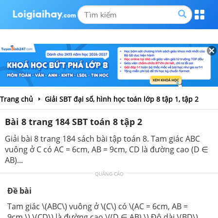
Trang chủ
Giải SBT đại số, hình học toán lớp 8 tập 1, tập 2
Bài 8 trang 184 SBT toán 8 tập 2
Giải bài 8 trang 184 sách bài tập toán 8. Tam giác ABC
vuông ở C có AC = 6cm, AB = 9cm, CD là đường cao (D ∈
AB)...
QUẢNG CÁO
Đề bài
Tam giác \(ABC\) vuông ở \(C\) có \(AC = 6cm, AB =
9cm,\) \(CD\) là đường cao \((D ∈ AB).\) Độ dài \(BD\)