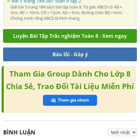
Bài 5 trang 184 SBT toán 8 tập 2
Giải bài 5 trang 184 sách bài tập toán 8. Tứ giác ABCD có AB =
3cm, BC = 10cm, CD = 12cm, AD = 5cm, đường chéo BD = 6cm.
Chứng minh rằng ABCD là hình thang.
Luyện Bài Tập Trắc nghiệm Toán 8 - Xem ngay
Báo lỗi - Góp ý
Tham Gia Group Dành Cho Lớp 8
Chia Sẻ, Trao Đổi Tài Liệu Miễn Phí
BÌNH LUẬN