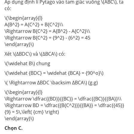
Áp dụng định lí Pytago vào tam giác vuông \(ABC\), ta
có:
\(\begin{array}{l}
A{B^2} = A{C^2} + B{C^2}\\
\Rightarrow B{C^2} = A{B^2} - A{C^2}\\
\Rightarrow B{C^2} = {9^2} - {6^2} = 45
\end{array}\)
Xét \(ΔBDC\) và \(ΔBCA\) có:
\(\widehat B\) chung
\(\widehat {BDC} = \widehat {BCA} = {90^o}\)
\( \Rightarrow ΔBDC \backsim ΔBCA\) (g.g)
\(\begin{array}{l}
\Rightarrow \dfrac{{BD}}{{BC}} = \dfrac{{BC}}{{BA}}\\
\Rightarrow BD = \dfrac{{B{C^2}}}{{BA}} = \dfrac{{45}}
{9} = 5\,\left( {cm} \right)
\end{array}\)
Chọn C.