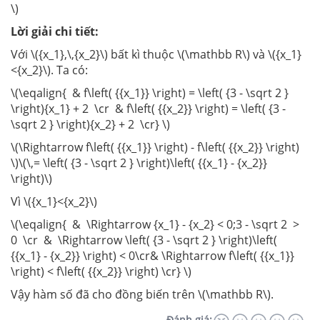
\)
Lời giải chi tiết:
Với \({x_1},\,{x_2}\) bất kì thuộc \(\mathbb R\) và \({x_1}
<{x_2}\). Ta có:
\(\eqalign{ & f\left( {{x_1}} \right) = \left( {3 - \sqrt 2 }
\right){x_1} + 2 \cr & f\left( {{x_2}} \right) = \left( {3 -
\sqrt 2 } \right){x_2} + 2 \cr} \)
\(\Rightarrow f\left( {{x_1}} \right) - f\left( {{x_2}} \right)
\)\(\,= \left( {3 - \sqrt 2 } \right)\left( {{x_1} - {x_2}}
\right)\)
Vì \({x_1}<{x_2}\)
\(\eqalign{ & \Rightarrow {x_1} - {x_2} < 0;3 - \sqrt 2 >
0 \cr & \Rightarrow \left( {3 - \sqrt 2 } \right)\left(
{{x_1} - {x_2}} \right) < 0\cr& \Rightarrow f\left( {{x_1}}
\right) < f\left( {{x_2}} \right) \cr} \)
Vậy hàm số đã cho đồng biến trên \(\mathbb R\).
Đánh giá: