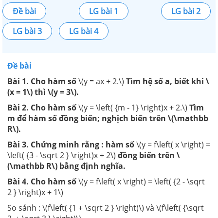
Đề bài
LG bài 1
LG bài 2
LG bài 3
LG bài 4
Đề bài
Bài 1. Cho hàm số
\(y = ax + 2.\)
Tìm hệ số a, biết khi \
(x = 1\) thì \(y = 3\).
Bài 2. Cho hàm số
\(y = \left( {m - 1} \right)x + 2.\)
Tìm
m để hàm số đồng biến; nghịch biến trên \(\mathbb
R\).
Bài 3. Chứng minh rằng : hàm số
\(y = f\left( x \right) =
\left( {3 - \sqrt 2 } \right)x + 2\)
đồng biến trên \
(\mathbb R\) bằng định nghĩa.
Bài 4. Cho hàm số
\(y = f\left( x \right) = \left( {2 - \sqrt
2 } \right)x + 1\)
So sánh : \(f\left( {1 + \sqrt 2 } \right)\) và \(f\left( {\sqrt