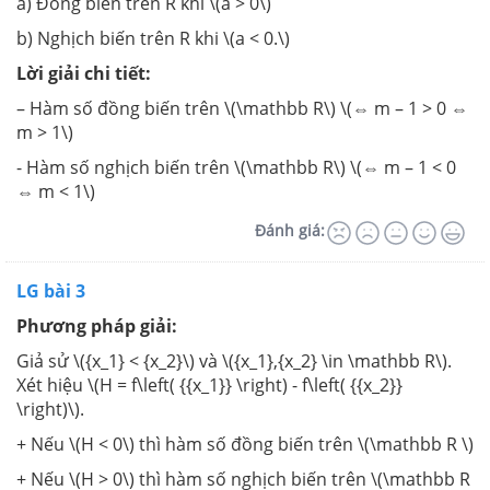
a) Đồng biến trên R khi \(a > 0\)
b) Nghịch biến trên R khi \(a < 0.\)
Lời giải chi tiết:
– Hàm số đồng biến trên \(\mathbb R\) \(⇔ m – 1 > 0 ⇔
m > 1\)
- Hàm số nghịch biến trên \(\mathbb R\) \(⇔ m – 1 < 0
⇔ m < 1\)
Đánh giá:
LG bài 3
Phương pháp giải:
Giả sử \({x_1} < {x_2}\) và \({x_1},{x_2} \in \mathbb R\).
Xét hiệu \(H = f\left( {{x_1}} \right) - f\left( {{x_2}}
\right)\).
+ Nếu \(H < 0\) thì hàm số đồng biến trên \(\mathbb R \)
+ Nếu \(H > 0\) thì hàm số nghịch biến trên \(\mathbb R