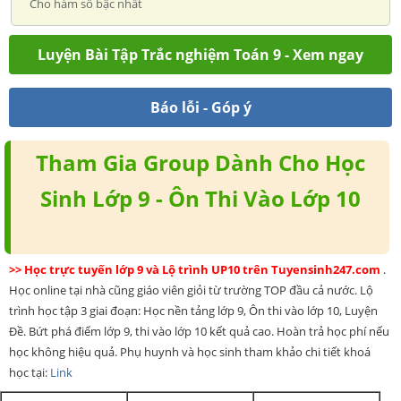
Cho hàm số bậc nhất
Luyện Bài Tập Trắc nghiệm Toán 9 - Xem ngay
Báo lỗi - Góp ý
Tham Gia Group Dành Cho Học
Sinh Lớp 9 - Ôn Thi Vào Lớp 10
>> Học trực tuyến lớp 9 và Lộ trình UP10 trên Tuyensinh247.com
.
Học online tại nhà cũng giáo viên giỏi từ trường TOP đầu cả nước. Lộ
trình học tập 3 giai đoạn: Học nền tảng lớp 9, Ôn thi vào lớp 10, Luyện
Đề. Bứt phá điểm lớp 9, thi vào lớp 10 kết quả cao. Hoàn trả học phí nếu
học không hiệu quả. Phụ huynh và học sinh tham khảo chi tiết khoá
học tại:
Link