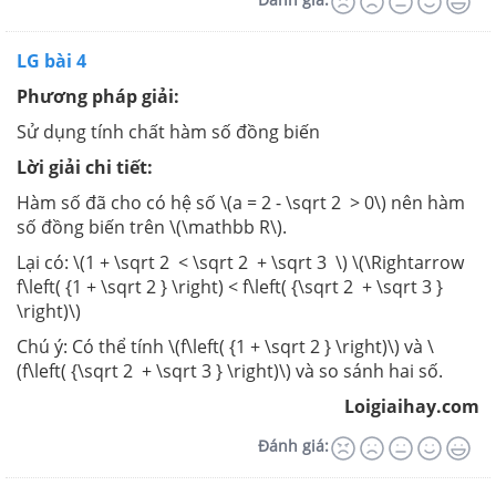
LG bài 4
Phương pháp giải:
Sử dụng tính chất hàm số đồng biến
Lời giải chi tiết:
Hàm số đã cho có hệ số \(a = 2 - \sqrt 2 > 0\) nên hàm
số đồng biến trên \(\mathbb R\).
Lại có: \(1 + \sqrt 2 < \sqrt 2 + \sqrt 3 \) \(\Rightarrow
f\left( {1 + \sqrt 2 } \right) < f\left( {\sqrt 2 + \sqrt 3 }
\right)\)
Chú ý: Có thể tính \(f\left( {1 + \sqrt 2 } \right)\) và \
(f\left( {\sqrt 2 + \sqrt 3 } \right)\) và so sánh hai số.
Loigiaihay.com
Đánh giá: