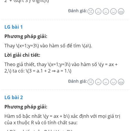
2 + \sqrt 3 } \right)\)
Đánh giá:
LG bài 1
Phương pháp giải:
Thay \(x=1;y=3\) vào hàm số để tìm \(a\).
Lời giải chi tiết:
Theo giả thiết, thay \(x=1;y=3\) vào hàm số \(y = ax +
2,\) ta có: \(3 = a.1 + 2 ⇒ a = 1.\)
Đánh giá:
LG bài 2
Phương pháp giải:
Hàm số bậc nhất \(y = ax + b\) xác định với mọi giá trị
của x thuộc R và có tính chất sau: