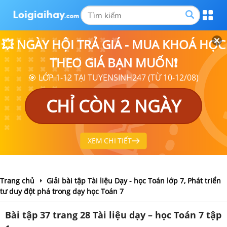
💥 NGÀY HỘI TRẢ GIÁ - MUA KHOÁ HỌC
THEO GIÁ BẠN MUỐN❗
🎯 LỚP 1-12 TẠI TUYENSINH247 (TỪ 10-12/08)
CHỈ CÒN 2 NGÀY
XEM CHI TIẾT
Trang chủ
Giải bài tập Tài liệu Dạy - học Toán lớp 7, Phát triển
tư duy đột phá trong dạy học Toán 7
Bài tập 37 trang 28 Tài liệu dạy – học Toán 7 tập