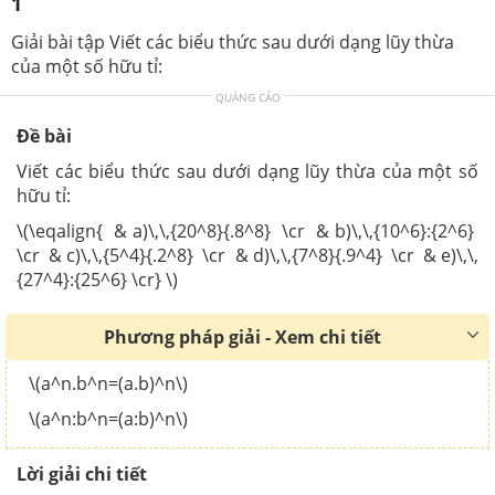
1
Giải bài tập Viết các biểu thức sau dưới dạng lũy thừa
của một số hữu tỉ:
QUẢNG CÁO
Đề bài
Viết các biểu thức sau dưới dạng lũy thừa của một số
hữu tỉ:
\(\eqalign{ & a)\,\,{20^8}{.8^8} \cr & b)\,\,{10^6}:{2^6}
\cr & c)\,\,{5^4}{.2^8} \cr & d)\,\,{7^8}{.9^4} \cr & e)\,\,
{27^4}:{25^6} \cr} \)
Phương pháp giải - Xem chi tiết
\(a^n.b^n=(a.b)^n\)
\(a^n:b^n=(a:b)^n\)
Lời giải chi tiết