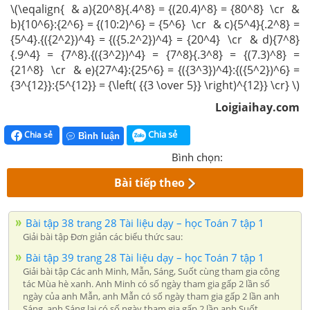
\(\eqalign{ & a){20^8}{.4^8} = {(20.4)^8} = {80^8} \cr &
b){10^6}:{2^6} = {(10:2)^6} = {5^6} \cr & c){5^4}{.2^8} =
{5^4}.{({2^2})^4} = {({5.2^2})^4} = {20^4} \cr & d){7^8}
{.9^4} = {7^8}.{({3^2})^4} = {7^8}{.3^8} = {(7.3)^8} =
{21^8} \cr & e){27^4}:{25^6} = {({3^3})^4}:{({5^2})^6} =
{3^{12}}:{5^{12}} = {\left( {{3 \over 5}} \right)^{12}} \cr} \)
Loigiaihay.com
Chia sẻ
Chia sẻ
Bình luận
Bình chọn:
Bài tiếp theo
Bài tập 38 trang 28 Tài liệu dạy – học Toán 7 tập 1
Giải bài tập Đơn giản các biểu thức sau:
Bài tập 39 trang 28 Tài liệu dạy – học Toán 7 tập 1
Giải bài tập Các anh Minh, Mẫn, Sáng, Suốt cùng tham gia công
tác Mùa hè xanh. Anh Minh có số ngày tham gia gấp 2 lần số
ngày của anh Mẫn, anh Mẫn có số ngày tham gia gấp 2 lần anh
Sáng, anh Sáng lại có số ngày tham gia gấp 2 lần anh Suốt.