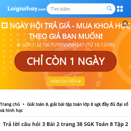
💥 NGÀY HỘI TRẢ GIÁ - MUA KHOÁ HỌC
THEO GIÁ BẠN MUỐN❗
🎯 LỚP 1-12 TẠI TUYENSINH247 (TỪ 10-12/08)
CHỈ CÒN 1 NGÀY
XEM CHI TIẾT
Trang chủ
Giải toán 8, giải bài tập toán lớp 8 sgk đầy đủ đại số
và hình học
Trả lời câu hỏi 3 Bài 2 trang 38 SGK Toán 8 Tập 2