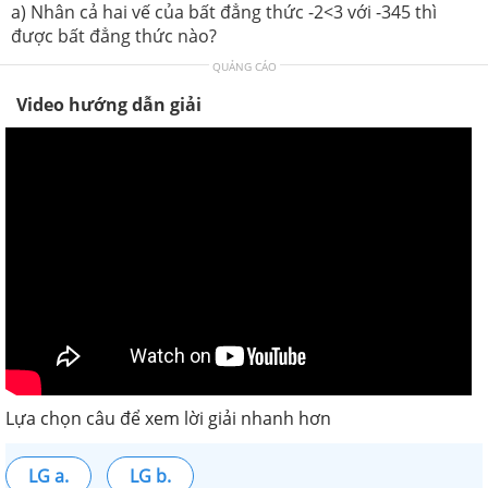
a) Nhân cả hai vế của bất đẳng thức -2<3 với -345 thì
được bất đẳng thức nào?
QUẢNG CÁO
Video hướng dẫn giải
Lựa chọn câu để xem lời giải nhanh hơn
LG a.
LG b.