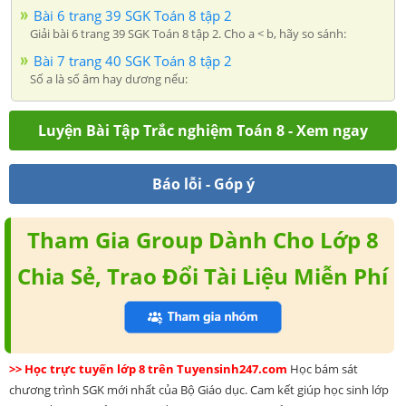
Bài 6 trang 39 SGK Toán 8 tập 2
Giải bài 6 trang 39 SGK Toán 8 tập 2. Cho a < b, hãy so sánh:
Bài 7 trang 40 SGK Toán 8 tập 2
Số a là số âm hay dương nếu:
Luyện Bài Tập Trắc nghiệm Toán 8 - Xem ngay
Báo lỗi - Góp ý
Tham Gia Group Dành Cho Lớp 8
Chia Sẻ, Trao Đổi Tài Liệu Miễn Phí
>> Học trực tuyến lớp 8 trên Tuyensinh247.com
Học bám sát
chương trình SGK mới nhất của Bộ Giáo dục. Cam kết giúp học sinh lớp