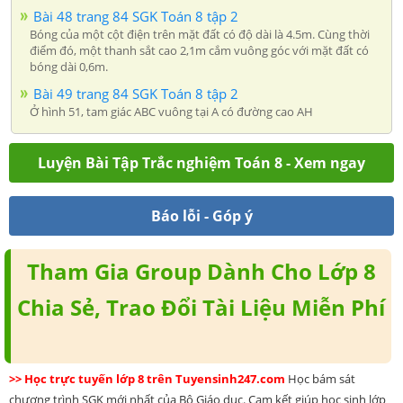
Bài 48 trang 84 SGK Toán 8 tập 2
Bóng của một cột điện trên mặt đất có độ dài là 4.5m. Cùng thời
điểm đó, một thanh sắt cao 2,1m cắm vuông góc với mặt đất có
bóng dài 0,6m.
Bài 49 trang 84 SGK Toán 8 tập 2
Ở hình 51, tam giác ABC vuông tại A có đường cao AH
Luyện Bài Tập Trắc nghiệm Toán 8 - Xem ngay
Báo lỗi - Góp ý
Tham Gia Group Dành Cho Lớp 8
Chia Sẻ, Trao Đổi Tài Liệu Miễn Phí
>> Học trực tuyến lớp 8 trên Tuyensinh247.com
Học bám sát
chương trình SGK mới nhất của Bộ Giáo dục. Cam kết giúp học sinh lớp