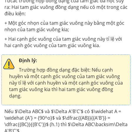
Từcác trường hợp đồng dạng của tam giác đã học suy
ra: Hai tam giác vuông đồng dạng nếu có một trong các
điều kiện:
+ Một góc nhọn của tam giác vuông này bằng một góc
nhọn của tam giác vuông kia;
+ Hai cạnh góc vuông của tam giác vuông này tỉ lệ với
hai cạnh góc vuông của tam giác vuông kia.
Định lý:
Trường hợp đồng dạng đặc biệt: Nếu cạnh
huyền và một cạnh góc vuông của tam giác vuông
này tỉ lệ với cạnh huyền và một cạnh góc vuông của
tam giác vuông kia thì hai tam giác vuông đồng
dạng.
Nếu $\Delta ABC$ và $\Delta A'B'C'$ có $\widehat A =
\widehat {A'} = {90^o}$ và $\dfrac{{AB}}{{A'B'}} =
\dfrac{{BC}}{{B'C'}}$ (h.1) thì $\Delta ABC\backsim\Delta
A'B'C'$.