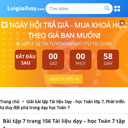
💥 NGÀY HỘI TRẢ GIÁ - MUA KHOÁ HỌC
THEO GIÁ BẠN MUỐN❗
🎯 LỚP 1-12 TẠI TUYENSINH247 (TỪ 10-12/08)
00
00
57
BẮT ĐẦU
SAU
GIỜ
PHÚT
GIÂY
XEM CHI TIẾT
Trang chủ
Giải bài tập Tài liệu Dạy - học Toán lớp 7, Phát triển
tư duy đột phá trong dạy học Toán 7
Bài tập 7 trang 156 Tài liệu dạy – học Toán 7 tập