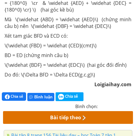
= {180^0} \cr & \widehat {AED} + \widehat {DEC} =
{180^0} \cr} \) (hai góc kề bù)
Mà \(\widehat {ABD} = \widehat {AED}\) (chứng minh
câu b) nên \(\widehat {DBF} = \widehat {DEC}\)
Xét tam giác BFD và ECD có:
\(\widehat {FBD} = \widehat {CED}(cmt)\)
BD = ED (chứng minh câu b)
\(\widehat {BDF} = \widehat {EDC}\) (hai góc đối đỉnh)
Do đó: \(\Delta BFD = \Delta ECD(g.c.g)\)
Loigiaihay.com
Chia sẻ
Chia sẻ
Bình luận
Bình chọn:
Bài tiếp theo
Bài tập 8 trang 156 Tài liệu dạy – học Toán 7 tập 1