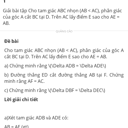
1
Giải bài tập Cho tam giác ABC nhọn (AB < AC), phân giác
của góc A cắt BC tại D. Trên AC lấy điểm E sao cho AE =
AB.
QUẢNG CÁO
Đề bài
Cho tam giác ABC nhọn (AB < AC), phân giác của góc A
cắt BC tại D. Trên AC lấy điểm E sao cho AE = AB.
a) Chứng minh rằng \(\Delta ADB = \Delta ADE\)
b) Đường thẳng ED cắt đường thẳng AB tại F. Chứng
minh rằng AF = AC.
c) Chứng minh rằng \(\Delta DBF = \Delta DEC\)
Lời giải chi tiết
a)Xét tam giác ADB và ADE có:
AB = AE (gt)