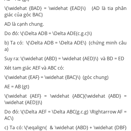
\(\widehat {BAD} = \widehat {EAD}\) (AD là tia phân
giác của góc BAC)
AD là cạnh chung.
Do đó: \(\Delta ADB = \Delta ADE(c.g.c)\)
b) Ta có: \(\Delta ADB = \Delta ADE\) (chứng minh câu
a)
Suy ra: \(\widehat {ABD} = \widehat {AED}\) và BD = ED
Xét tam giác AEF và ABC có:
\(\widehat {EAF} = \widehat {BAC}\) (góc chung)
AE = AB (gt)
\(\widehat {AEF} = \widehat {ABC}(\widehat {ABD} =
\widehat {AED})\)
Do đó: \(\Delta AEF = \Delta ABC(g.c.g) \Rightarrow AF =
AC\)
c) Ta có: \(\eqalign{ & \widehat {ABD} + \widehat {DBF}