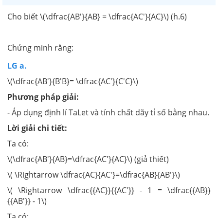
Cho biết \(\dfrac{AB'}{AB} = \dfrac{AC'}{AC}\) (h.6)
Chứng minh rằng:
LG a.
\(\dfrac{AB'}{B'B}= \dfrac{AC'}{C'C}\)
Phương pháp giải:
- Áp dụng định lí TaLet và tính chất dãy tỉ số bằng nhau.
Lời giải chi tiết:
Ta có:
\(\dfrac{AB'}{AB}=\dfrac{AC'}{AC}\) (giả thiết)
\( \Rightarrow \dfrac{AC}{AC'}=\dfrac{AB}{AB'}\)
\( \Rightarrow \dfrac{{AC}}{{AC'}} - 1 = \dfrac{{AB}}
{{AB'}} - 1\)
Ta có: