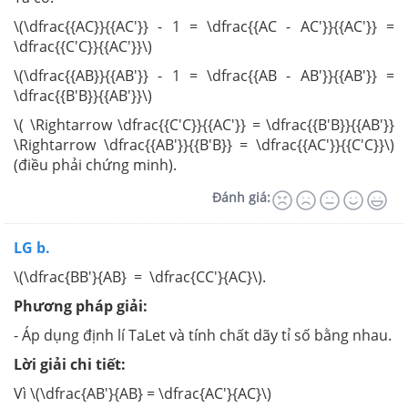
\(\dfrac{{AC}}{{AC'}} - 1 = \dfrac{{AC - AC'}}{{AC'}} =
\dfrac{{C'C}}{{AC'}}\)
\(\dfrac{{AB}}{{AB'}} - 1 = \dfrac{{AB - AB'}}{{AB'}} =
\dfrac{{B'B}}{{AB'}}\)
\( \Rightarrow \dfrac{{C'C}}{{AC'}} = \dfrac{{B'B}}{{AB'}}
\Rightarrow \dfrac{{AB'}}{{B'B}} = \dfrac{{AC'}}{{C'C}}\)
(điều phải chứng minh).
Đánh giá:
LG b.
\(\dfrac{BB'}{AB} = \dfrac{CC'}{AC}\).
Phương pháp giải:
- Áp dụng định lí TaLet và tính chất dãy tỉ số bằng nhau.
Lời giải chi tiết:
Vì \(\dfrac{AB'}{AB} = \dfrac{AC'}{AC}\)