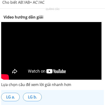
Cho biết AB'/AB= AC'/AC
QUẢNG CÁO
Video hướng dẫn giải
Lựa chọn câu để xem lời giải nhanh hơn
LG a.
LG b.