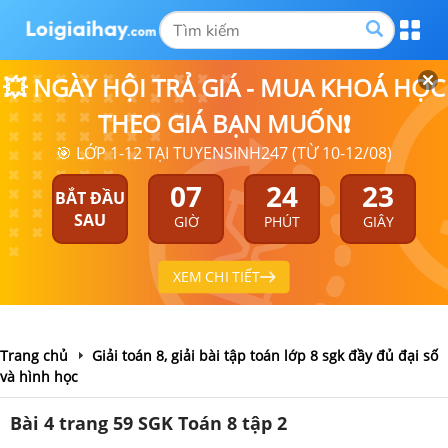
💥 NGÀY HỘI TRẢ GIÁ - MUA KHOÁ HỌC
THEO GIÁ BẠN MUỐN❗
🎯 LỚP 1-12 TẠI TUYENSINH247 (TỪ 10-12/08)
07
24
22
BẮT ĐẦU
SAU
GIỜ
PHÚT
GIÂY
XEM CHI TIẾT
Trang chủ
Giải toán 8, giải bài tập toán lớp 8 sgk đầy đủ đại số
và hình học
Bài 4 trang 59 SGK Toán 8 tập 2