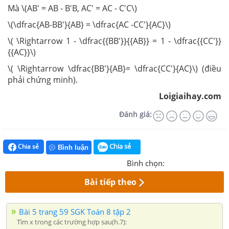
Mà \(AB' = AB - B'B, AC' = AC - C'C\)
\(\dfrac{AB-BB'}{AB} = \dfrac{AC -CC'}{AC}\)
\( \Rightarrow 1 - \dfrac{{BB'}}{{AB}} = 1 - \dfrac{{CC'}}
{{AC}}\)
\( \Rightarrow \dfrac{BB'}{AB}= \dfrac{CC'}{AC}\) (điều
phải chứng minh).
Loigiaihay.com
Đánh giá:
Chia sẻ
Chia sẻ
Bình luận
Bình chọn:
Bài tiếp theo
Bài 5 trang 59 SGK Toán 8 tập 2
Tìm x trong các trường hợp sau(h.7):