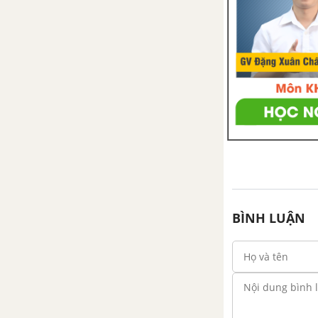
Bài 6. Đối xứng trục
Bài 7. Hình bình hành
Bài 8. Đối xứng tâm
Bài 9. Hình chữ nhật
Bài 10. Đường thẳng song song
với một đường thẳng cho trước
Bài 11. Hình thoi
BÌNH LUẬN
Bài 12. Hình vuông
Ôn tập chương I: Tứ giác