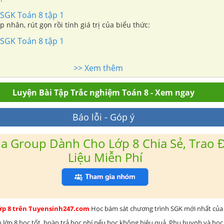
 SGK Toán 8 tập 1
 nhân, rút gọn rồi tính giá trị của biểu thức:
 SGK Toán 8 tập 1
>> Xem thêm
Luyện Bài Tập Trắc nghiệm Toán 8 - Xem ngay
Báo lỗi - Góp ý
a Group Dành Cho Lớp 8 Chia Sẻ, Trao Đ
Liệu Miễn Phí
lớp 8 trên Tuyensinh247.com
Học bám sát chương trình SGK mới nhất của 
h lớp 8 học tốt, hoàn trả học phí nếu học không hiệu quả. Phụ huynh và học