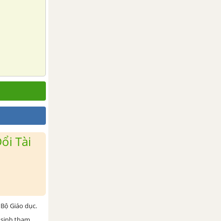
ổi Tài
Bộ Giáo dục.
 sinh tham