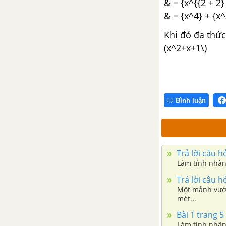
Chương 1 - Đại số 8
& = {x^{{2 + 2} 
& = {x^4} + {x^
CHƯƠNG II. PHÂN THỨC ĐẠI
Khi đó đa thức 
SỐ
(x^2+x+1\)
Bài 1. Phân thức đại số
Bài 2. Tính chất cơ bản của phân
thức
Bình luận
Bài 3. Rút gọn phân thức
Bài 4. Quy đồng mẫu thức
Trả lời câu h
nhiều phân thức
Làm tính nhân
Trả lời câu h
Bài 5. Phép cộng các phân thức
Một mảnh vườn 
đại số
mét...
Bài 1 trang 5
Bài 6. Phép trừ các phân thức
Làm tính nhân