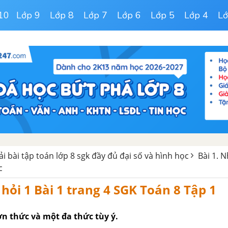
10
Lớp 9
Lớp 8
Lớp 7
Lớp 6
Lớp 5
Lớp 4
Lớ
iải bài tập toán lớp 8 sgk đầy đủ đại số và hình học
Bài 1. 
c
 hỏi 1 Bài 1 trang 4 SGK Toán 8 Tập 1
ơn thức và một đa thức tùy ý.