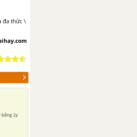
à đa thức \
iaihay.com
o bằng 2y