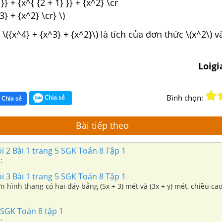
}} + {x^{ {2 + 1} }} + {x^2} \cr
3} + {x^2} \cr} \)
\({x^4} + {x^3} + {x^2}\) là tích của đơn thức \(x^2\) v
Loig
Bình chọn:
Chia sẻ
Chia sẻ
Bài tiếp theo
ỏi 2 Bài 1 trang 5 SGK Toán 8 Tập 1
:
ỏi 3 Bài 1 trang 5 SGK Toán 8 Tập 1
hình thang có hai đáy bằng (5x + 3) mét và (3x + y) mét, chiều ca
 SGK Toán 8 tập 1
: