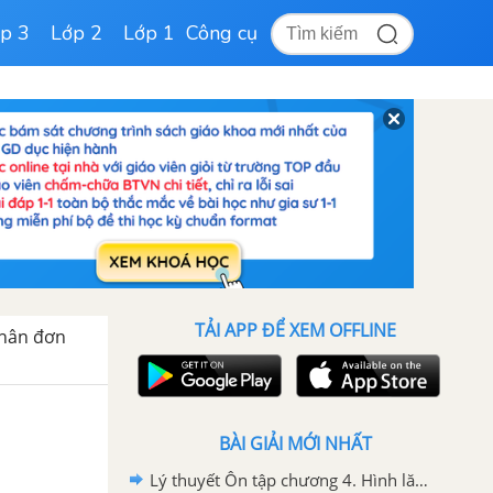
p 3
Lớp 2
Lớp 1
Công cụ
TẢI APP ĐỂ XEM OFFLINE
Nhân đơn
BÀI GIẢI MỚI NHẤT
Lý thuyết Ôn tập chương 4. Hình lăng trụ đứng. Hình chóp đều