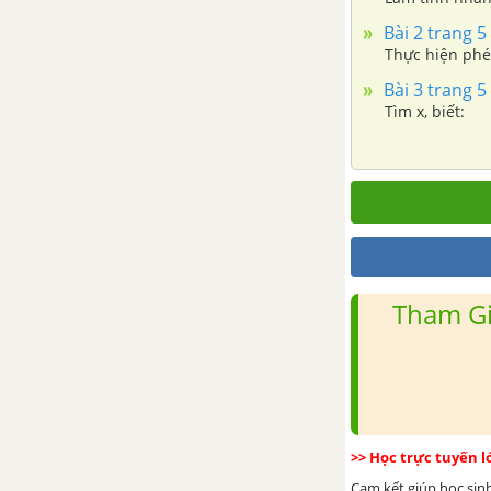
đại số
Bài 2 trang 5
Thực hiện phép
Bài 7. Phép nhân các phân thức
Bài 3 trang 5
đại số
Tìm x, biết:
Bài 8. Phép chia các phân thức
đại số
Bài 9. Biến đổi các biểu thức
hữu tỉ. Giá trị của phân thức
Tham Gi
Ôn tập chương II: Phân thức đại
số
Đề kiểm tra 15 phút – Chương 2
– Đại số 8
>> Học trực tuyến 
Đề kiểm tra 45 phút (1 tiết ) –
Cam kết giúp học sin