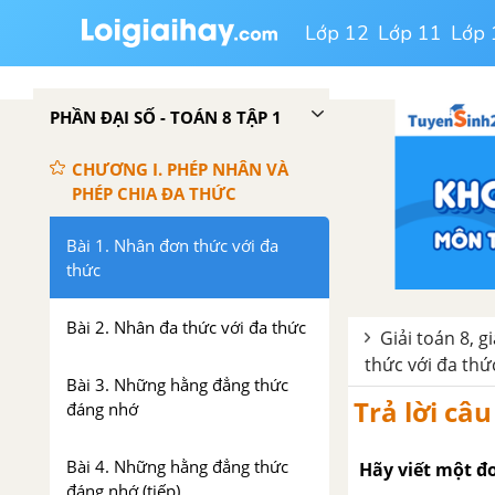
Lớp 12
Lớp 11
Lớp 
PHẦN ĐẠI SỐ - TOÁN 8 TẬP 1
CHƯƠNG I. PHÉP NHÂN VÀ
PHÉP CHIA ĐA THỨC
Bài 1. Nhân đơn thức với đa
thức
Bài 2. Nhân đa thức với đa thức
Giải toán 8, g
thức với đa thứ
Bài 3. Những hằng đẳng thức
Trả lời câu
đáng nhớ
Bài 4. Những hằng đẳng thức
Hãy viết một đ
đáng nhớ (tiếp)