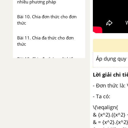
nhiều phương pháp
Bài 10. Chia đơn thức cho đơn
thức
Bài 11. Chia đa thức cho đơn
thức
Áp dụng quy 
Bài 12. Chia đa thức một biến
đã sắp xếp
Lời giải chi ti
Ôn tập chương I: Phép nhân và
- Đơn thức là: 
phép chia các đa thức
- Ta có:
Đề kiểm tra 15 phút - Chương 1
\(\eqalign{
- Đại số 8
& {x^2}.({x^2} +
& = {x^2}.{x^2}
Đề kiểm tra 45 phút ( 1 tiết) -