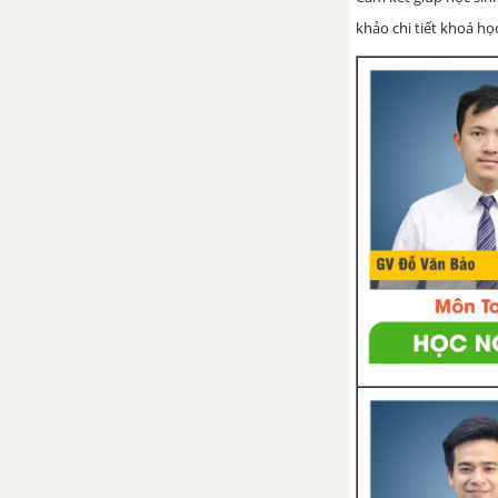
Chương 2 – Đại số 8
khảo chi tiết khoá học
PHẦN HÌNH HỌC - TOÁN 8 TẬP 1
CHƯƠNG I. TỨ GIÁC
Bài 1. Tứ giác
Bài 2. Hình thang
Bài 3. Hình thang cân
Bài 4. Đường trung bình của
tam giác, của hình thang
Bài 5. Dựng hình bằng thước và
compa. Dựng hình thang