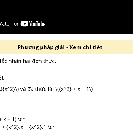
Phương pháp giải - Xem chi tiết
tắc nhân hai đơn thức.
ết
\({x^2}\)
và đa thức là: \({x^2} + x + 1\)
 x + 1) \cr
 + {x^2}.x + {x^2}.1 \cr