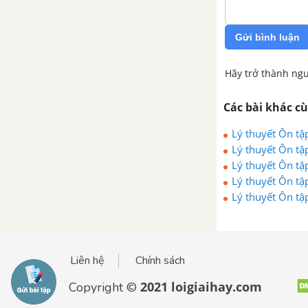
Đề kiểm tra 15 phút - Chương 1
- Hình học 8
Gửi bình luận
Đề kiểm tra 45 phút ( 1 tiết) -
Chương 1 - Hình học 8
Hãy trở thành ngư
CHƯƠNG II. ĐA GIÁC, DIỆN
Các bài khác c
TÍCH ĐA GIÁC
Lý thuyết Ôn tậ
Lý thuyết Ôn tậ
Bài 1. Đa giác. Đa giác đều
Lý thuyết Ôn tậ
Lý thuyết Ôn tậ
Bài 2. Diện tích hình chữ nhật
Lý thuyết Ôn tậ
Bài 3. Diện tích tam giác
Bài 4. Diện tích hình thang
Liên hệ
Chính sách
2021 loigiaihay.com
Copyright ©
Bài 5. Diện tích hình thoi