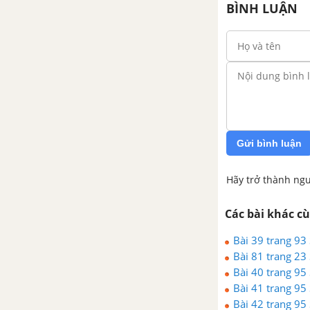
Bài 16. Tìm tỉ số của hai số
BÌNH LUẬN
Bài 17. Biểu đồ phần trăm
Bài tập ôn tập chương 3 - Phân
số
PHẦN HÌNH HỌC - SBT TOÁN 6 TẬP 2
Gửi bình luận
CHƯƠNG 2: GÓC
Hãy trở thành ngư
Bài 1. Nửa mặt phẳng
Các bài khác c
Bài 2. Góc
Bài 39 trang 93
Bài 81 trang 23
Bài 3. Số đo góc
Bài 40 trang 95
Bài 41 trang 95
Bài 4. Khi nào thì xOy + yOz =
Bài 42 trang 95