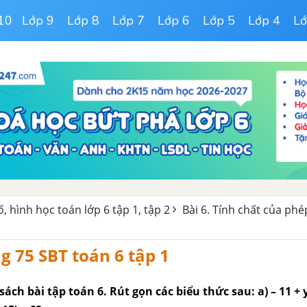
10
Lớp 9
Lớp 8
Lớp 7
Lớp 6
Lớp 5
Lớp 4
Lớ
ố, hình học toán lớp 6 tập 1, tập 2
Bài 6. Tính chất của phe
g 75 SBT toán 6 tập 1
sách bài tập toán 6. Rút gọn các biểu thức sau: a) – 11 + y 