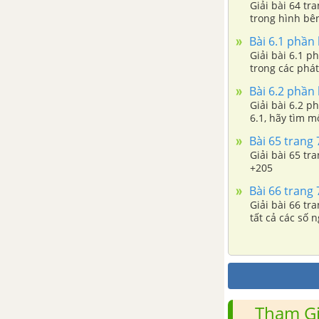
Giải bài 64 tran
Bài 8. Khi nào thì AM + MB =
trong hình bên
AB?
Bài 6.1 phần 
Giải bài 6.1 ph
Bài 9. Vẽ đoạn thẳng cho biết độ
trong các phát
dài
Bài 6.2 phần 
Giải bài 6.2 ph
6.1, hãy tìm mô
Bài 10. Trung điểm của đoạn
thẳng
Bài 65 trang 
Giải bài 65 tra
+205
Ôn tập chương 1 - Đoạn thẳng
Bài 66 trang 
Giải bài 66 tra
PHẦN SỐ HỌC - SBT TOÁN 6 TẬP 2
tất cả các số 
CHƯƠNG 3: PHÂN SỐ
Bài 1. Mở rộng khái niệm phân
số
Tham Gi