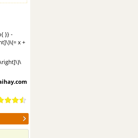
{ }} -
ht]\)\(= x +
\right]\)\
aihay.com