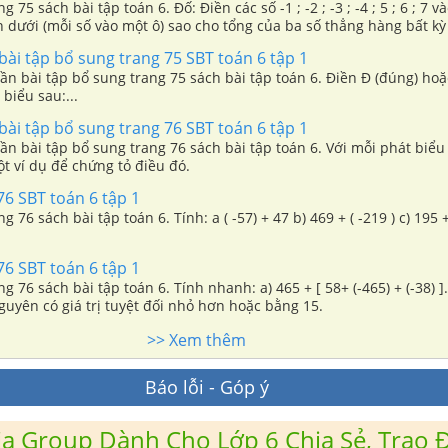
g 75 sách bài tập toán 6. Đố: Điền các số -1 ; -2 ; -3 ; -4 ; 5 ; 6 ; 7 v
 dưới (mỗi số vào một ô) sao cho tổng của ba số thẳng hàng bất kỳ
bài tập bổ sung trang 75 SBT toán 6 tập 1
ần bài tập bổ sung trang 75 sách bài tập toán 6. Điền Đ (đúng) hoặc
 biểu sau:...
bài tập bổ sung trang 76 SBT toán 6 tập 1
ần bài tập bổ sung trang 76 sách bài tập toán 6. Với mỗi phát biểu 
̣t ví dụ để chứng tỏ điều đó.
76 SBT toán 6 tập 1
ng 76 sách bài tập toán 6. Tính: a ( -57) + 47 b) 469 + ( -219 ) c) 195 +
76 SBT toán 6 tập 1
ng 76 sách bài tập toán 6. Tính nhanh: a) 465 + [ 58+ (-465) + (-38) ]
nguyên có giá trị tuyệt đối nhỏ hơn hoặc bằng 15.
>> Xem thêm
Báo lỗi - Góp ý
a Group Dành Cho Lớp 6 Chia Sẻ, Trao Đ