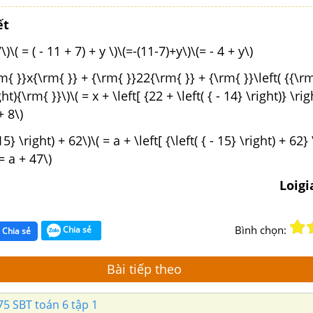
ết
\)\( = ( - 11 + 7) + y \)\(=-(11-7)+y\)\(= - 4 + y\)
m{ }}x{\rm{ }} + {\rm{ }}22{\rm{ }} + {\rm{ }}\left( {{\rm
t){\rm{ }}\)\( = x + \left[ {22 + \left( { - 14} \right)} \rig
+ 8\)
-15} \right) + 62\)\( = a + \left[ {\left( { - 15} \right) + 62} 
= a + 47\)
Loigi
Bình chọn:
Chia sẻ
Chia sẻ
Bài tiếp theo
75 SBT toán 6 tập 1