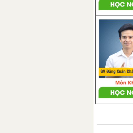
Bài 10. Phép nhân phân số
Bài 11. Tính chất cơ bản của
phép nhân phân số
Bài 12. Phép chia phân số
Bài 13. Hỗn số. Số thập phân.
Phần trăm
Bài 14. Tìm giá trị phân số của
một số cho trước
Bài 15. Tìm một số biết giá trị
một phân số của nó