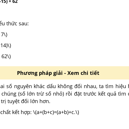
(-15) + 62
ểu thức sau:
1 + y + 7\)
-14)\)
+ 62\)
Phương pháp giải - Xem chi tiết
i số nguyên khác dấu không đối nhau, ta tìm hiệu ha
 chúng (số lớn trừ số nhỏ) rồi đặt trước kết quả tìm
trị tuyệt đối lớn hơn.
chất kết hợp: \(a+(b+c)=(a+b)+c.\)