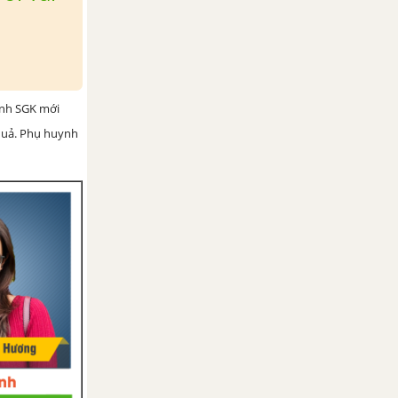
ình SGK mới
 quả. Phụ huynh