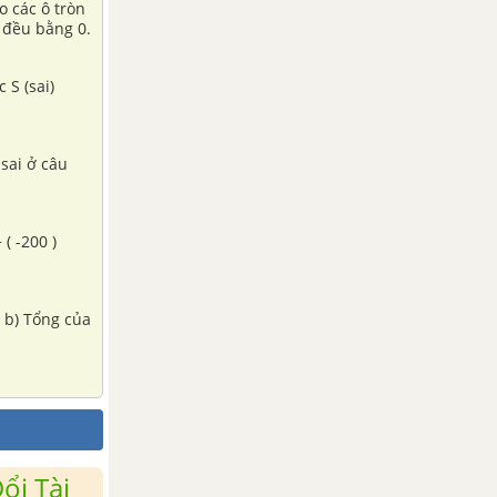
ào các ô tròn
 đều bằng 0.
 S (sai)
sai ở câu
 ( -200 )
. b) Tổng của
ổi Tài