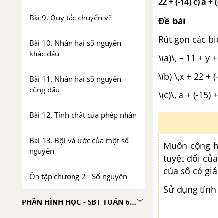
22 + (-14) c) a + 
Bài 9. Quy tắc chuyển vế
Đề bài
Rút gọn các bi
Bài 10. Nhân hai số nguyên
khác dấu
\(a)\, – 1
\(b) \,x + 22 + (
Bài 11. Nhân hai số nguyên
cùng dấu
\(c)\, a + (-15) 
Bài 12. Tính chất của phép nhân
Bài 13. Bội và ước của một số
Muốn cộng ha
nguyên
tuyệt đối của
của số có giá 
Ôn tập chương 2 - Số nguyên
Sử dụng tính 
PHẦN HÌNH HỌC - SBT TOÁN 6 TẬP 1