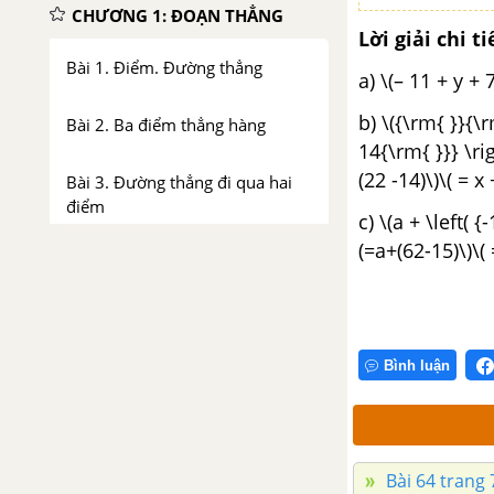
CHƯƠNG 1: ĐOẠN THẲNG
Lời giải chi ti
Bài 1. Điểm. Đường thẳng
a) \(– 11 + y + 7
b) \({\rm{ }}{\r
Bài 2. Ba điểm thẳng hàng
14{\rm{ }}} \righ
(22 -14)\)\( = x 
Bài 3. Đường thẳng đi qua hai
điểm
c) \(a + \left( {
(=a+(62-15)\)\( 
Bài 4. Thực hành trồng cây
thẳng hàng
Bài 5. Tia
Bình luận
Bài 6. Đoạn thẳng
Bài 7. Độ dài đoạn thẳng
Bài 64 trang 