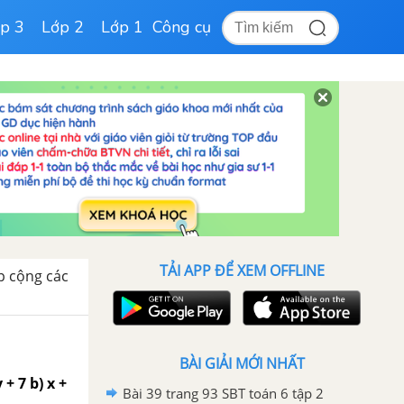
p 3
Lớp 2
Lớp 1
Công cụ
TẢI APP ĐỂ XEM OFFLINE
́p cộng các
BÀI GIẢI MỚI NHẤT
+ 7 b) x +
Bài 39 trang 93 SBT toán 6 tập 2