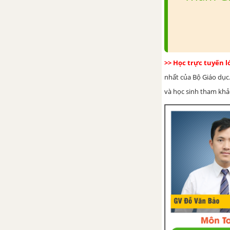
Bài 2. Phân số bằng nhau
Bài 3. Tính chất cơ bản của phân
số
>> Học trực tuyến 
Bài 4. Rút gọn phân số
nhất của Bộ Giáo dục.
và học sinh tham khảo 
Bài 5. Quy đồng mẫu nhiều
phân số
Bài 6. So sánh phân số
Bài 7. Phép cộng phân số
Bài 8. Tính chất cơ bản của phép
cộng phân số
Bài 9. Phép trừ phân số