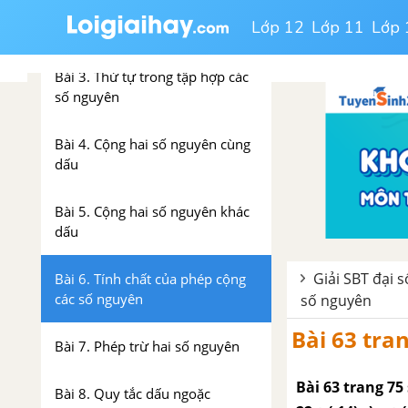
Lớp 12
Lớp 11
Lớp 
Bài 2. Tập hợp các số nguyên
Bài 3. Thứ tự trong tập hợp các
số nguyên
Bài 4. Cộng hai số nguyên cùng
dấu
Bài 5. Cộng hai số nguyên khác
dấu
Giải SBT đại s
Bài 6. Tính chất của phép cộng
các số nguyên
số nguyên
Bài 63 tran
Bài 7. Phép trừ hai số nguyên
Bài 63 trang 75 
Bài 8. Quy tắc dấu ngoặc