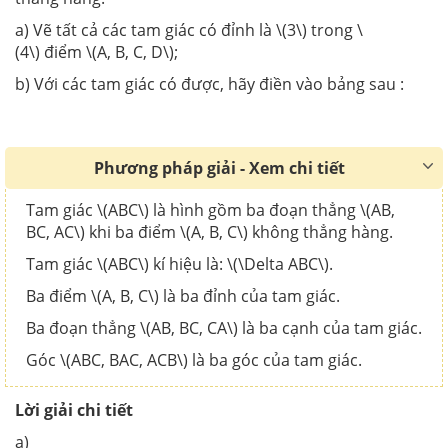
a) Vẽ tất cả các tam giác có đỉnh là \(3\) trong \
(4\) điểm \(A, B, C, D\);
b) Với các tam giác có được, hãy điền vào bảng sau :
Phương pháp giải - Xem chi tiết
Tam giác \(ABC\) là hình gồm ba đoạn thẳng \(AB,
BC, AC\) khi ba điểm \(A, B, C\) không thẳng hàng.
Tam giác \(ABC\) kí hiệu là: \(\Delta ABC\).
Ba điểm \(A, B, C\) là ba đỉnh của tam giác.
Ba đoạn thẳng \(AB, BC, CA\) là ba cạnh của tam giác.
Góc \(ABC, BAC, ACB\) là ba góc của tam giác.
Lời giải chi tiết
a)