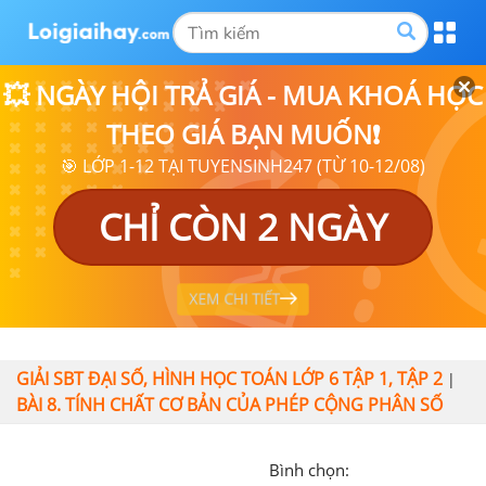
💥 NGÀY HỘI TRẢ GIÁ - MUA KHOÁ HỌC
THEO GIÁ BẠN MUỐN❗
🎯 LỚP 1-12 TẠI TUYENSINH247 (TỪ 10-12/08)
CHỈ CÒN 2 NGÀY
XEM CHI TIẾT
GIẢI SBT ĐẠI SỐ, HÌNH HỌC TOÁN LỚP 6 TẬP 1, TẬP 2
|
BÀI 8. TÍNH CHẤT CƠ BẢN CỦA PHÉP CỘNG PHÂN SỐ
Bình chọn: