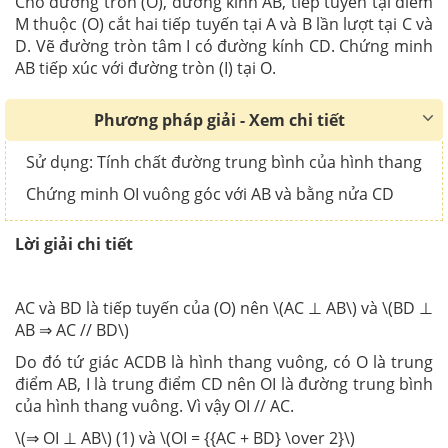
Cho đường tròn (O), đường kính AB, tiếp tuyến tại điểm
M thuộc (O) cắt hai tiếp tuyến tại A và B lần lượt tại C và
D. Vẽ đường tròn tâm I có đường kính CD. Chứng minh
AB tiếp xúc với đường tròn (I) tại O.
Phương pháp giải - Xem chi tiết
Sử dụng: Tính chất đường trung bình của hình thang
Chứng minh OI vuông góc với AB và bằng nửa CD
Lời giải chi tiết
AC và BD là tiếp tuyến của (O) nên \(AC ⊥ AB\) và \(BD ⊥
AB ⇒ AC // BD\)
Do đó tứ giác ACDB là hình thang vuông, có O là trung
điểm AB, I là trung điểm CD nên OI là đường trung bình
của hình thang vuông. Vì vậy OI // AC.
\(⇒ OI ⊥ AB\) (1) và \(OI = {{AC + BD} \over 2}\)