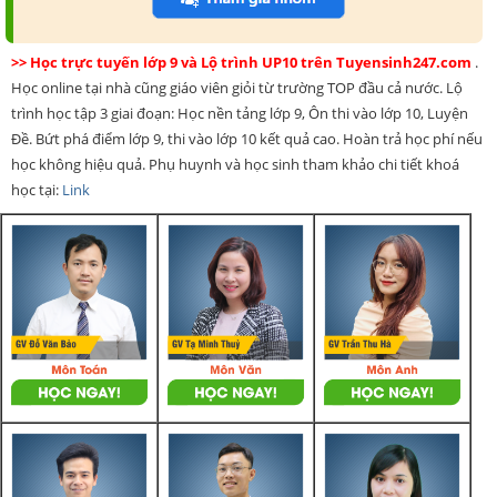
>> Học trực tuyến lớp 9 và Lộ trình UP10 trên Tuyensinh247.com
.
Học online tại nhà cũng giáo viên giỏi từ trường TOP đầu cả nước. Lộ
trình học tập 3 giai đoạn: Học nền tảng lớp 9, Ôn thi vào lớp 10, Luyện
Đề. Bứt phá điểm lớp 9, thi vào lớp 10 kết quả cao. Hoàn trả học phí nếu
học không hiệu quả. Phụ huynh và học sinh tham khảo chi tiết khoá
học tại:
Link