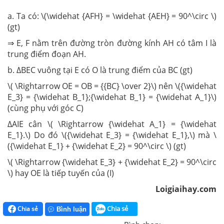
a. Ta có: \(\widehat {AFH} = \widehat {AEH} = 90^\circ \)
(gt)
⇒ E, F nằm trên đường tròn đường kính AH có tâm I là
trung điểm đoạn AH.
b. ∆BEC vuông tại E có O là trung điểm của BC (gt)
\( \Rightarrow OE = OB = {{BC} \over 2}\) nên \({\widehat
E_3} = {\widehat B_1};{\widehat B_1} = {\widehat A_1}\)
(cùng phụ với góc C)
∆AIE cân \( \Rightarrow {\widehat A_1} = {\widehat
E_1}.\) Do đó \({\widehat E_3} = {\widehat E_1},\) mà \
({\widehat E_1} + {\widehat E_2} = 90^\circ \) (gt)
\( \Rightarrow {\widehat E_3} + {\widehat E_2} = 90^\circ
\) hay OE là tiếp tuyến của (I)
Loigiaihay.com
Chia sẻ
Chia sẻ
Bình luận