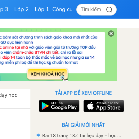
p 3
Lớp 2
Lớp 1
Công cụ
TẢI APP ĐỂ XEM OFFLINE
 dạy học
BÀI GIẢI MỚI NHẤT
Bài 18 trang 182 Tài liệu dạy – học toán 6 tập 1