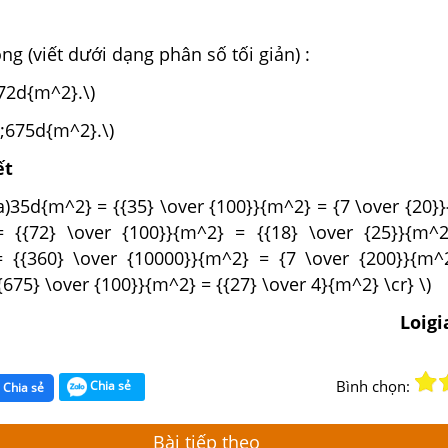
ng (viết dưới dạng phân số tối giản) :
72d{m^2}.\)
;675d{m^2}.\)
ết
a)35d{m^2} = {{35} \over {100}}{m^2} = {7 \over {20
 {{72} \over {100}}{m^2} = {{18} \over {25}}{m
= {{360} \over {10000}}{m^2} = {7 \over {200}}{
675} \over {100}}{m^2} = {{27} \over 4}{m^2} \cr} \)
Loig
Bình chọn:
Chia sẻ
Chia sẻ
Bài tiếp theo