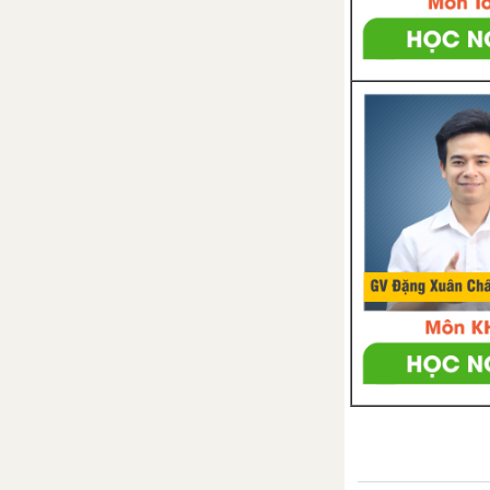
Bài tập - Chủ đề 18: Các bài toán
về phân số.
Luyện tập - Chủ đề 18: Các bài
toán về phân số.
Ôn tập chương 3
Bài tập ôn tập cuối năm
phần Số học - Tài liệu Dạy-
học Toán 6
CHƯƠNG 2 : GÓC – ĐƯỜNG TRÒN VÀ TAM GIÁC
Chủ đề 3: Góc - Đo vẽ góc
1. Nửa mặt phẳng
2 .Góc