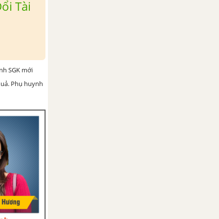
ổi Tài
ình SGK mới
 quả. Phụ huynh