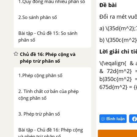
1.Quy đồng mẫu nhiều phân số
Đề bài
Đổi ra mét vuô
2.So sánh phân số
a) \(35d{m^2};
Bài tập - Chủ đề 15: So sánh
b) \(350c{m^2}
phân số
Lời giải chi ti
Chủ đề 16: Phép cộng và
phép trừ phân số
\(\eqalign{ & 
& 72d{m^2} =
1.Phép cộng phân số
b)350c{m^2} 
675d{m^2} = {{
2. Tính chất cơ bản của phép
cộng phân số
3. Phép trừ phân số
Bình luận
Bài tập - Chủ đề 16: Phép cộng
và phép trừ phân số