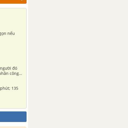
 gọn nếu
 người đó
 phần công
 phút; 135