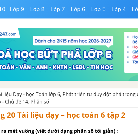
10
Lớp 9
Lớp 8
Lớp 7
Lớp 6
Lớp 5
Lớp 4
Lớ
ài liệu Dạy - học Toán lớp 6, Phát triển tư duy đột phá trong
p - Chủ đề 14: Phân số
g 20 Tài liệu dạy – học toán 6 tập 2
i ra mét vuông (viết dưới dạng phân số tối giản) :