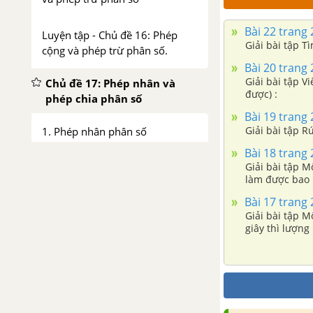
Bài 22 trang 2
Luyện tập - Chủ đề 16: Phép
Giải bài tập T
cộng và phép trừ phân số.
Bài 20 trang 2
Giải bài tập V
Chủ đề 17: Phép nhân và
được) :
phép chia phân số
Bài 19 trang 2
Giải bài tập R
1. Phép nhân phân số
Bài 18 trang 2
Giải bài tập M
2. Tính chất cơ bản của phép
làm được bao 
nhân phân số
việc ?
Bài 17 trang 2
Giải bài tập M
3. Phép chia phân số
4. Hỗn số - Số thập phân - Phần
trăm
Bài tập - Chủ đề 17: Phép nhân