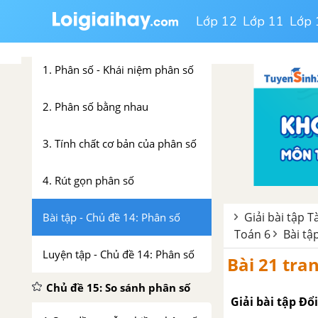
CHƯƠNG 3 : PHÂN SỐ
Lớp 12
Lớp 11
Lớp 
Chủ đề 14: Phân số
1. Phân số - Khái niệm phân số
2. Phân số bằng nhau
3. Tính chất cơ bản của phân số
4. Rút gọn phân số
Giải bài tập T
Bài tập - Chủ đề 14: Phân số
Toán 6
Bài tậ
Luyện tập - Chủ đề 14: Phân số
Bài 21 tran
Chủ đề 15: So sánh phân số
Giải bài tập Đổ