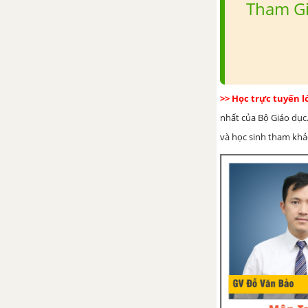
Tham Gi
và phép chia phân số
Luyện tập - Chủ đề 17: Phép
nhân và phép chia phân số
Chủ đề 18: Các bài toán về
>> Học trực tuyến 
phân số
nhất của Bộ Giáo dục.
và học sinh tham khảo 
1. Tìm giá trị phân số của một
số cho trước
2. Tìm một số biết giá trị một
phân số của số đó
3. Tìm tỉ số của hai số.
4. Biểu đồ phần trăm.