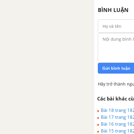
BÌNH LUẬN
3. Số đo góc
4. Vẽ góc khi biết số đo
5. Thực hành đo góc trên mặt
đất
Bài tập - Chủ đề 3: Góc - Đo vẽ
Gửi bình luận
góc
Hãy trở thành ngư
Chủ đề 4: Tia phân giác của
một góc
Các bài khác c
1. Khi nào thì xOy + yOz = xOz
Bài 18 trang 182
Bài 17 trang 182
2. Tia phân giác của góc
Bài 16 trang 182
Bài 15 trang 182