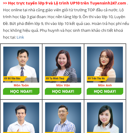
>> Học trực tuyến lớp 9 và Lộ trình UP10 trên Tuyensinh247.com
.
Học online tại nhà cũng giáo viên giỏi từ trường TOP đầu cả nước. Lộ
trình học tập 3 giai đoạn: Học nền tảng lớp 9, Ôn thi vào lớp 10, Luyện
Đề. Bứt phá điểm lớp 9, thi vào lớp 10 kết quả cao. Hoàn trả học phí nếu
học không hiệu quả. Phụ huynh và học sinh tham khảo chi tiết khoá
học tại:
Link