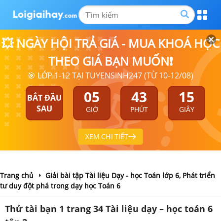
💥 NGÀY HỘI TRẢ GIÁ - MUA KHOÁ HỌC
THEO GIÁ BẠN MUỐN❗
🎯 LỚP 1-12 TẠI TUYENSINH247 (TỪ 10-12/08)
05
43
15
BẮT ĐẦU
SAU
GIỜ
PHÚT
GIÂY
XEM CHI TIẾT
Trang chủ
Giải bài tập Tài liệu Dạy - học Toán lớp 6, Phát triển
tư duy đột phá trong dạy học Toán 6
Thử tài bạn 1 trang 34 Tài liệu dạy – học toán 6