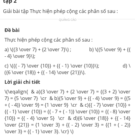
tập 2
Giải bài tập Thực hiện phép cộng các phân số sau :
QUẢNG CÁO
Đề bài
Thực hiện phép cộng các phân số sau :
a) \({3 \over 7} + {2 \over 7}\) ; b) \({5 \over 9} + {{
- 4} \over 9}\);
c) \({{ - 7} \over {10}} + {{ - 1} \over {10}}\); d) \
({6 \over {18}} + {{ - 14} \over {21}}\).
Lời giải chi tiết
\(\eqalign{ & a){3 \over 7} + {2 \over 7} = {{3 + 2} \over
7} = {5 \over 7} \cr & b){5 \over 9} + {{ - 4} \over 9} = {{5
+ ( - 4)} \over 9} = {1 \over 9} \cr & c){{ - 7} \over {10}} +
{{ - 1} \over {10}} = {{ - 7 + ( - 1)} \over {10}} = {{ - 8} \over
{10}} = {{ - 4} \over 5} \cr & d){6 \over {18}} + {{ - 14}
\over {21}} = {1 \over 3} + {{ - 2} \over 3} = {{1 + ( - 2)}
\over 3} = {{ - 1} \over 3}. \cr} \)