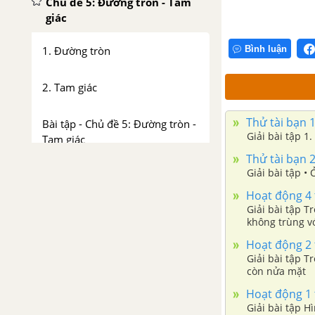
Chủ đề 5: Đường tròn - Tam
giác
Bình luận
1. Đường tròn
2. Tam giác
Thử tài bạn 1
Bài tập - Chủ đề 5: Đường tròn -
Giải bài tập 1
Tam giác
Thử tài bạn 2
Ôn tập chương 2
Giải bài tập •
Hoạt động 4 t
Bài tập ôn tập cuối năm
Giải bài tập T
phần Hình học - Tài liệu Dạy-
không trùng v
học Toán 6
tia Oz.
Hoạt động 2 t
Giải bài tập T
còn nửa mặt
Hoạt động 1 t
Giải bài tập Hình 1a