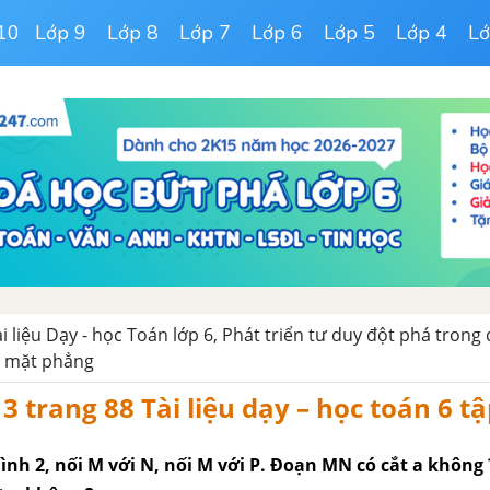
10
Lớp 9
Lớp 8
Lớp 7
Lớp 6
Lớp 5
Lớp 4
Lớ
ài liệu Dạy - học Toán lớp 6, Phát triển tư duy đột phá trong
a mặt phẳng
3 trang 88 Tài liệu dạy – học toán 6 tậ
hình 2, nối M với N, nối M với P. Đoạn MN có cắt a không