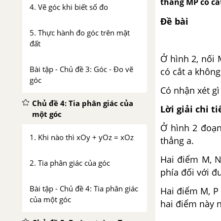
thẳng MP có cắ
4. Vẽ góc khi biết số đo
Đề bài
5. Thực hành đo góc trên mặt
đất
Ở hình 2, nối
Bài tập - Chủ đề 3: Góc - Đo vẽ
có cắt a không
góc
Có nhận xét gì
Chủ đề 4: Tia phân giác của
Lời giải chi ti
một góc
Ở hình 2 đoạ
1. Khi nào thì xOy + yOz = xOz
thẳng a.
Hai điểm M, N
2. Tia phân giác của góc
phía đối với đ
Bài tập - Chủ đề 4: Tia phân giác
Hai điểm M, P
của một góc
hai điểm này 