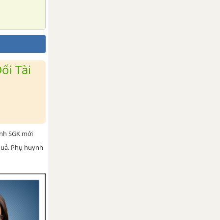
ổi Tài
ình SGK mới
 quả. Phụ huynh