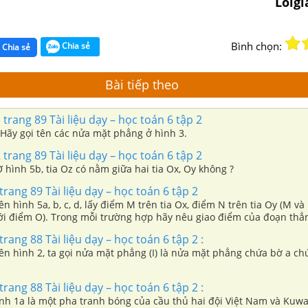
Loig
Bình chọn:
Chia sẻ
Chia sẻ
Bài tiếp theo
 trang 89 Tài liệu dạy – học toán 6 tập 2
. Hãy gọi tên các nửa mặt phẳng ở hình 3.
 trang 89 Tài liệu dạy – học toán 6 tập 2
 Ở hình 5b, tia Oz có nằm giữa hai tia Ox, Oy không ?
rang 89 Tài liệu dạy – học toán 6 tập 2
rên hình 5a, b, c, d, lấy điểm M trên tia Ox, điểm N trên tia Oy (M v
ới điểm O). Trong mỗi trường hợp hãy nêu giao điểm của đoạn thẳ
rang 88 Tài liệu dạy – học toán 6 tập 2 :
rên hình 2, ta gọi nửa mặt phẳng (I) là nửa mặt phẳng chứa bờ a c
rang 88 Tài liệu dạy – học toán 6 tập 2 :
 là một pha tranh bóng của cầu thủ hai đội Việt Nam và Kuwait trên sân