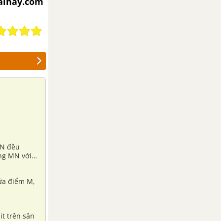
iaihay.com
à N đều
ng MN với
hứa điểm M,