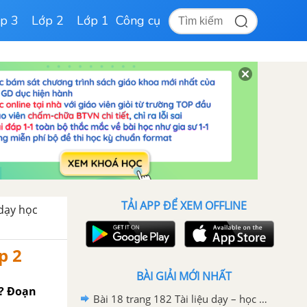
p 3
Lớp 2
Lớp 1
Công cụ
TẢI APP ĐỂ XEM OFFLINE
 dạy học
p 2
BÀI GIẢI MỚI NHẤT
 ? Đoạn
Bài 18 trang 182 Tài liệu dạy – học toán 6 tập 1