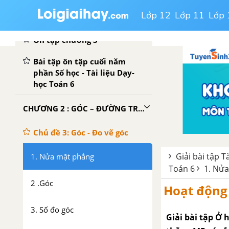
Luyện tập - Chủ đề 18: Các bài
Lớp 12
Lớp 11
Lớp 
toán về phân số.
Ôn tập chương 3
Bài tập ôn tập cuối năm
phần Số học - Tài liệu Dạy-
học Toán 6
CHƯƠNG 2 : GÓC – ĐƯỜNG TRÒN VÀ TAM GIÁC
Chủ đề 3: Góc - Đo vẽ góc
Giải bài tập T
1. Nửa mặt phẳng
Toán 6
1. Nử
2 .Góc
Hoạt động 
3. Số đo góc
Giải bài tập Ở 