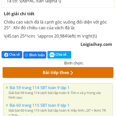
Ta có: \(AB=AC.\tan \alpha \)
Lời giải chi tiết
Chiều cao vách đá là cạnh góc vuông đối diện với góc
25° . Khi đó chiều cao của vách đá là:
\(45.tan 25^\circ \approx 20,984\left( m \right)\)
Loigiaihay.com
Chia sẻ
Chia sẻ
Bình luận
Bình chọn:
Bài tiếp theo
Bài 59 trang 114 SBT toán 9 tập 1
Giải bài 59 trang 114 sách bài tập toán 9. Tìm x và y trong các
hình sau:
Bài 60 trang 115 SBT toán 9 tập 1
Giải bài 60 trang 115 sách bài tập toán 9. Hãy tính:..QT = 8cm; TR
= 5cm....