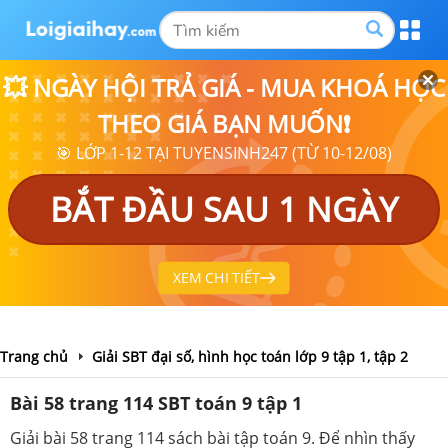
💥 NGÀY HỘI TRẢ GIÁ - MUA KHOÁ HỌC
THEO GIÁ BẠN MUỐN❗
🎯 LỚP 1-12 TẠI TUYENSINH247 (TỪ 10-12/08)
BẮT ĐẦU SAU 1 NGÀY
XEM CHI TIẾT
Trang chủ
Giải SBT đại số, hình học toán lớp 9 tập 1, tập 2
Bài 58 trang 114 SBT toán 9 tập 1
Giải bài 58 trang 114 sách bài tập toán 9. Để nhìn thấy