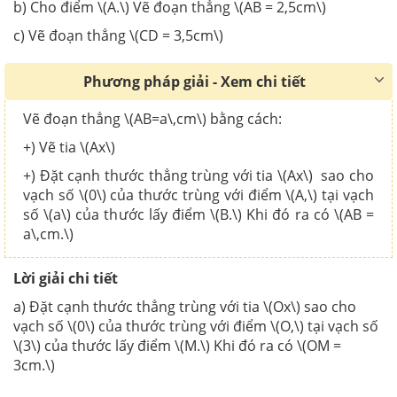
b) Cho điểm \(A.\) Vẽ đoạn thẳng \(AB = 2,5cm\)
c) Vẽ đoạn thẳng \(CD = 3,5cm\)
Phương pháp giải - Xem chi tiết
Vẽ đoạn thẳng \(AB=a\,cm\) bằng cách:
+) Vẽ tia \(Ax\)
+) Đặt cạnh thước thẳng trùng với tia \(Ax\) sao cho
vạch số \(0\) của thước trùng với điểm \(A,\) tại vạch
số \(a\) của thước lấy điểm \(B.\) Khi đó ra có \(AB =
a\,cm.\)
Lời giải chi tiết
a) Đặt cạnh thước thẳng trùng với tia \(Ox\) sao cho
vạch số \(0\) của thước trùng với điểm \(O,\) tại vạch số
\(3\) của thước lấy điểm \(M.\) Khi đó ra có \(OM =
3cm.\)