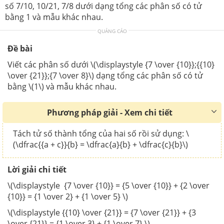
số 7/10, 10/21, 7/8 dưới dạng tổng các phân số có tử
bằng 1 và mẫu khác nhau.
QUẢNG CÁO
Đề bài
Viết các phân số dưới \(\displaystyle {7 \over {10}};{{10}
\over {21}};{7 \over 8}\) dạng tổng các phân số có tử
bằng \(1\) và mẫu khác nhau.
Phương pháp giải - Xem chi tiết
Tách tử số thành tổng của hai số rồi sử dụng: \
(\dfrac{{a + c}}{b} = \dfrac{a}{b} + \dfrac{c}{b}\)
Lời giải chi tiết
\(\displaystyle {7 \over {10}} = {5 \over {10}} + {2 \over
{10}} = {1 \over 2} + {1 \over 5} \)
\(\displaystyle {{10} \over {21}} = {7 \over {21}} + {3
\over {21}} = {1 \over 3} + {1 \over 7} \)