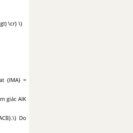
) \cr} \)
at {IMA} =
am giác AIK
{ACB}.\) Do