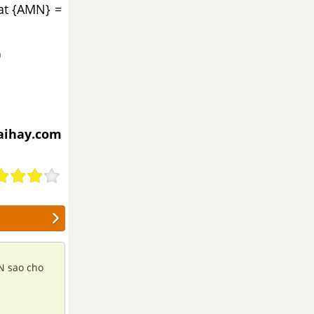
at {AMN} =
)
iaihay.com
 N sao cho