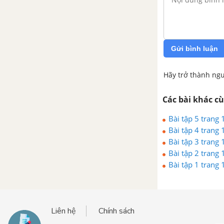
5. Tính chất ba đường trung trực
của tam giác
6. Tính chất ba đường cao trong
Gửi bình luận
tam giác
Hãy trở thành ngư
Bài tập - Chủ đề 6 : Các đường
đồng quy của tam giác
Các bài khác c
Bài tập 5 trang 
Luyện tập - Chủ đề 6 : Các
Bài tập 4 trang 
đường đồng quy của tam giác
Bài tập 3 trang 
Bài tập 2 trang 
Ôn tập chương 3 – Hình học
Bài tập 1 trang 
ÔN TẬP CUỐI NĂM - TÀI LIỆU DẠY-HỌC TOÁN 7
A. Phần đại số
Liên hệ
Chính sách