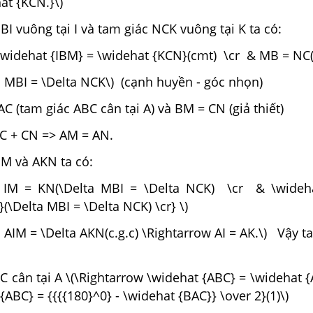
at {KCN.}\)
BI vuông tại I và tam giác NCK vuông tại K ta có:
\widehat {IBM} = \widehat {KCN}(cmt) \cr & MB = NC(gt
a MBI = \Delta NCK\) (cạnh huyền - góc nhọn)
AC (tam giác ABC cân tại A) và BM = CN (giả thiết)
C + CN => AM = AN.
IM và AKN ta có:
& IM = KN(\Delta MBI = \Delta NCK) \cr & \wideh
(\Delta MBI = \Delta NCK) \cr} \)
a AIM = \Delta AKN(c.g.c) \Rightarrow AI = AK.\) Vậy t
C cân tại A \(\Rightarrow \widehat {ABC} = \widehat 
{ABC} = {{{{180}^0} - \widehat {BAC}} \over 2}(1)\)