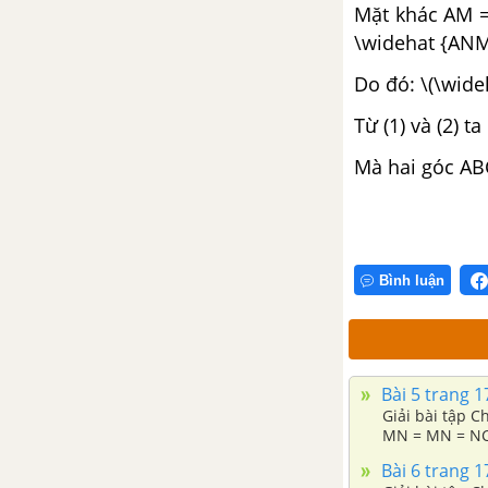
thức đại số
Mặt khác AM =
\widehat {ANM
1. Khái niệm về biểu thức đại số
Do đó: \(\wide
2. Giá trị của biểu thức đại số
Từ (1) và (2) t
Mà hai góc AB
3. Chuyển các tình huống thực
tế sang biểu thức đại số
Bài tập - Chủ đề 9: Khái niệm về
biểu thức đại số - Giá trị của
Bình luận
biểu thức đại số
Chủ đề 10 : Đơn thức
Bài 5 trang 1
1. Đơn thức
Giải bài tập C
MN = MN = NC.
2. Đơn thức đồng dạng
Bài 6 trang 1