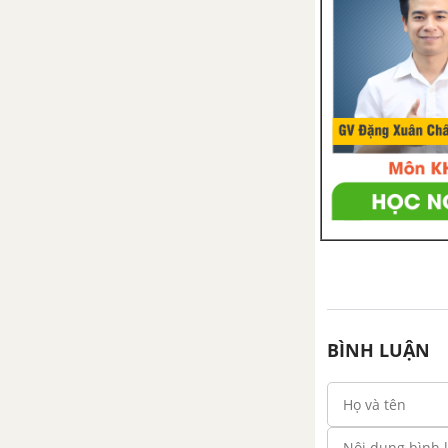
Luyện tập - Chủ đề 5 : Quan hệ
giữa các yếu tố trong tam giác
Chủ đề 6 : Các đường đồng
quy của tam giác
1. Tính chất ba đường trung
tuyến của tam giác
2. Tính chất tia phân giác của
một góc
3. Tính chất ba đường phân giác
của tam giác
BÌNH LUẬN
4. Tính chất đường trung trực
của một đoạn thẳng