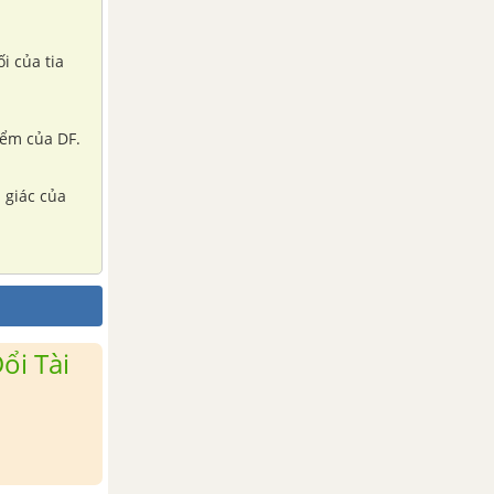
i của tia
iểm của DF.
 giác của
ổi Tài