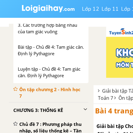
Lớp 12
Lớp 11
Lớp 
2. Định lý Pythagore (Pi - ta - go)
3. Các trường hợp bằng nhau
của tam giác vuông
Bài tập - Chủ đề 4: Tam giác cân.
Định lý Pythagore
Luyện tập - Chủ đề 4: Tam giác
cân. Định lý Pythagore
Ôn tập chương 2 - Hình học
Giải bài tập T
7
Toán 7
Ôn tập
Bài 4 trang
CHƯƠNG 3: THỐNG KÊ
Chủ đề 7 : Phương pháp thu
Giải bài tập Ch
nhập, số liệu thống kê – Tần