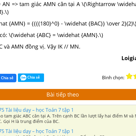
 AN => tam giác AMN cân tại A \(\Rightarrow \wideh
}.\)
hat {AMN} = {{{{180}^0} - \widehat {BAC}} \over 2}(2)\
a có: \(\widehat {ABC} = \widehat {AMN}.\)
C và AMN đồng vị. Vậy IK // MN.
Loig
Bình chọn:
Chia sẻ
Chia sẻ
Bài tiếp theo
75 Tài liệu dạy – học Toán 7 tập 1
ho tam giác ABC cân tại A. Trên cạnh BC lần lượt lấy hai điểm M và
 Gọi H là trung điểm của BC.
75 Tài liệu dạy – học Toán 7 tập 1