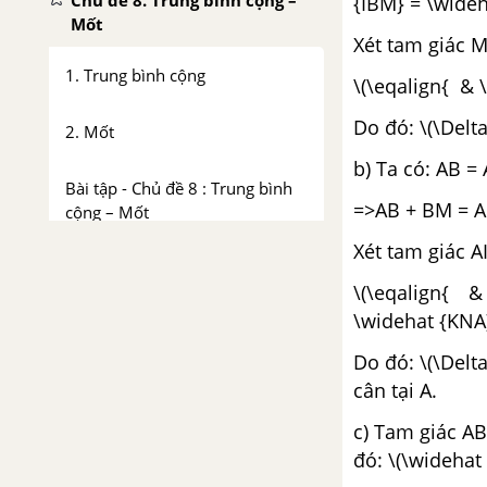
Chủ đề 8. Trung bình cộng –
{IBM} = \wideh
Mốt
Xét tam giác M
1. Trung bình cộng
\(\eqalign{ & 
Do đó: \(\Delt
2. Mốt
b) Ta có: AB = 
Bài tập - Chủ đề 8 : Trung bình
=>AB + BM = A
cộng – Mốt
Xét tam giác A
Luyện tập - Chủ đề 8 : Trung
\(\eqalign{ 
bình cộng – Mốt
\widehat {KNA}
Ôn tập chương 3
Do đó: \(\Delt
cân tại A.
CHƯƠNG 4. BIỂU THỨC ĐẠI SỐ
c) Tam giác AB
Chủ đề 9: Khái niệm về biểu
đó: \(\widehat 
thức đại số - Giá trị của biểu