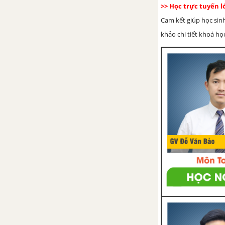
>> Học trực tuyến 
CHƯƠNG 3: QUAN HỆ GIỮA CÁC YẾU TỐ TRONG TAM GIÁC – CÁC ĐƯỜNG ĐỒNG QUY CỦA TAM GIÁC
Cam kết giúp học sin
khảo chi tiết khoá học
Chủ đề 5 : Quan hệ giữa các
yếu tố trong tam giác
1. Quan hệ giữa góc và cạnh
trong một tam giác
2. Quan hệ giữa đường vuông
góc và đường xiên – Giữa
đường xiên và hình chiếu
3. Quan hệ giữa ba cạnh của
một tam giác bất đẳng thức tam
giác
Bài tập - Chủ đề 5 : Quan hệ
giữa các yếu tố trong tam giác