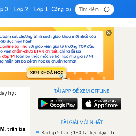
p 3
Lớp 2
Lớp 1
Công cụ
TẢI APP ĐỂ XEM OFFLINE
 dạy học
BÀI GIẢI MỚI NHẤT
M, trên tia
Bài tập 5 trang 130 Tài liệu dạy – học Toán 7 tập 2 - Hình học