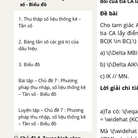
đối của tia CA l
số - Biểu đồ
Đề bài
1. Thu thập số liệu thống kê –
Cho tam giác A
Tần số
tia CA lấy đi
BC(K \in BC).\
2. Bảng tần số các giá trị của
dấu hiệu
a) \(\Delta MBI
b) \(\Delta AIK\
3. Biểu đồ
c) IK // MN.
Bài tập – Chủ đề 7 : Phương
Lời giải chi ti
pháp thu nhập, số liệu thống kê
– Tần số - Biểu đồ
Luyện tập – Chủ đề 7 : Phương
a)Ta có: \(\e
pháp thu nhập, số liệu thống kê
= \widehat {KCN
– Tần số - Biểu đồ
Mà \(\widehat