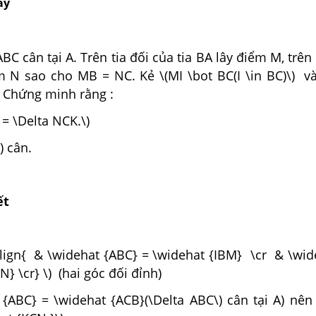
ấy
BC cân tại A. Trên tia đối của tia BA lây điểm M, trên 
ểm N sao cho MB = NC. Kẻ \(MI \bot BC(I \in BC)\) v
) Chứng minh rằng :
 = \Delta NCK.\)
) cân.
ết
qalign{ & \widehat {ABC} = \widehat {IBM} \cr & \wi
} \cr} \) (hai góc đối đỉnh)
 {ABC} = \widehat {ACB}(\Delta ABC\) cân tại A) nên