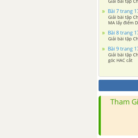
Giải bài tập C
Bài tập - Chủ đề 10 : Đơn thức
Bài 7 trang 1
Giải bài tập C
Chủ đề 11 : Đa thức
MA lấy điểm D
Bài 8 trang 1
1. Đa thức
Giải bài tập C
Bài 9 trang 1
2. Cộng, trừ đa thức
Giải bài tập C
góc HAC cắt
3. Đa thức một biến
4. Cộng, trừ đa thức một biến
Tham Gi
5. Nghiệm của đa thức một biến
Bài tập - Chủ đề 11 : Đa thức
Ôn tập chương 4