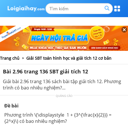
Trang chủ
Giải SBT toán hình học và giải tích 12 cơ bản
Bài 2.96 trang 136 SBT giải tích 12
Giải bài 2.96 trang 136 sách bài tập giải tích 12. Phương
trình có bao nhiêu nghiệm?...
QUẢNG CÁO
Đề bài
Phương trình \(\displaystyle 1 + {3^{\frac{x}{2}}} =
{2^x}\) có bao nhiêu nghiệm?