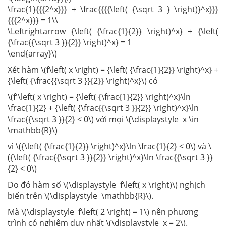
\frac{1}{{{2^x}}} + \frac{{{{\left( {\sqrt 3 } \right)}^x}}}
{{{2^x}}} = 1\\
\Leftrightarrow {\left( {\frac{1}{2}} \right)^x} + {\left(
{\frac{{\sqrt 3 }}{2}} \right)^x} = 1
\end{array}\)
Xét hàm \(f\left( x \right) = {\left( {\frac{1}{2}} \right)^x} +
{\left( {\frac{{\sqrt 3 }}{2}} \right)^x}\) có
\(f'\left( x \right) = {\left( {\frac{1}{2}} \right)^x}\ln
\frac{1}{2} + {\left( {\frac{{\sqrt 3 }}{2}} \right)^x}\ln
\frac{{\sqrt 3 }}{2} < 0\) với mọi \(\displaystyle x \in
\mathbb{R}\)
vì \({\left( {\frac{1}{2}} \right)^x}\ln \frac{1}{2} < 0\) và \
({\left( {\frac{{\sqrt 3 }}{2}} \right)^x}\ln \frac{{\sqrt 3 }}
{2} < 0\)
Do đó hàm số \(\displaystyle f\left( x \right)\) nghịch
biến trên \(\displaystyle \mathbb{R}\).
Mà \(\displaystyle f\left( 2 \right) = 1\) nên phương
trình có nghiệm duy nhất \(\displaystyle x = 2\).