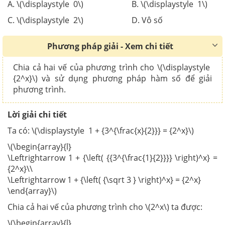
A. \(\displaystyle 0\) B. \(\displaystyle 1\)
C. \(\displaystyle 2\) D. Vô số
Phương pháp giải - Xem chi tiết
Chia cả hai vế của phương trình cho \(\displaystyle
{2^x}\) và sử dụng phương pháp hàm số để giải
phương trình.
Lời giải chi tiết
Ta có: \(\displaystyle 1 + {3^{\frac{x}{2}}} = {2^x}\)
\(\begin{array}{l}
\Leftrightarrow 1 + {\left( {{3^{\frac{1}{2}}}} \right)^x} =
{2^x}\\
\Leftrightarrow 1 + {\left( {\sqrt 3 } \right)^x} = {2^x}
\end{array}\)
Chia cả hai vế của phương trình cho \(2^x\) ta được:
\(\begin{array}{l}