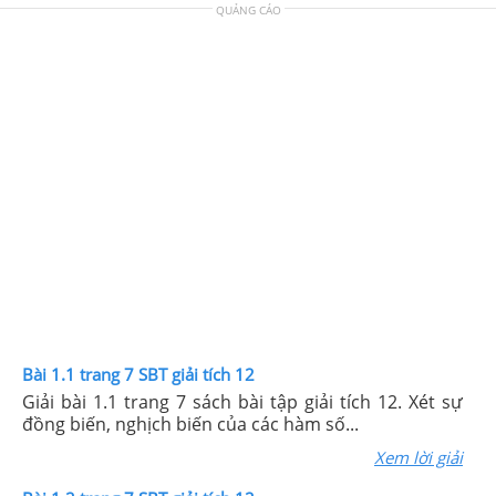
QUẢNG CÁO
Bài 1.1 trang 7 SBT giải tích 12
Giải bài 1.1 trang 7 sách bài tập giải tích 12. Xét sự
đồng biến, nghịch biến của các hàm số...
Xem lời giải