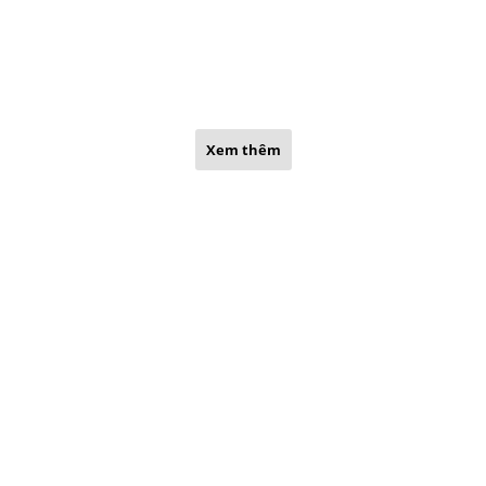
Xem thêm