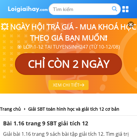
💥 NGÀY HỘI TRẢ GIÁ - MUA KHOÁ HỌC
THEO GIÁ BẠN MUỐN❗
🎯 LỚP 1-12 TẠI TUYENSINH247 (TỪ 10-12/08)
CHỈ CÒN 2 NGÀY
XEM CHI TIẾT
Trang chủ
Giải SBT toán hình học và giải tích 12 cơ bản
Bài 1.16 trang 9 SBT giải tích 12
Giải bài 1.16 trang 9 sách bài tập giải tích 12. Tìm giá trị