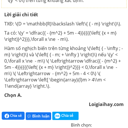
\(y' < 0\) trên từng khoảng xác định.
Lời giải chi tiết
TXĐ: \(D = \mathbb{R}\backslash \left\{ { - m} \right\}\).
Ta có: \(y' = \dfrac{{ - {m^2} + 5m - 4}}{{{{\left( {x + m}
\right)}^2}}},\forall x \ne - m\).
Hàm số nghịch biến trên từng khoảng \(\left( { - \infty ; -
m} \right)\) và \(\left( { - m; + \infty } \right)\) nếu \(y' <
0,\forall x \ne - m\) \( \Leftrightarrow \dfrac{{ - {m^2} +
5m - 4}}{{{{\left( {x + m} \right)}^2}}} < 0,\forall x \ne -
m\) \( \Leftrightarrow - {m^2} + 5m - 4 < 0\) \(
\Leftrightarrow \left[ \begin{array}{l}m > 4\\m <
1\end{array} \right.\).
Chọn A.
Loigiaihay.com
Chia sẻ
Chia sẻ
Bình luận
Bình chọn: