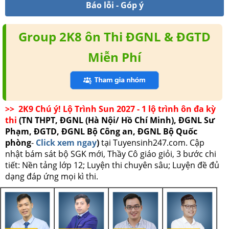
Báo lỗi - Góp ý
Group 2K8 ôn Thi ĐGNL & ĐGTD
Miễn Phí
>> 2K9 Chú ý! Lộ Trình Sun 2027 - 1 lộ trình ôn đa kỳ
thi
(TN THPT, ĐGNL (Hà Nội/ Hồ Chí Minh), ĐGNL Sư
Phạm, ĐGTD, ĐGNL Bộ Công an, ĐGNL Bộ Quốc
phòng
-
Click xem ngay
)
tại Tuyensinh247.com.
Cập
nhật bám sát bộ SGK mới, Thầy Cô giáo giỏi, 3 bước chi
tiết: Nền tảng lớp 12; Luyện thi chuyên sâu; Luyện đề đủ
dạng đáp ứng mọi kì thi.