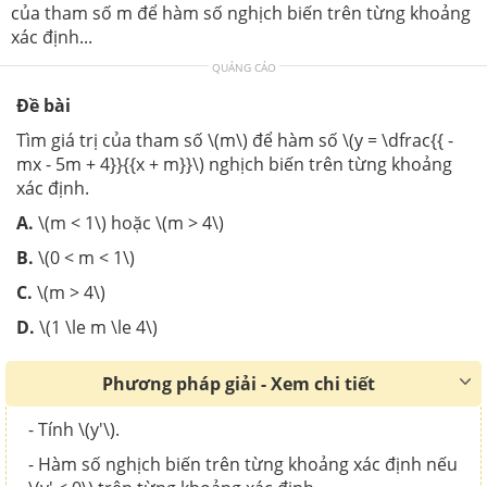
của tham số m để hàm số nghịch biến trên từng khoảng
xác định...
QUẢNG CÁO
Đề bài
Tìm giá trị của tham số \(m\) để hàm số \(y = \dfrac{{ -
mx - 5m + 4}}{{x + m}}\) nghịch biến trên từng khoảng
xác định.
A.
\(m < 1\) hoặc \(m > 4\)
B.
\(0 < m < 1\)
C.
\(m > 4\)
D.
\(1 \le m \le 4\)
Phương pháp giải - Xem chi tiết
- Tính \(y'\).
- Hàm số nghịch biến trên từng khoảng xác định nếu